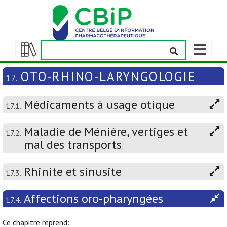
Afficher/m
la
Afficher/masquer
barre
la
OTO-RHINO-LARYNGOLOGIE
17.
de
table
navigation
des
Médicaments à usage otique
matières
17.1.
Maladie de Ménière, vertiges et
17.2.
mal des transports
Rhinite et sinusite
17.3.
Affections oro-pharyngées
17.4.
Ce chapitre reprend: