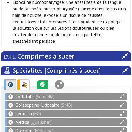
Lidocaïne buccopharyngée: une anesthésie de la langue
ou de la sphère bucco-pharyngée (comme dans le cas d’un
bain de bouche) expose à un risque de fausses
déglutitions et de morsures. Il est prudent de n’appliquer
la solution que sur les lésions douloureuses ou bien
d’éviter de manger ou de boire tant que l’effet
anesthésiant persiste.
Comprimés à sucer
17.4.1.
Spécialités [Comprimés à sucer]
Collutabs
(Vemedia)
Golaseptine-Lidocaine
(SMB)
Lemocin
(EG)
Medica
(Qualiphar)
Orocalm
(Melisana)