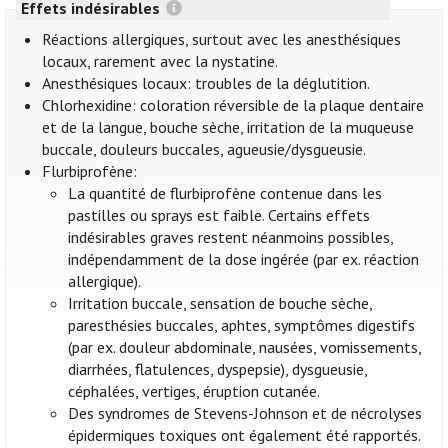
Effets indésirables
Réactions allergiques, surtout avec les anesthésiques
locaux, rarement avec la nystatine.
Anesthésiques locaux: troubles de la déglutition.
Chlorhexidine: coloration réversible de la plaque dentaire
et de la langue, bouche sèche, irritation de la muqueuse
buccale, douleurs buccales, agueusie/dysgueusie.
Flurbiprofène:
La quantité de flurbiprofène contenue dans les
pastilles ou sprays est faible. Certains effets
indésirables graves restent néanmoins possibles,
indépendamment de la dose ingérée (par ex. réaction
allergique).
Irritation buccale, sensation de bouche sèche,
paresthésies buccales, aphtes, symptômes digestifs
(par ex. douleur abdominale, nausées, vomissements,
diarrhées, flatulences, dyspepsie), dysgueusie,
céphalées, vertiges, éruption cutanée.
Des syndromes de Stevens-Johnson et de nécrolyses
épidermiques toxiques ont également été rapportés.