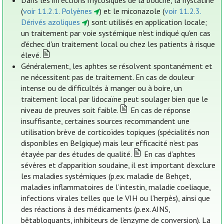
Dans les infections mycosiques de la bouche, la nystatine
(
voir 11.2.1. Polyènes
) et le miconazole (
voir 11.2.3.
Dérivés azoliques
) sont utilisés en application locale;
un traitement par voie systémique n'est indiqué qu'en cas
d'échec d'un traitement local ou chez les patients à risque
élevé.
Généralement, les aphtes se résolvent spontanément et
ne nécessitent pas de traitement. En cas de douleur
intense ou de difficultés à manger ou à boire, un
traitement local par lidocaïne peut soulager bien que le
niveau de preuves soit faible.
En cas de réponse
insuffisante, certaines sources recommandent une
utilisation brève de corticoïdes topiques (spécialités non
disponibles en Belgique) mais leur efficacité n’est pas
étayée par des études de qualité.
En cas d’aphtes
sévères et d’apparition soudaine, il est important d’exclure
les maladies systémiques (p.ex. maladie de Behçet,
maladies inflammatoires de l’intestin, maladie coeliaque,
infections virales telles que le VIH ou l’herpès), ainsi que
des réactions à des médicaments (p.ex. AINS,
bêtabloquants, inhibiteurs de l’enzyme de conversion). La