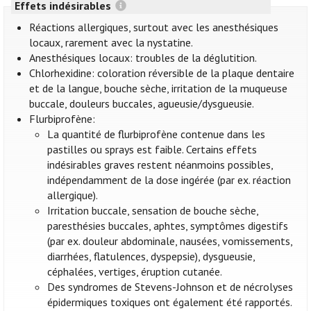
Effets indésirables
Réactions allergiques, surtout avec les anesthésiques
locaux, rarement avec la nystatine.
Anesthésiques locaux: troubles de la déglutition.
Chlorhexidine: coloration réversible de la plaque dentaire
et de la langue, bouche sèche, irritation de la muqueuse
buccale, douleurs buccales, agueusie/dysgueusie.
Flurbiprofène:
La quantité de flurbiprofène contenue dans les
pastilles ou sprays est faible. Certains effets
indésirables graves restent néanmoins possibles,
indépendamment de la dose ingérée (par ex. réaction
allergique).
Irritation buccale, sensation de bouche sèche,
paresthésies buccales, aphtes, symptômes digestifs
(par ex. douleur abdominale, nausées, vomissements,
diarrhées, flatulences, dyspepsie), dysgueusie,
céphalées, vertiges, éruption cutanée.
Des syndromes de Stevens-Johnson et de nécrolyses
épidermiques toxiques ont également été rapportés.