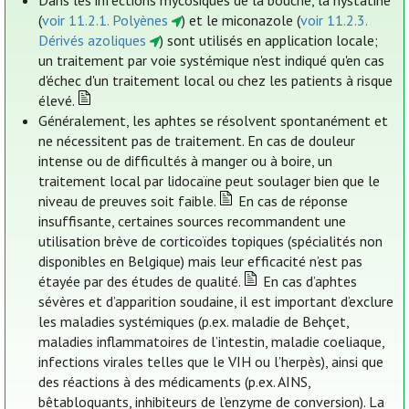
Dans les infections mycosiques de la bouche, la nystatine
(
voir 11.2.1. Polyènes
) et le miconazole (
voir 11.2.3.
Dérivés azoliques
) sont utilisés en application locale;
un traitement par voie systémique n'est indiqué qu'en cas
d'échec d'un traitement local ou chez les patients à risque
élevé.
Généralement, les aphtes se résolvent spontanément et
ne nécessitent pas de traitement. En cas de douleur
intense ou de difficultés à manger ou à boire, un
traitement local par lidocaïne peut soulager bien que le
niveau de preuves soit faible.
En cas de réponse
insuffisante, certaines sources recommandent une
utilisation brève de corticoïdes topiques (spécialités non
disponibles en Belgique) mais leur efficacité n’est pas
étayée par des études de qualité.
En cas d’aphtes
sévères et d’apparition soudaine, il est important d’exclure
les maladies systémiques (p.ex. maladie de Behçet,
maladies inflammatoires de l’intestin, maladie coeliaque,
infections virales telles que le VIH ou l’herpès), ainsi que
des réactions à des médicaments (p.ex. AINS,
bêtabloquants, inhibiteurs de l’enzyme de conversion). La