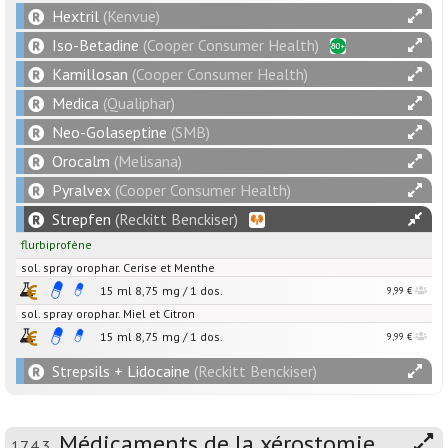
Hextril
(Kenvue)
Iso-Betadine
(Cooper Consumer Health)
Kamillosan
(Cooper Consumer Health)
Medica
(Qualiphar)
Neo-Golaseptine
(SMB)
Orocalm
(Melisana)
Pyralvex
(Cooper Consumer Health)
Strepfen
(Reckitt Benckiser)
flurbiprofène
sol. spray orophar. Cerise et Menthe
15 ml
8,75
mg
/
1
dos.
9,99 €
sol. spray orophar. Miel et Citron
15 ml
8,75
mg
/
1
dos.
9,99 €
Strepsils + Lidocaine
(Reckitt Benckiser)
Médicaments de la xérostomie
17.4.3.