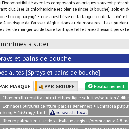
 l'incompatibilité avec les composants anioniques souvent présents 
ant d’utiliser la chlorhexidine (et bien se rincer la bouche), soit en d
aïne buccopharyngée: une anesthésie de la langue ou de la sphère 
 à un risque de fausses déglutitions et de morsures. Il est prudent
’éviter de manger ou de boire tant que l’effet anesthésiant persiste
mprimés à sucer
rays et bains de bouche
écialités [Sprays et bains de bouche]
PAR MARQUE
PAR GROUPE
Positionnement
Chamomilla recutita extrait éthanolique solution/solution à dil
Echinacea purpurea teinture (parties aériennes) + Echinacea purpur
5,5 mg + 430 mg / 1 ml
no switch: local
Rheum palmatum + acide salicylique gingival/oromuqueux 4,8 mg