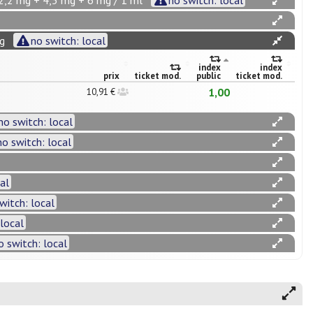
2,2 mg + 4,5 mg + 6 mg / 1 ml
no switch: local
g
no switch: local
index
index
prix
ticket mod.
public
ticket mod.
1,00
10,91 €
no switch: local
no switch: local
al
witch: local
 local
o switch: local