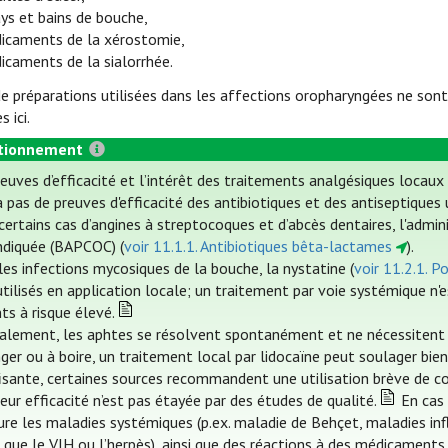
ays et bains de bouche,
icaments de la xérostomie,
icaments de la sialorrhée.
 préparations utilisées dans les affections oropharyngées ne son
 ici.
tionnement
reuves d’efficacité et l’intérêt des traitements analgésiques locaux
 a pas de preuves d'efficacité des antibiotiques et des antiseptiques
certains cas d’angines à streptocoques et d’abcès dentaires, l'admin
indiquée (BAPCOC) (
voir 11.1.1. Antibiotiques bêta-lactames
).
les infections mycosiques de la bouche, la nystatine (
voir 11.2.1. P
tilisés en application locale; un traitement par voie systémique n'e
ts à risque élevé.
alement, les aphtes se résolvent spontanément et ne nécessitent p
er ou à boire, un traitement local par lidocaïne peut soulager bien
fisante, certaines sources recommandent une utilisation brève de cor
eur efficacité n’est pas étayée par des études de qualité.
En cas 
ure les maladies systémiques (p.ex. maladie de Behçet, maladies inf
 que le VIH ou l’herpès), ainsi que des réactions à des médicaments 