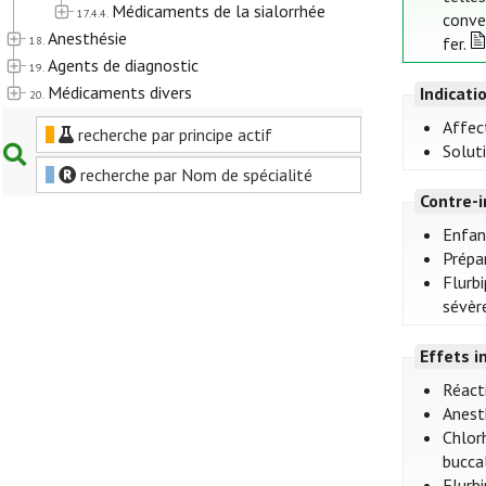
Médicaments de la sialorrhée
17.4.4.
conve
Anesthésie
18.
fer.
Agents de diagnostic
19.
Médicaments divers
Indicati
20.
Affec
recherche par principe actif
Solut
recherche par Nom de spécialité
Contre-i
Enfant
Prépa
Flurbi
sévèr
Effets i
Réact
Anest
Chlorh
bucca
Flurb