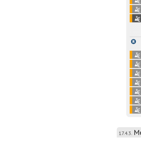
Mé
17.4.3.