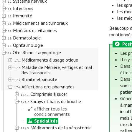
Système nerveux
10.
les spr
Infections
11.
les méd
Immunité
12.
les méd
Médicaments antitumoraux
13.
Beaucoup de
Minéraux et vitamines
14.
mentionnées
Dermatologie
15.
Posi
Ophtalmologie
16.
Oto-Rhino-Laryngologie
Les p
17.
Il n’y
Médicaments à usage otique
17.1.
Dans 
Maladie de Ménière, vertiges et mal
17.2.
des transports
être 
Dans 
Rhinite et sinusite
17.3.
sont u
Affections oro-pharyngées
17.4.
patien
Comprimés à sucer
17.4.1.
Génér
Sprays et bains de bouche
17.4.2.
à mang
afficher tous les
insuf
conditionnements
mais l
Spécialités
d’excl
Médicaments de la xérostomie
17.4.3.
telles