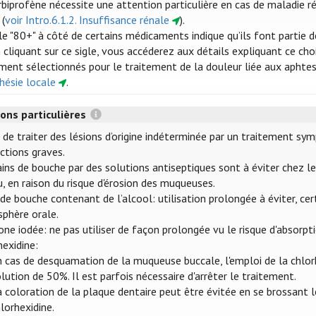
rbiprofène nécessite une attention particulière en cas de maladie r
 (
voir Intro.6.1.2. Insuffisance rénale
).
gle "80+" à côté de certains médicaments indique qu’ils font partie 
n cliquant sur ce sigle, vous accéderez aux détails expliquant ce c
ment sélectionnés pour le traitement de la douleur liée aux aphtes
hésie locale
.
ons particulières
r de traiter des lésions d’origine indéterminée par un traitement sy
ctions graves.
ins de bouche par des solutions antiseptiques sont à éviter chez les
, en raison du risque d'érosion des muqueuses.
 de bouche contenant de l’alcool: utilisation prolongée à éviter, c
sphère orale.
ne iodée: ne pas utiliser de façon prolongée vu le risque d'absorpti
hexidine:
 cas de desquamation de la muqueuse buccale, l'emploi de la chlorh
lution de 50%. Il est parfois nécessaire d'arrêter le traitement.
 coloration de la plaque dentaire peut être évitée en se brossant le
lorhexidine.