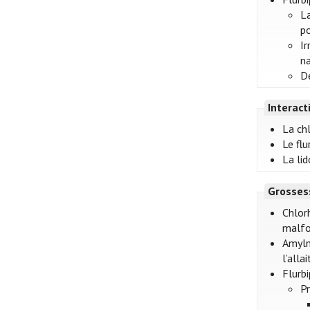
La
po
Ir
na
D
Interac
La ch
Le fl
La li
Grosses
Chlorh
malfo
Amylm
l’alla
Flurb
Pr