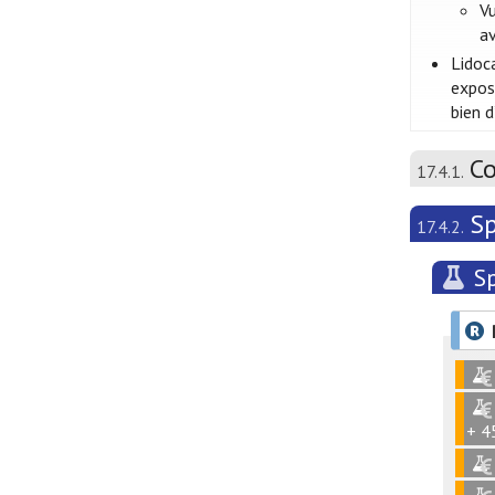
Vu
av
Lidoc
expose
bien d
Co
17.4.1.
Sp
17.4.2.
Sp
+ 4