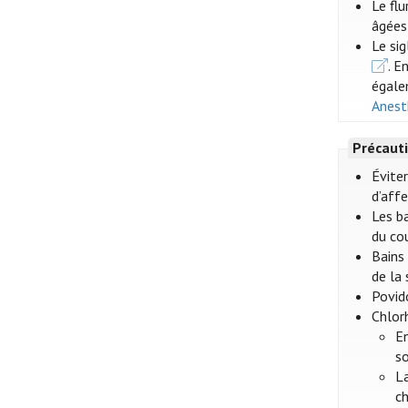
Le flu
âgées
Le si
. E
égale
Anest
Précauti
Évite
d’affe
Les ba
du cou
Bains
de la 
Povido
Chlor
En
so
La
ch