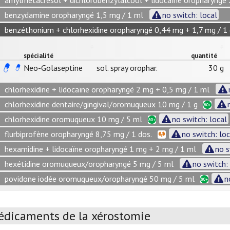
amylmétacrésol + dichlorobenzylalcool + lidocaïne oropharyngé 
benzydamine oropharyngé 1,5 mg / 1 ml
no switch: local
benzéthonium + chlorhexidine oropharyngé 0,44 mg + 1,7 mg / 1 
spécialité
quantité
Neo-Golaseptine
sol. spray orophar.
30 g
chlorhexidine + lidocaïne oropharyngé 2 mg + 0,5 mg / 1 ml
chlorhexidine dentaire/gingival/oromuqueux 10 mg / 1 g
chlorhexidine oromuqueux 10 mg / 5 ml
no switch: local
flurbiprofène oropharyngé 8,75 mg / 1 dos.
no switch: loc
hexamidine + lidocaïne oropharyngé 1 mg + 2 mg / 1 ml
no s
hexétidine oromuqueux/oropharyngé 5 mg / 5 ml
no switch:
povidone iodée oromuqueux/oropharyngé 50 mg / 5 ml
n
dicaments de la xérostomie