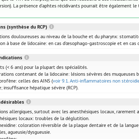
rsion). La présence d’aphtes récidivants pourrait être également le
ons (synthèse du RCP)
tions douloureuses au niveau de la bouche et du pharynx: stomatite,
ion à base de lidocaïne: en cas d'œsophago-gastroscopie et en cas 
ndications
s (< 6 ans) pour la plupart des spécialités.
rations contenant de la lidocaïne: lésions sévères des muqueuses b
profène: celles des AINS (
voir 9.1. Anti-inflammatoires non stéroïdi
e; insuffisance hépatique sévère (RCP).
ndésirables
ions allergiques, surtout avec les anesthésiques locaux, rarement a
hésiques locaux: troubles de la déglutition.
exidine: coloration réversible de la plaque dentaire et de la langu
les, agueusie/dysgueusie.
iprofène: