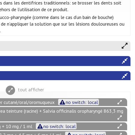
dans les dentifrices traditionnels: se brosser les dents soit
ehors de l’utilisation de ce produit.
bucco-pharyngée (comme dans le cas d’un bain de bouche)
 de n’appliquer la solution que sur les lésions douloureuses ou
.
tout afficher
uer cutané/oral/oromuqueux
no switch: local
ea teinture (racine) + Salvia officinalis oropharyngé 863,3 mg
 + 10 mg / 1 ml
no switch: local