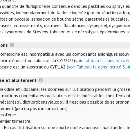
 quantité de flurbiprofène contenue dans les pastilles ou sprays es
ssibles, indépendamment de la dose ingérée (par ex. réaction allerg
ritation buccale, sensation de bouche sèche, paresthésies buccales
usées, vomissements, diarrhées, flatulences, dyspepsie), dysgueusie
es syndromes de Stevens-Johnson et de nécrolyses épidermiques t
tions
lorhexidine est incompatible avec les composants anioniques (souven
urbiprofène est un substrat du CYP2C9 (
voir Tableau Ic. dans Intro.6.
docaïne est un substrat du CYP1A2 (
voir Tableau Ic. dans Intro.6.3.
se et allaitement
exidine et lidocaïne: les données sur l'utilisation pendant la gross
rmations congénitales ou d’autres effets indésirables chez l’enfant
étacrésol, dichlorobenzylalcool: il n'est pas possible de se pronon
itement (peu ou pas d’informations).
iprofène:
emier trimestre:
En cas d'utilisation sur une courte durée aux doses habituelles, le