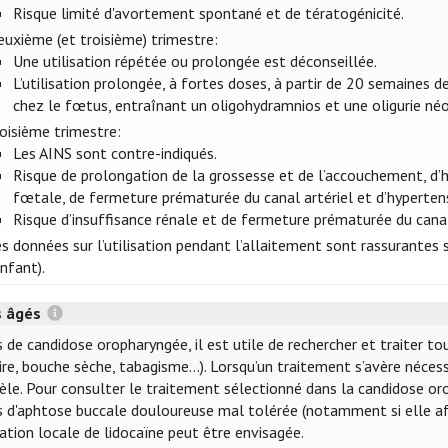
Risque limité d'avortement spontané et de tératogénicité.
euxième (et troisième) trimestre:
Une utilisation répétée ou prolongée est déconseillée.
L’utilisation prolongée, à fortes doses, à partir de 20 semaines d
chez le fœtus, entraînant un oligohydramnios et une oligurie néon
oisième trimestre:
Les AINS sont contre-indiqués.
Risque de prolongation de la grossesse et de l’accouchement, d’h
fœtale, de fermeture prématurée du canal artériel et d’hypertens
Risque d’insuffisance rénale et de fermeture prématurée du cana
s données sur l’utilisation pendant l’allaitement sont rassurantes 
enfant).
s âgés
 de candidose oropharyngée, il est utile de rechercher et traiter t
ire, bouche sèche, tabagisme…). Lorsqu’un traitement s’avère nécessa
lèle. Pour consulter le traitement sélectionné dans la candidose o
s d'aphtose buccale douloureuse mal tolérée (notamment si elle aff
ation locale de lidocaïne peut être envisagée.