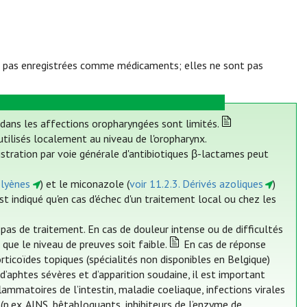
t pas enregistrées comme médicaments; elles ne sont pas
 dans les affections oropharyngées sont limités.
 utilisés localement au niveau de l'oropharynx.
istration par voie générale d'antibiotiques β-lactames peut
olyènes
) et le miconazole (
voir 11.2.3. Dérivés azoliques
)
st indiqué qu'en cas d'échec d'un traitement local ou chez les
as de traitement. En cas de douleur intense ou de difficultés
 que le niveau de preuves soit faible.
En cas de réponse
ticoïdes topiques (spécialités non disponibles en Belgique)
d’aphtes sévères et d’apparition soudaine, il est important
lammatoires de l’intestin, maladie coeliaque, infections virales
(p.ex. AINS, bêtabloquants, inhibiteurs de l’enzyme de