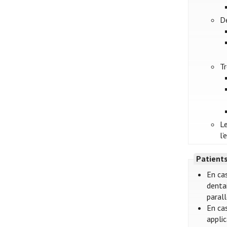
D
Tr
Le
l’
Patient
En cas
denta
paral
En ca
applic