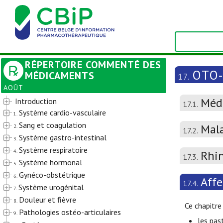
RÉPERTOIRE COMMENTÉ DES
OTO
MÉDICAMENTS
17.
AOÛT
Méd
Introduction
17.1.
Système cardio-vasculaire
1.
Sang et coagulation
Mala
2.
17.2.
Système gastro-intestinal
3.
Système respiratoire
4.
Rhin
17.3.
Système hormonal
5.
Gynéco-obstétrique
6.
Affe
17.4.
Système urogénital
7.
Douleur et fièvre
8.
Ce chapitre
Pathologies ostéo-articulaires
9.
les past