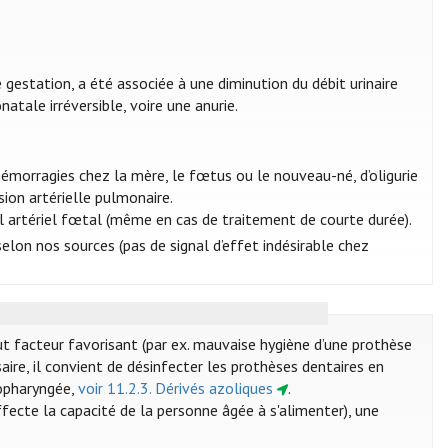
e gestation, a été associée à une diminution du débit urinaire
atale irréversible, voire une anurie.
émorragies chez la mère, le fœtus ou le nouveau-né, d’oligurie
ion artérielle pulmonaire.
l artériel fœtal (même en cas de traitement de courte durée).
selon nos sources (pas de signal d’effet indésirable chez
out facteur favorisant (par ex. mauvaise hygiène d’une prothèse
ire, il convient de désinfecter les prothèses dentaires en
ropharyngée,
voir 11.2.3. Dérivés azoliques
.
ecte la capacité de la personne âgée à s'alimenter), une