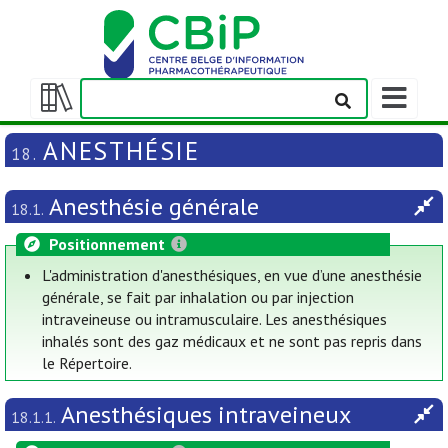
Afficher/m
la
Afficher/masquer
barre
la
ANESTHÉSIE
18.
de
table
navigation
des
Anesthésie générale
matières
18.1.
Positionnement
L'administration d'anesthésiques, en vue d’une anesthésie
générale, se fait par inhalation ou par injection
intraveineuse ou intramusculaire. Les anesthésiques
inhalés sont des gaz médicaux et ne sont pas repris dans
le Répertoire.
Anesthésiques intraveineux
18.1.1.