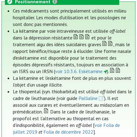
Positionnement
Ces médicaments sont principalement utilisés en milieu
hospitalier. Les modes d'utilisation et les posologies ne
sont donc pas mentionnés.
La kétamine par voie intraveineuse est utilisée
off-label
dans la dépression résistante
et pour le
traitement aigu des idées suicidaires graves
, mais le
rapport bénéfice/risque reste à élucider. Une forme nasale
d'eskétamine est disponible pour le traitement des
épisodes dépressifs résistants, toujours en association à
un ISRS ou un IRSN (
voir 10.3.6. Eskétamine
).
La kétamine et l'eskétamine font de plus en plus souvent
l’objet d’un usage illicite.
Le thiopental (syn. thiobarbital) est utilisé
off-label
dans le
cadre de l'euthanasie (voir guide
Pallialine
). Il est
associé aux curares et éventuellement au midazolam en
prémédication.
Dans le cadre de l’euthanasie, le
propofol est l’alternative au thiopental en cas
d’indisponibilité, également en
off-label
[
voir Folia de
juillet 2019
et
Folia de décembre 2022
].