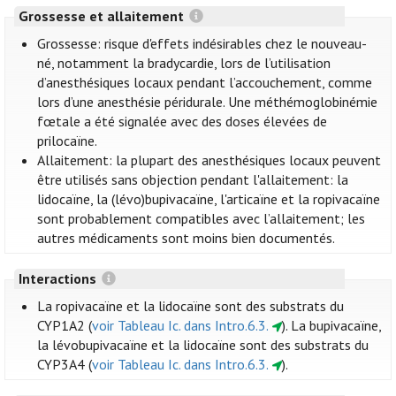
Grossesse et allaitement
Grossesse: risque d'effets indésirables chez le nouveau-
né, notamment la bradycardie, lors de l’utilisation
d’anesthésiques locaux pendant l’accouchement, comme
lors d’une anesthésie péridurale. Une méthémoglobinémie
fœtale a été signalée avec des doses élevées de
prilocaïne.
Allaitement: la plupart des anesthésiques locaux peuvent
être utilisés sans objection pendant l'allaitement: la
lidocaïne, la (lévo)bupivacaïne, l'articaïne et la ropivacaïne
sont probablement compatibles avec l’allaitement; les
autres médicaments sont moins bien documentés.
Interactions
La ropivacaïne et la lidocaïne sont des substrats du
CYP1A2 (
voir Tableau Ic. dans Intro.6.3.
). La bupivacaïne,
la lévobupivacaïne et la lidocaïne sont des substrats du
CYP3A4 (
voir Tableau Ic. dans Intro.6.3.
).