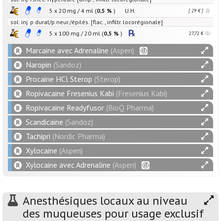
5 x
20
mg
/
4
ml
(
0,5 %
)
U.H.
[ 29 € ]
sol. inj. p.dural/p.neur./épilés. [flac., infiltr. locorégionale]
5 x
100
mg
/
20
ml
(
0,5 %
)
27,72 €
Marcaine avec Adrenaline
(Aspen)
Naropin
(Sandoz)
Procaine HCl Sterop
(Sterop)
Ropivacaine Fresenius Kabi
(Fresenius Kabi)
Ropivacaine Readyfusor
(BioQ Pharma)
Scandicaine
(Sandoz)
Tachipri
(Nordic Pharma)
Xylocaine
(Aspen)
Xylocaine avec Adrenaline
(Aspen)
Anesthésiques locaux au niveau
des muqueuses pour usage exclusif