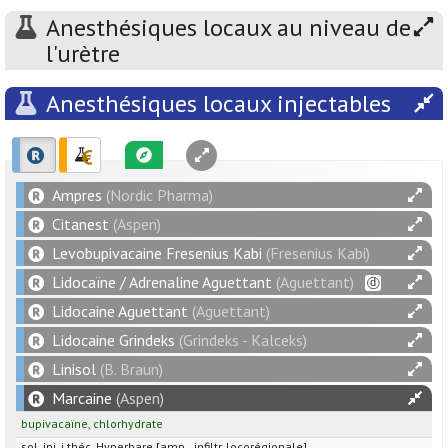
Anesthésiques locaux au niveau de
l'urètre
Anesthésiques locaux injectables
Ampres
(Nordic Pharma)
Citanest
(Aspen)
Levobupivacaine Fresenius Kabi
(Fresenius Kabi)
Lidocaïne / Adrenaline Aguettant
(Aguettant)
Lidocaine Aguettant
(Aguettant)
Lidocaine Grindeks
(Grindeks - Kalceks)
Linisol
(B. Braun)
Marcaine
(Aspen)
bupivacaïne
,
chlorhydrate
sol. inj. i.théc. Hyperbare [amp., infiltr. locorégionale]