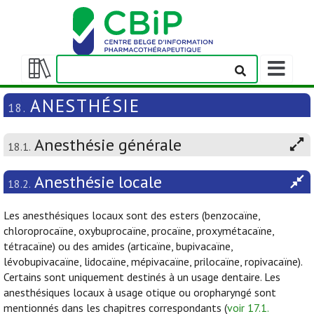
Afficher/m
la
Afficher/masquer
barre
la
ANESTHÉSIE
18.
de
table
navigation
des
Anesthésie générale
matières
18.1.
Anesthésie locale
18.2.
Les anesthésiques locaux sont des esters (benzocaïne,
chloroprocaïne, oxybuprocaïne, procaïne, proxymétacaïne,
tétracaïne) ou des amides (articaïne, bupivacaïne,
lévobupivacaïne, lidocaïne, mépivacaïne, prilocaïne, ropivacaïne).
Certains sont uniquement destinés à un usage dentaire. Les
anesthésiques locaux à usage otique ou oropharyngé sont
mentionnés dans les chapitres correspondants (
voir 17.1.