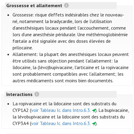
Grossesse et allaitement
Grossesse: risque d'effets indésirables chez le nouveau-
né, notamment la bradycardie, lors de l’utilisation
d’anesthésiques locaux pendant l’accouchement, comme
lors d’une anesthésie péridurale. Une méthémoglobinémie
fœtale a été signalée avec des doses élevées de
prilocaïne.
Allaitement: la plupart des anesthésiques locaux peuvent
être utilisés sans objection pendant l'allaitement: la
lidocaïne, la (lévo)bupivacaïne, l'articaïne et la ropivacaïne
sont probablement compatibles avec l’allaitement; les
autres médicaments sont moins bien documentés.
Interactions
La ropivacaïne et la lidocaïne sont des substrats du
CYP1A2 (
voir Tableau Ic. dans Intro.6.3.
). La bupivacaïne,
la lévobupivacaïne et la lidocaïne sont des substrats du
CYP3A4 (
voir Tableau Ic. dans Intro.6.3.
).