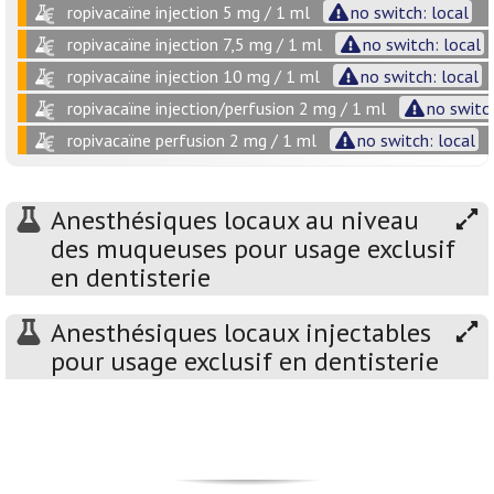
ropivacaïne injection 5 mg / 1 ml
no switch: local
ropivacaïne injection 7,5 mg / 1 ml
no switch: local
ropivacaïne injection 10 mg / 1 ml
no switch: local
ropivacaïne injection/perfusion 2 mg / 1 ml
no switch
ropivacaïne perfusion 2 mg / 1 ml
no switch: local
Anesthésiques locaux au niveau
des muqueuses pour usage exclusif
en dentisterie
Anesthésiques locaux injectables
pour usage exclusif en dentisterie