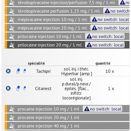
lévobupivacaïne injection/perfusion 7,5 mg / 1 ml
no
lévobupivacaïne perfusion 1,25 mg / 1 ml
no switch:
mépivacaïne injection 10 mg / 1 ml
no switch: local
mépivacaïne injection 20 mg / 1 ml
no switch: local
prilocaïne injection 10 mg / 1 ml
no switch: local
prilocaïne injection 20 mg / 1 ml
no switch: local
spécialité
quantité
sol. inj. i.théc.
Tachipri
10 x
Hyperbar [amp.]
sol. inj.
p.dural/p.neur./
Citanest
épilés. [flac.,
1 x
infiltr.
locorégionale]
procaïne injection 10 mg / 1 ml
no switch: local
procaïne injection 20 mg / 1 ml
procaïne injection 40 mg / 1 ml