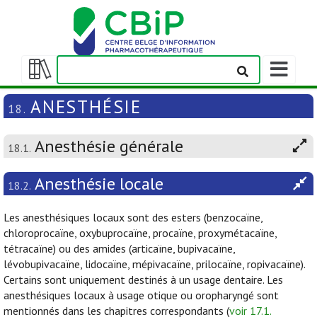
Afficher/m
la
Afficher/masquer
barre
la
ANESTHÉSIE
18.
de
table
navigation
des
Anesthésie générale
matières
18.1.
Anesthésie locale
18.2.
Les anesthésiques locaux sont des esters (benzocaïne,
chloroprocaïne, oxybuprocaïne, procaïne, proxymétacaïne,
tétracaïne) ou des amides (articaïne, bupivacaïne,
lévobupivacaïne, lidocaïne, mépivacaïne, prilocaïne, ropivacaïne).
Certains sont uniquement destinés à un usage dentaire. Les
anesthésiques locaux à usage otique ou oropharyngé sont
mentionnés dans les chapitres correspondants (
voir 17.1.