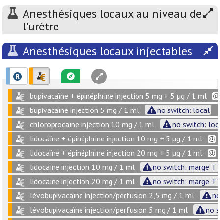
Anesthésiques locaux au niveau de
l'urètre
Anesthésiques locaux injectables
bupivacaïne + épinéphrine injection 5 mg + 5 µg / 1 ml
bupivacaïne injection 5 mg / 1 ml
no switch: local
chloroprocaïne injection 10 mg / 1 ml
no switch: loc
lidocaïne + épinéphrine injection 10 mg + 5 µg / 1 ml
lidocaïne + épinéphrine injection 20 mg + 5 µg / 1 ml
lidocaïne injection 10 mg / 1 ml
no switch: marge TT
lidocaïne injection 20 mg / 1 ml
no switch: marge TT
lévobupivacaïne injection/perfusion 2,5 mg / 1 ml
no
lévobupivacaïne injection/perfusion 5 mg / 1 ml
no s