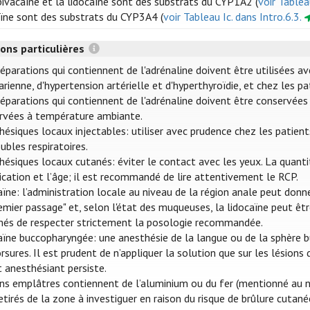
pivacaïne et la lidocaïne sont des substrats du CYP1A2 (
voir Tablea
aïne sont des substrats du CYP3A4 (
voir Tableau Ic. dans Intro.6.3.
ons particulières
éparations qui contiennent de l'adrénaline doivent être utilisées a
rienne, d'hypertension artérielle et d'hyperthyroïdie, et chez les pa
réparations qui contiennent de l'adrénaline doivent être conservées
rvées à température ambiante.
hésiques locaux injectables: utiliser avec prudence chez les patien
ubles respiratoires.
ésiques locaux cutanés: éviter le contact avec les yeux. La quantité 
ication et l’âge; il est recommandé de lire attentivement le RCP.
aïne: l’administration locale au niveau de la région anale peut donn
remier passage" et, selon l'état des muqueuses, la lidocaïne peut ê
més de respecter strictement la posologie recommandée.
aïne buccopharyngée: une anesthésie de la langue ou de la sphère b
sures. Il est prudent de n’appliquer la solution que sur les lésion
t anesthésiant persiste.
ins emplâtres contiennent de l’aluminium ou du fer (mentionné au ni
etirés de la zone à investiguer en raison du risque de brûlure cutané