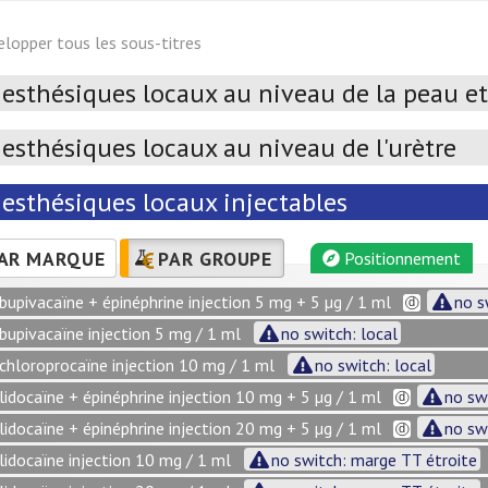
elopper tous les sous-titres
esthésiques locaux au niveau de la peau 
esthésiques locaux au niveau de l'urètre
esthésiques locaux injectables
AR MARQUE
PAR GROUPE
Positionnement
bupivacaïne + épinéphrine injection 5 mg + 5 µg / 1 ml
no s
bupivacaïne injection 5 mg / 1 ml
no switch: local
chloroprocaïne injection 10 mg / 1 ml
no switch: local
lidocaïne + épinéphrine injection 10 mg + 5 µg / 1 ml
no sw
lidocaïne + épinéphrine injection 20 mg + 5 µg / 1 ml
no sw
lidocaïne injection 10 mg / 1 ml
no switch: marge TT étroite