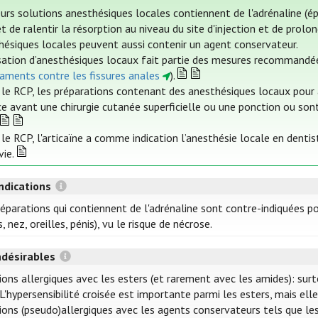
urs solutions anesthésiques locales contiennent de l'adrénaline (épi
 de ralentir la résorption au niveau du site d'injection et de prolon
hésiques locales peuvent aussi contenir un agent conservateur.
lisation d’anesthésiques locaux fait partie des mesures recommandées
aments contre les fissures anales
).
 le RCP, les préparations contenant des anesthésiques locaux pour 
ce avant une chirurgie cutanée superficielle ou une ponction ou son
 le RCP, l'articaïne a comme indication l’anesthésie locale en denti
vie.
ndications
éparations qui contiennent de l'adrénaline sont contre-indiquées po
s, nez, oreilles, pénis), vu le risque de nécrose.
ndésirables
ions allergiques avec les esters (et rarement avec les amides): sur
 L'hypersensibilité croisée est importante parmi les esters, mais ell
ions (pseudo)allergiques avec les agents conservateurs tels que les 