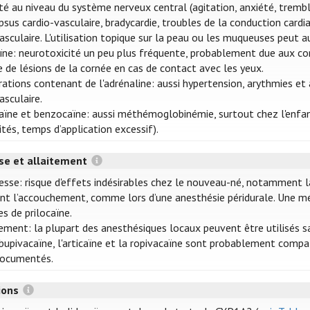
ité au niveau du système nerveux central (agitation, anxiété, trem
psus cardio-vasculaire, bradycardie, troubles de la conduction cardi
asculaire. L'utilisation topique sur la peau ou les muqueuses peut a
aïne: neurotoxicité un peu plus fréquente, probablement due aux con
e de lésions de la cornée en cas de contact avec les yeux.
rations contenant de l'adrénaline: aussi hypertension, arythmies et 
asculaire.
caïne et benzocaïne: aussi méthémoglobinémie, surtout chez l'enfan
tés, temps d’application excessif).
se et allaitement
esse: risque d'effets indésirables chez le nouveau-né, notamment la 
nt l’accouchement, comme lors d’une anesthésie péridurale. Une 
s de prilocaïne.
ement: la plupart des anesthésiques locaux peuvent être utilisés sa
)bupivacaïne, l'articaïne et la ropivacaïne sont probablement comp
documentés.
tions