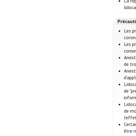
La ro
lidoc
Précauti
Les pr
corona
Les p
conse
Anest
de tro
Anesth
d’appl
Lidoc
de "p
infor
Lidoc
de mor
l’effe
Certa
être r