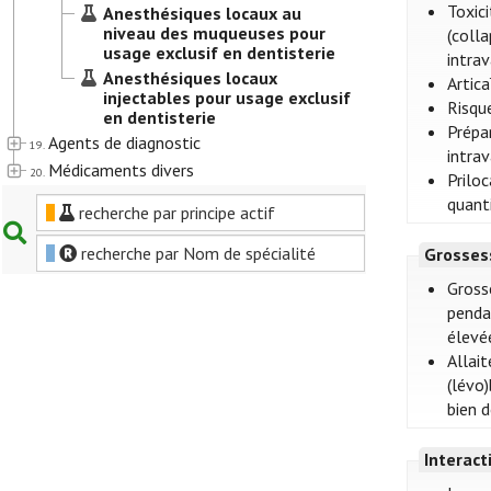
Toxic
Anesthésiques locaux au
niveau des muqueuses pour
(colla
usage exclusif en dentisterie
intrav
Anesthésiques locaux
Artic
injectables pour usage exclusif
Risqu
en dentisterie
Prépa
Agents de diagnostic
19.
intrav
Médicaments divers
20.
Prilo
quanti
recherche par principe actif
recherche par Nom de spécialité
Grosses
Gross
penda
élevée
Allait
(lévo
bien 
Interac