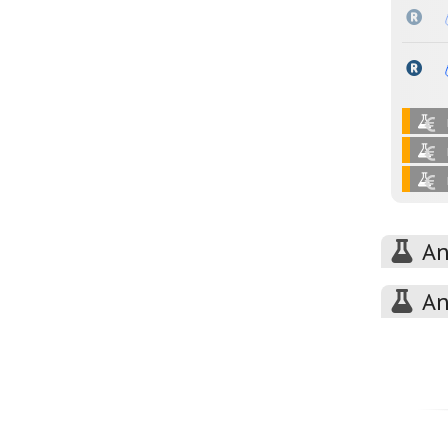
An
An