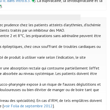
u Ic. dans Intro.6.3.
). La bupivacaïne, la lévobupivacaïne et la
).
vec prudence chez les patients atteints d'arythmies, d'ischémie
tients traités par un inhibiteur des MAO.
 entre 2 et 8°C, les préparations sans adrénaline peuvent être
ts épileptiques, chez ceux souffrant de troubles cardiaques ou
de produit à utiliser varie selon l’indication, le site
er une absorption rectale qui contourne partiellement l'effet
tre absorbée au niveau systémique. Les patients doivent être
ucco-pharyngée expose à un risque de fausses déglutitions et
s douloureuses ou bien d’éviter de manger ou de boire tant que
veau des spécialités). En cas d'IRM, de tels emplâtres doivent
e [
voir Folia de septembre 2012
].