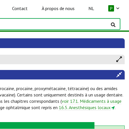
Contact
À propos de nous
NL
P
rocaïne, procaïne, proxymétacaïne, tétracaïne) ou des amides
pivacaïne). Certains sont uniquement destinés à un usage dentaire.
 les chapitres correspondants (
voir 17.1. Médicaments à usage
age ophtalmique sont repris en
16.5. Anesthésiques locaux
.