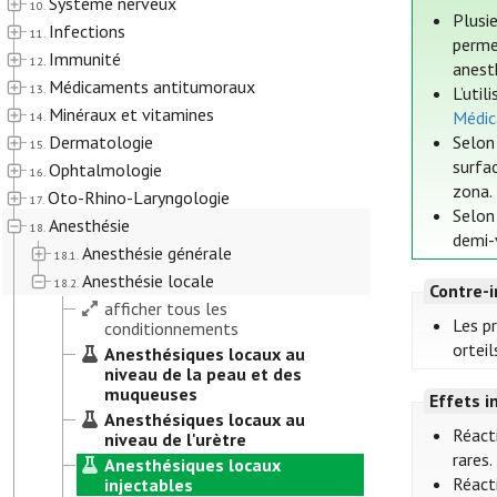
Système nerveux
10.
Plusie
Infections
11.
permet
Immunité
12.
anest
Médicaments antitumoraux
13.
L’uti
Minéraux et vitamines
Médic
14.
Dermatologie
Selon
15.
surfa
Ophtalmologie
16.
zona.
Oto-Rhino-Laryngologie
17.
Selon
Anesthésie
18.
demi-
Anesthésie générale
18.1.
Anesthésie locale
18.2.
Contre-i
afficher tous les
Les pr
conditionnements
orteil
Anesthésiques locaux au
niveau de la peau et des
muqueuses
Effets i
Anesthésiques locaux au
Réact
niveau de l'urètre
rares.
Anesthésiques locaux
Réact
injectables