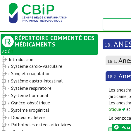
RÉPERTOIRE COMMENTÉ DES
ANE
MÉDICAMENTS
18.
AOÛT
Ane
Introduction
18.1.
Système cardio-vasculaire
1.
Sang et coagulation
Anes
2.
18.2.
Système gastro-intestinal
3.
Système respiratoire
4.
Les anesthé
Système hormonal
(articaïne,
5.
Gynéco-obstétrique
Les anesthé
6.
otique
et
Système urogénital
7.
Douleur et fièvre
La benzocaï
8.
Pathologies ostéo-articulaires
9.
Posi