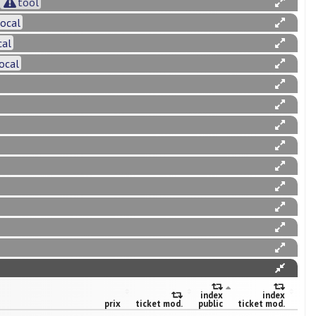
tool
local
cal
local
index
index
prix
ticket mod.
public
ticket mod.