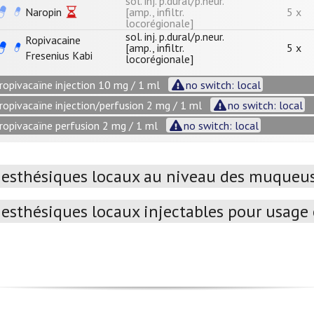
sol. inj. p.dural/p.neur.
Naropin
[amp., infiltr.
5 x
locorégionale]
sol. inj. p.dural/p.neur.
Ropivacaine
[amp., infiltr.
5 x
Fresenius Kabi
locorégionale]
ropivacaïne injection 10 mg / 1 ml
no switch: local
ropivacaïne injection/perfusion 2 mg / 1 ml
no switch: local
ropivacaïne perfusion 2 mg / 1 ml
no switch: local
esthésiques locaux au niveau des muqueuse
esthésiques locaux injectables pour usage e