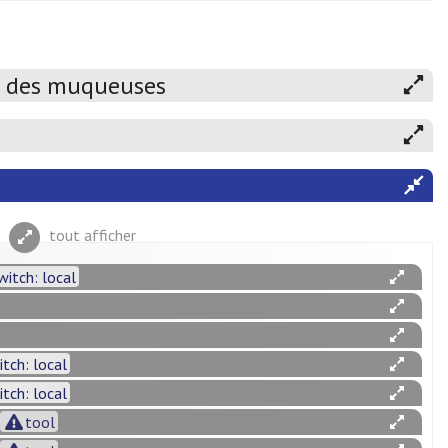
et des muqueuses
tout afficher
witch: local
itch: local
itch: local
tool