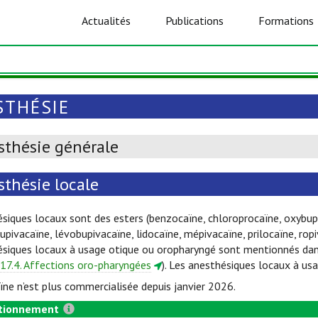
Actualités
Publications
Formations
STHÉSIE
sthésie générale
thésie locale
siques locaux sont des esters (benzocaïne, chloroprocaïne, oxybup
 bupivacaïne, lévobupivacaïne, lidocaïne, mépivacaïne, prilocaïne, ro
siques locaux à usage otique ou oropharyngé sont mentionnés dans
17.4. Affections oro-pharyngées
). Les anesthésiques locaux à us
ne n’est plus commercialisée depuis janvier 2026.
tionnement