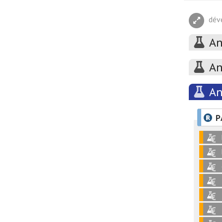
dév
An
An
An
P