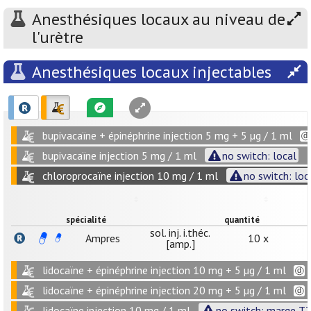
Anesthésiques locaux au niveau de
l'urètre
Anesthésiques locaux injectables
bupivacaïne + épinéphrine injection 5 mg + 5 µg / 1 ml
bupivacaïne injection 5 mg / 1 ml
no switch: local
chloroprocaïne injection 10 mg / 1 ml
no switch: loc
spécialité
quantité
sol. inj. i.théc.
Ampres
10 x
[amp.]
lidocaïne + épinéphrine injection 10 mg + 5 µg / 1 ml
lidocaïne + épinéphrine injection 20 mg + 5 µg / 1 ml
lidocaïne injection 10 mg / 1 ml
no switch: marge TT