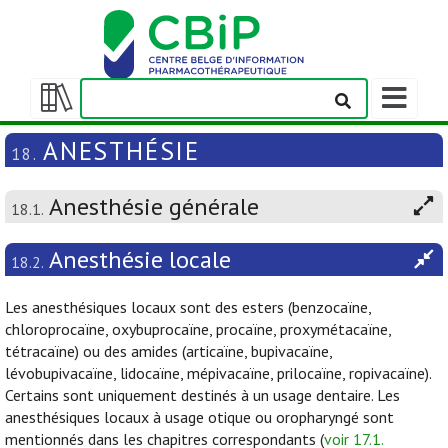
Afficher/m
la
Afficher/masquer
barre
la
ANESTHÉSIE
18.
de
table
navigation
des
Anesthésie générale
matières
18.1.
Anesthésie locale
18.2.
Les anesthésiques locaux sont des esters (benzocaïne,
chloroprocaïne, oxybuprocaïne, procaïne, proxymétacaïne,
tétracaïne) ou des amides (articaïne, bupivacaïne,
lévobupivacaïne, lidocaïne, mépivacaïne, prilocaïne, ropivacaïne).
Certains sont uniquement destinés à un usage dentaire. Les
anesthésiques locaux à usage otique ou oropharyngé sont
mentionnés dans les chapitres correspondants (
voir 17.1.