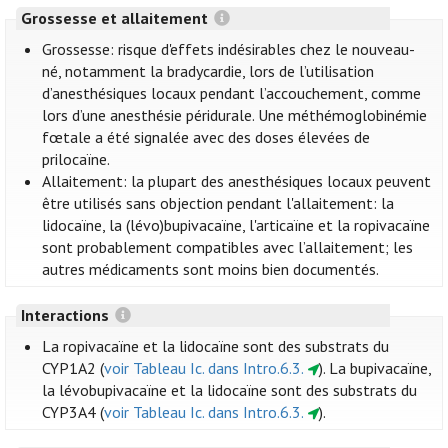
Grossesse et allaitement
Grossesse: risque d'effets indésirables chez le nouveau-
né, notamment la bradycardie, lors de l’utilisation
d’anesthésiques locaux pendant l’accouchement, comme
lors d’une anesthésie péridurale. Une méthémoglobinémie
fœtale a été signalée avec des doses élevées de
prilocaïne.
Allaitement: la plupart des anesthésiques locaux peuvent
être utilisés sans objection pendant l'allaitement: la
lidocaïne, la (lévo)bupivacaïne, l'articaïne et la ropivacaïne
sont probablement compatibles avec l’allaitement; les
autres médicaments sont moins bien documentés.
Interactions
La ropivacaïne et la lidocaïne sont des substrats du
CYP1A2 (
voir Tableau Ic. dans Intro.6.3.
). La bupivacaïne,
la lévobupivacaïne et la lidocaïne sont des substrats du
CYP3A4 (
voir Tableau Ic. dans Intro.6.3.
).