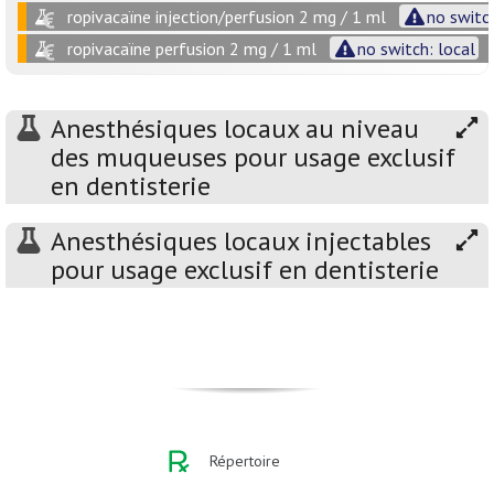
ropivacaïne injection/perfusion 2 mg / 1 ml
no switch
ropivacaïne perfusion 2 mg / 1 ml
no switch: local
Anesthésiques locaux au niveau
des muqueuses pour usage exclusif
en dentisterie
Anesthésiques locaux injectables
pour usage exclusif en dentisterie
Répertoire