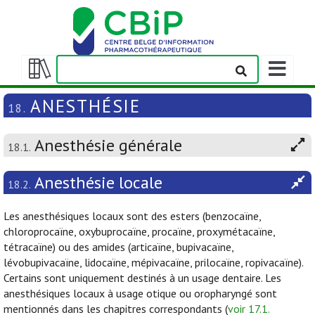
Afficher/m
la
Afficher/masquer
barre
la
ANESTHÉSIE
18.
de
table
navigation
des
Anesthésie générale
matières
18.1.
Anesthésie locale
18.2.
Les anesthésiques locaux sont des esters (benzocaïne,
chloroprocaïne, oxybuprocaïne, procaïne, proxymétacaïne,
tétracaïne) ou des amides (articaïne, bupivacaïne,
lévobupivacaïne, lidocaïne, mépivacaïne, prilocaïne, ropivacaïne).
Certains sont uniquement destinés à un usage dentaire. Les
anesthésiques locaux à usage otique ou oropharyngé sont
mentionnés dans les chapitres correspondants (
voir 17.1.