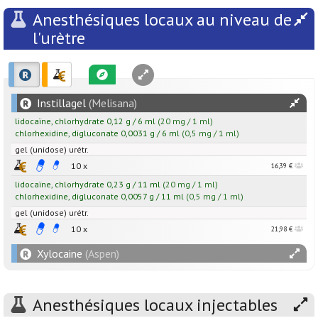
Anesthésiques locaux au niveau de
l'urètre
Instillagel
(Melisana)
lidocaïne
,
chlorhydrate
0,12
g
/
6
ml
(20 mg / 1 ml)
chlorhexidine
,
digluconate
0,0031
g
/
6
ml
(0,5 mg / 1 ml)
gel (unidose) urétr.
10 x
16,39 €
lidocaïne
,
chlorhydrate
0,23
g
/
11
ml
(20 mg / 1 ml)
chlorhexidine
,
digluconate
0,0057
g
/
11
ml
(0,5 mg / 1 ml)
gel (unidose) urétr.
10 x
21,98 €
Xylocaine
(Aspen)
Anesthésiques locaux injectables