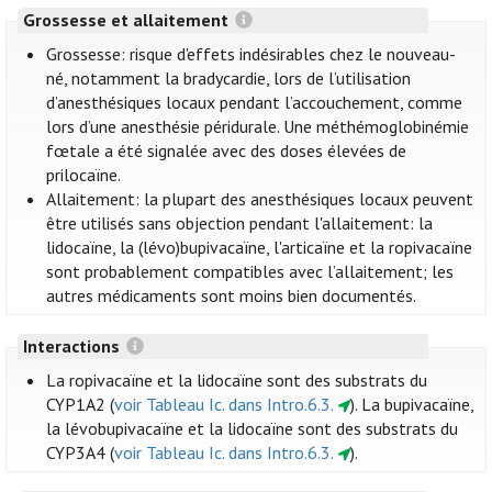
Grossesse et allaitement
Grossesse: risque d'effets indésirables chez le nouveau-
né, notamment la bradycardie, lors de l’utilisation
d’anesthésiques locaux pendant l’accouchement, comme
lors d’une anesthésie péridurale. Une méthémoglobinémie
fœtale a été signalée avec des doses élevées de
prilocaïne.
Allaitement: la plupart des anesthésiques locaux peuvent
être utilisés sans objection pendant l'allaitement: la
lidocaïne, la (lévo)bupivacaïne, l'articaïne et la ropivacaïne
sont probablement compatibles avec l’allaitement; les
autres médicaments sont moins bien documentés.
Interactions
La ropivacaïne et la lidocaïne sont des substrats du
CYP1A2 (
voir Tableau Ic. dans Intro.6.3.
). La bupivacaïne,
la lévobupivacaïne et la lidocaïne sont des substrats du
CYP3A4 (
voir Tableau Ic. dans Intro.6.3.
).