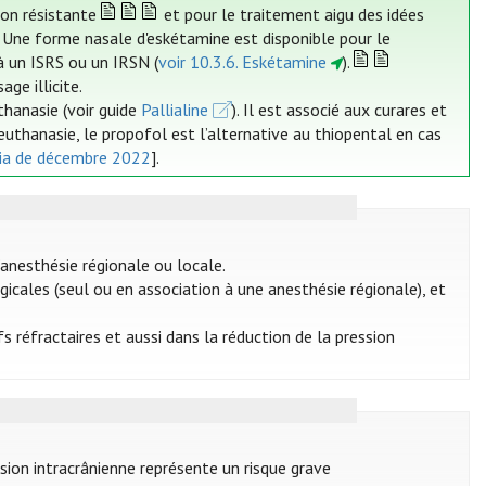
on résistante
et pour le traitement aigu des idées
r. Une forme nasale d'eskétamine est disponible pour le
à un ISRS ou un IRSN (
voir 10.3.6. Eskétamine
).
ge illicite.
thanasie (voir guide
Pallialine
). Il est associé aux curares et
euthanasie, le propofol est l’alternative au thiopental en cas
ia de décembre 2022
].
anesthésie régionale ou locale.
icales (seul ou en association à une anesthésie régionale), et
s réfractaires et aussi dans la réduction de la pression
ssion intracrânienne représente un risque grave