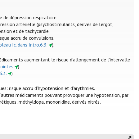
 de dépression respiratoire.
ssion artérielle (psychostimulants, dérivés de l'ergot,
nsion et de tachycardie.
isque accru de convulsions.
bleau Ic. dans Intro.6.3.
).
médicaments augmentant le risque d’allongement de l’intervalle
pointes
).
6.3.
).
ues: risque accru d’hypotension et d’arythmies.
 d’autres médicaments pouvant provoquer une hypotension, par
rétiques, méthyldopa, moxonidine, dérivés nitrés,