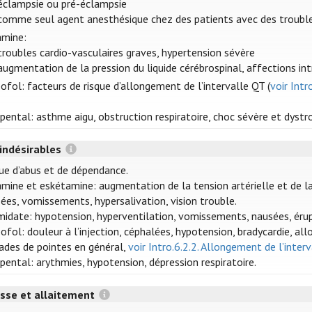
éclampsie ou pré-éclampsie
comme seul agent anesthésique chez des patients avec des trouble
amine:
troubles cardio-vasculaires graves, hypertension sévère
augmentation de la pression du liquide cérébrospinal, affections in
ofol: facteurs de risque d’allongement de l’intervalle QT (
voir Intr
pental: asthme aigu, obstruction respiratoire, choc sévère et dyst
 indésirables
ue d’abus et de dépendance.
mine et eskétamine: augmentation de la tension artérielle et de la 
ées, vomissements, hypersalivation, vision trouble.
idate: hypotension, hyperventilation, vomissements, nausées, éru
ofol: douleur à l’injection, céphalées, hypotension, bradycardie, al
ades de pointes en général,
voir Intro.6.2.2. Allongement de l’inter
pental: arythmies, hypotension, dépression respiratoire.
sse et allaitement