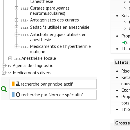
l'anesthésie
Curares (paralysants
18.1.3.
neuromusculaires)
Két
Antagonistes des curares
18.1.4.
Sédatifs utilisés en anesthésie
18.1.5.
Anticholinergiques utilisés en
18.1.6.
Prop
anesthésie
).
Médicaments de l’hyperthermie
18.1.7.
Thio
maligne
Anesthésie locale
18.2.
Effets
Agents de diagnostic
19.
Risq
Médicaments divers
20.
Kéta
naus
recherche par principe actif
Étom
recherche par Nom de spécialité
Prop
tors
Thio
Grosse