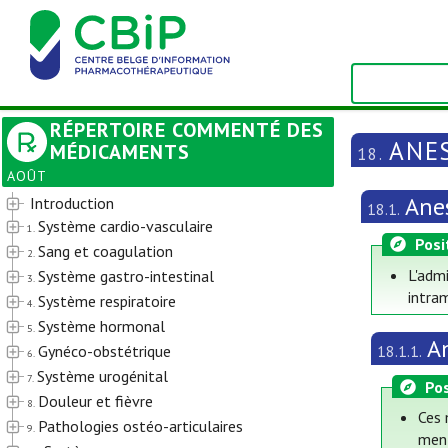
RÉPERTOIRE COMMENTÉ DES
ANE
MÉDICAMENTS
18.
AOÛT
Ane
Introduction
18.1.
Système cardio-vasculaire
1.
Posi
Sang et coagulation
2.
L'admi
Système gastro-intestinal
3.
intra
Système respiratoire
4.
Système hormonal
5.
A
Gynéco-obstétrique
18.1.1.
6.
Système urogénital
7.
Pos
Douleur et fièvre
8.
Ces 
Pathologies ostéo-articulaires
9.
men