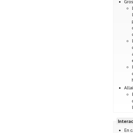
Gros
Alla
Intera
En c