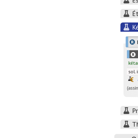
E
É
K
kéta
sol. i
(assi
P
T