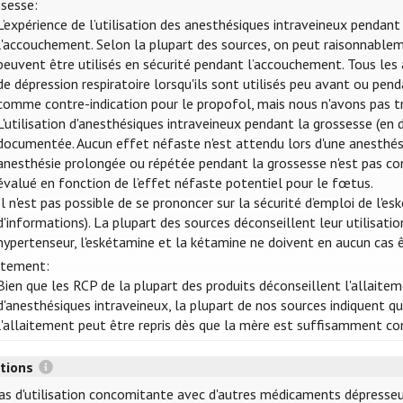
sesse:
L’expérience de l’utilisation des anesthésiques intraveineux pendant
l'accouchement. Selon la plupart des sources, on peut raisonnablem
peuvent être utilisés en sécurité pendant l’accouchement. Tous les
de dépression respiratoire lorsqu'ils sont utilisés peu avant ou pen
comme contre-indication pour le propofol, mais nous n'avons pas t
L'utilisation d'anesthésiques intraveineux pendant la grossesse (e
documentée. Aucun effet néfaste n'est attendu lors d'une anesthésie
anesthésie prolongée ou répétée pendant la grossesse n'est pas co
évalué en fonction de l’effet néfaste potentiel pour le fœtus.
Il n'est pas possible de se prononcer sur la sécurité d’emploi de l'
d'informations). La plupart des sources déconseillent leur utilisat
hypertenseur, l'eskétamine et la kétamine ne doivent en aucun cas ê
itement:
Bien que les RCP de la plupart des produits déconseillent l'allaite
d'anesthésiques intraveineux, la plupart de nos sources indiquent qu
l'allaitement peut être repris dès que la mère est suffisamment c
ctions
as d'utilisation concomitante avec d'autres médicaments dépresseu