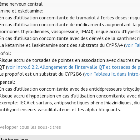
ème nerveux central.
mine et eskétamine:
En cas d’utilisation concomitante de tramadol à fortes doses: risque
En cas d’utilisation concomitante de médicaments augmentant la pre
hormones thyroïdiennes, vasopressine, IMAO): risque accru d’hyperte
En cas d'utilisation concomitante avec des dérivés de la xanthine: r
La kétamine et l’eskétamine sont des substrats du CYP3A4 (
voir Ta
ofol:
Risque accru de torsades de pointes en association avec d’autres 
QT (
voir Intro.6.2.2. Allongement de l’intervalle QT et torsades de 
Le propofol est un substrat du CYP2B6 (
voir Tableau Ic. dans Intro.
pental:
En cas d’utilisation concomitante avec des antidépresseurs tricycliq
Risque accru d’hypotension en cas d’utilisation concomitante avec
exemple: IECA et sartans, antipsychotiques phénothiazinidiques, diu
antihypertenseurs vasodilatateurs et les alpha-bloquants.
velopper tous les sous-titres