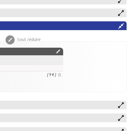
tout réduire
[ 9 € ]