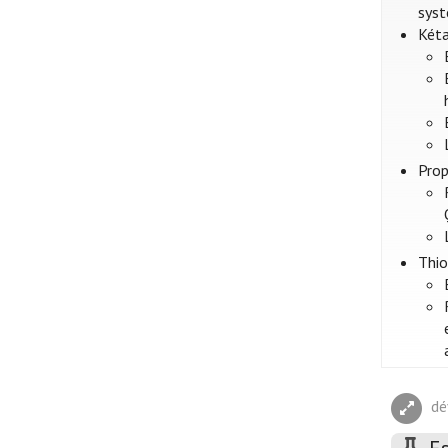
syst
Kéta
Prop
Thio
dé