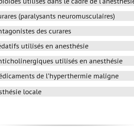
ioïdes utilisés dans le cadre de l'anesthési
urares (paralysants neuromusculaires)
ntagonistes des curares
datifs utilisés en anesthésie
nticholinergiques utilisés en anesthésie
dicaments de l’hyperthermie maligne
thésie locale