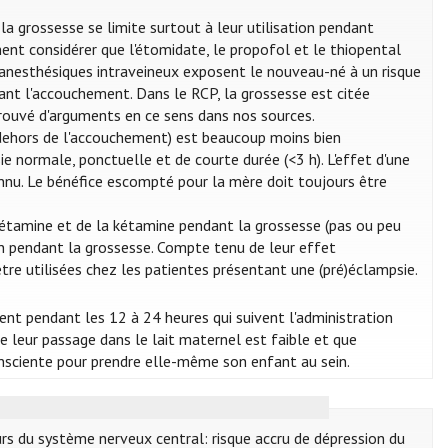
 la grossesse se limite surtout à leur utilisation pendant
ent considérer que l'étomidate, le propofol et le thiopental
 anesthésiques intraveineux exposent le nouveau-né à un risque
dant l'accouchement. Dans le RCP, la grossesse est citée
rouvé d'arguments en ce sens dans nos sources.
n dehors de l'accouchement) est beaucoup moins bien
 normale, ponctuelle et de courte durée (<3 h). L'effet d'une
nnu. Le bénéfice escompté pour la mère doit toujours être
eskétamine et de la kétamine pendant la grossesse (pas ou peu
ion pendant la grossesse. Compte tenu de leur effet
tre utilisées chez les patientes présentant une (pré)éclampsie.
ment pendant les 12 à 24 heures qui suivent l'administration
e leur passage dans le lait maternel est faible et que
onsciente pour prendre elle-même son enfant au sein.
rs du système nerveux central: risque accru de dépression du