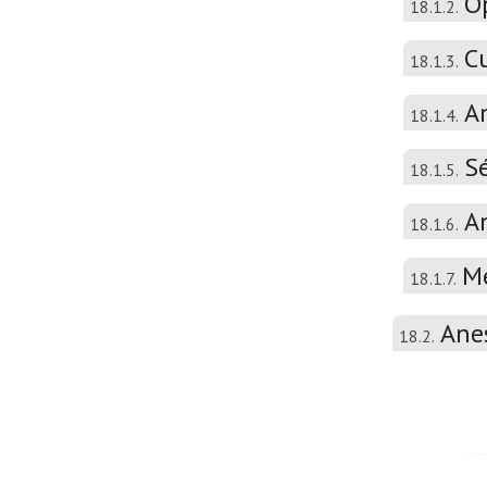
Op
18.1.2.
C
18.1.3.
A
18.1.4.
Sé
18.1.5.
A
18.1.6.
Mé
18.1.7.
Anes
18.2.