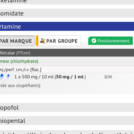
skétamine
tomidate
étamine
PAR MARQUE
PAR GROUPE
Positionnement
Ketalar
(Pfizer)
mine
(chlorhydrate)
nj./perf. i.m./i.v. [flac.]
1 x
500
mg
/
10
ml
(
50 mg / 1 ml
)
U.H.
milé aux stupéfiants)
ropofol
hiopental