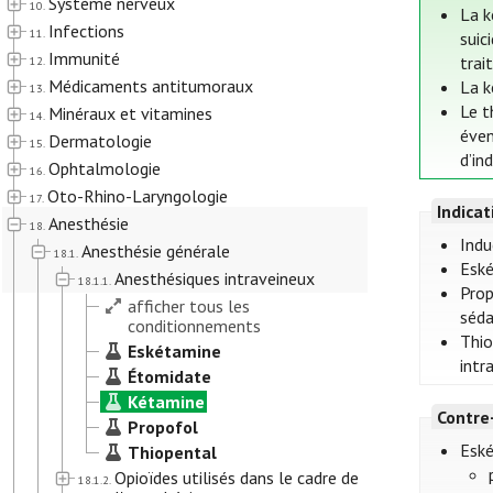
Système nerveux
10.
La k
Infections
11.
suic
Immunité
trai
12.
Médicaments antitumoraux
La k
13.
Le t
Minéraux et vitamines
14.
éven
Dermatologie
15.
d’in
Ophtalmologie
16.
Oto-Rhino-Laryngologie
17.
Indica
Anesthésie
18.
Indu
Anesthésie générale
18.1.
Eské
Anesthésiques intraveineux
18.1.1.
Prop
afficher tous les
séda
conditionnements
Thio
Eskétamine
intr
Étomidate
Kétamine
Contre
Propofol
Esk
Thiopental
Opioïdes utilisés dans le cadre de
18.1.2.