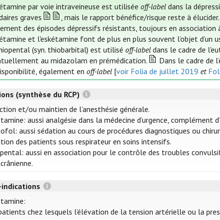
étamine par voie intraveineuse est utilisée
off-label
dans la dépressi
idaires graves
, mais le rapport bénéfice/risque reste à élucide
tement des épisodes dépressifs résistants, toujours en association 
étamine et l'eskétamine font de plus en plus souvent l’objet d’un usa
hiopental (syn. thiobarbital) est utilisé
off-label
dans le cadre de l'eu
tuellement au midazolam en prémédication.
Dans le cadre de l’
disponibilité, également en
off-label
[
voir Folia de juillet 2019
et
Fol
tions (synthèse du RCP)
ction et/ou maintien de l’anesthésie générale.
tamine: aussi analgésie dans la médecine d’urgence, complément d’
ofol: aussi sédation au cours de procédures diagnostiques ou chirurg
tion des patients sous respirateur en soins intensifs.
pental: aussi en association pour le contrôle des troubles convulsif
acrânienne.
-indications
étamine:
patients chez lesquels l’élévation de la tension artérielle ou la pre