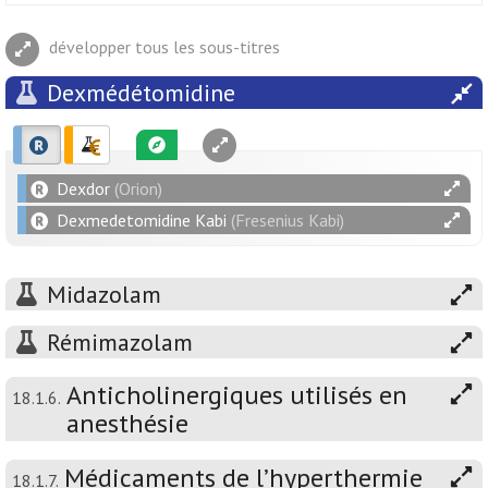
développer tous les sous-titres
Dexmédétomidine
Dexdor
(Orion)
Dexmedetomidine Kabi
(Fresenius Kabi)
Midazolam
Rémimazolam
Anticholinergiques utilisés en
18.1.6.
anesthésie
Médicaments de l’hyperthermie
18.1.7.