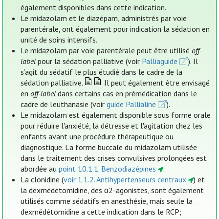
également disponibles dans cette indication.
Le midazolam et le diazépam, administrés par voie
parentérale, ont également pour indication la sédation en
unité de soins intensifs.
Le midazolam par voie parentérale peut être utilisé
off-
label
pour la sédation palliative (voir
Palliaguide
). Il
s’agit du sédatif le plus étudié dans le cadre de la
sédation palliative.
Il peut également être envisagé
en
off-label
dans certains cas en prémédication dans le
cadre de l’euthanasie (voir
guide Pallialine
).
Le midazolam est également disponible sous forme orale
pour réduire l'anxiété, la détresse et l'agitation chez les
enfants avant une procédure thérapeutique ou
diagnostique. La forme buccale du midazolam utilisée
dans le traitement des crises convulsives prolongées est
abordée au
point 10.1.1. Benzodiazépines
.
La clonidine (
voir 1.1.2. Antihypertenseurs centraux
) et
la dexmédétomidine, des α2-agonistes, sont également
utilisés comme sédatifs en anesthésie, mais seule la
dexmédétomidine a cette indication dans le RCP;