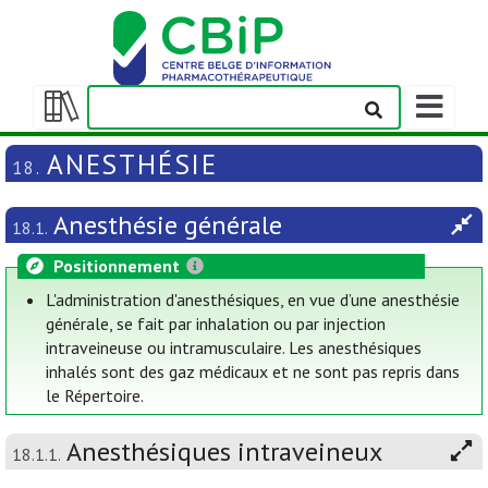
Afficher/m
la
Afficher/masquer
barre
la
ANESTHÉSIE
18.
de
table
navigation
des
Anesthésie générale
matières
18.1.
Positionnement
L'administration d'anesthésiques, en vue d’une anesthésie
générale, se fait par inhalation ou par injection
intraveineuse ou intramusculaire. Les anesthésiques
inhalés sont des gaz médicaux et ne sont pas repris dans
le Répertoire.
Anesthésiques intraveineux
18.1.1.