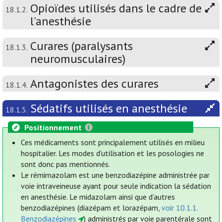
Opioïdes utilisés dans le cadre de
18.1.2.
l'anesthésie
Curares (paralysants
18.1.3.
neuromusculaires)
Antagonistes des curares
18.1.4.
Sédatifs utilisés en anesthésie
18.1.5.
Positionnement
Ces médicaments sont principalement utilisés en milieu
hospitalier. Les modes d'utilisation et les posologies ne
sont donc pas mentionnés.
Le rémimazolam est une benzodiazépine administrée par
voie intraveineuse ayant pour seule indication la sédation
en anesthésie. Le midazolam ainsi que d’autres
benzodiazépines (diazépam et lorazépam,
voir 10.1.1.
Benzodiazépines
) administrés par voie parentérale sont