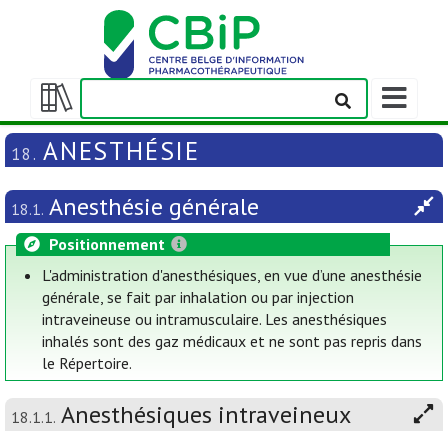
Afficher/m
la
Afficher/masquer
barre
la
ANESTHÉSIE
18.
de
table
navigation
des
Anesthésie générale
matières
18.1.
Positionnement
L'administration d'anesthésiques, en vue d’une anesthésie
générale, se fait par inhalation ou par injection
intraveineuse ou intramusculaire. Les anesthésiques
inhalés sont des gaz médicaux et ne sont pas repris dans
le Répertoire.
Anesthésiques intraveineux
18.1.1.