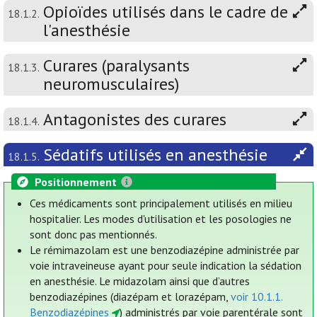
Opioïdes utilisés dans le cadre de
18.1.2.
l'anesthésie
Curares (paralysants
18.1.3.
neuromusculaires)
Antagonistes des curares
18.1.4.
Sédatifs utilisés en anesthésie
18.1.5.
Positionnement
Ces médicaments sont principalement utilisés en milieu
hospitalier. Les modes d'utilisation et les posologies ne
sont donc pas mentionnés.
Le rémimazolam est une benzodiazépine administrée par
voie intraveineuse ayant pour seule indication la sédation
en anesthésie. Le midazolam ainsi que d’autres
benzodiazépines (diazépam et lorazépam,
voir 10.1.1.
Benzodiazépines
) administrés par voie parentérale sont