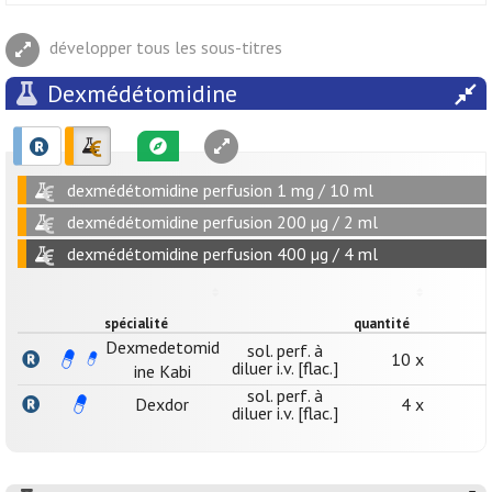
développer tous les sous-titres
Dexmédétomidine
dexmédétomidine perfusion 1 mg / 10 ml
dexmédétomidine perfusion 200 µg / 2 ml
dexmédétomidine perfusion 400 µg / 4 ml
spécialité
quantité
Dexmedetomid
sol. perf. à
10 x
diluer i.v. [flac.]
ine Kabi
sol. perf. à
Dexdor
4 x
diluer i.v. [flac.]