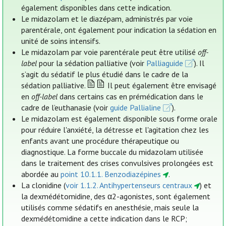
également disponibles dans cette indication.
Le midazolam et le diazépam, administrés par voie
parentérale, ont également pour indication la sédation en
unité de soins intensifs.
Le midazolam par voie parentérale peut être utilisé
off-
label
pour la sédation palliative (voir
Palliaguide
). Il
s’agit du sédatif le plus étudié dans le cadre de la
sédation palliative.
Il peut également être envisagé
en
off-label
dans certains cas en prémédication dans le
cadre de l’euthanasie (voir
guide Pallialine
).
Le midazolam est également disponible sous forme orale
pour réduire l'anxiété, la détresse et l'agitation chez les
enfants avant une procédure thérapeutique ou
diagnostique. La forme buccale du midazolam utilisée
dans le traitement des crises convulsives prolongées est
abordée au
point 10.1.1. Benzodiazépines
.
La clonidine (
voir 1.1.2. Antihypertenseurs centraux
) et
la dexmédétomidine, des α2-agonistes, sont également
utilisés comme sédatifs en anesthésie, mais seule la
dexmédétomidine a cette indication dans le RCP;