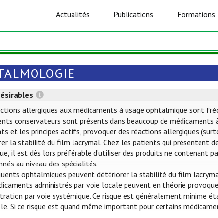
Actualités
Publications
Formations
TALMOLOGIE
désirables
ctions allergiques aux médicaments à usage ophtalmique sont fréquen
ents conservateurs sont présents dans beaucoup de médicaments à
nts et les principes actifs, provoquer des réactions allergiques (su
rer la stabilité du film lacrymal. Chez les patients qui présentent 
que, il est dès lors préférable d’utiliser des produits ne contenant
nés au niveau des spécialités.
uents ophtalmiques peuvent détériorer la stabilité du film lacryma
icaments administrés par voie locale peuvent en théorie provoquer
tration par voie systémique. Ce risque est généralement minime éta
ble. Si ce risque est quand même important pour certains médicame