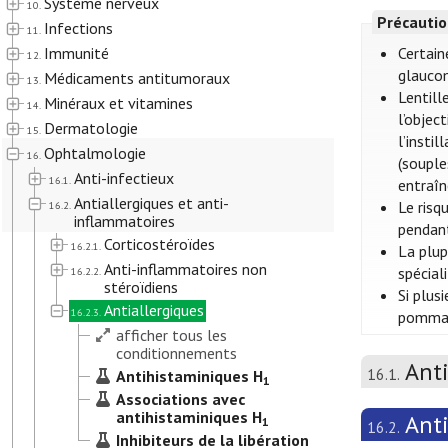
Système nerveux
10.
Précautio
Infections
11.
Immunité
Certain
12.
glaucom
Médicaments antitumoraux
13.
Lentill
Minéraux et vitamines
14.
l’objec
Dermatologie
15.
l’insti
Ophtalmologie
16.
(souple
Anti-infectieux
16.1.
entraîn
Antiallergiques et anti-
Le risq
16.2.
inflammatoires
pendant
Corticostéroïdes
16.2.1.
La plup
Anti-inflammatoires non
spécial
16.2.2.
stéroïdiens
Si plus
Antiallergiques
16.2.3.
pommade
afficher tous les
conditionnements
Anti
16.1.
Antihistaminiques H
1
Associations avec
antihistaminiques H
Anti
1
16.2.
Inhibiteurs de la libération