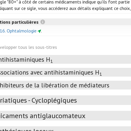
igle "80+" à côté de certains médicaments indique qu’ils font parti
liquant sur ce sigle, vous accéderez aux détails expliquant ce choi
tions particulières
 16. Ophtalmologie
.
velopper tous les sous-titres
ntihistaminiques H
1
ssociations avec antihistaminiques H
1
hibiteurs de la libération de médiateurs
iatiques - Cycloplégiques
icaments antiglaucomateux