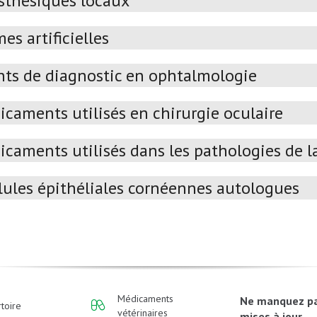
sthésiques locaux
es artificielles
ts de diagnostic en ophtalmologie
caments utilisés en chirurgie oculaire
caments utilisés dans les pathologies de la
lules épithéliales cornéennes autologues
Médicaments
Ne manquez p
toire
vétérinaires
mises à jour