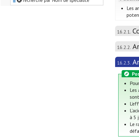
recherche par Nom de spécialité
Les a
poten
Co
16.2.1.
A
16.2.2.
A
16.2.3.
Pos
Pour
Les 
sont
L’ef
L’ac
à 5 
Le r
défa