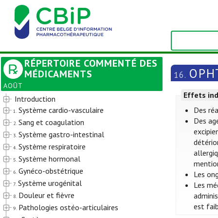
RÉPERTOIRE COMMENTÉ DES
OPH
MÉDICAMENTS
16.
AOÛT
Effets in
Introduction
Système cardio-vasculaire
Des réa
1.
Des ag
Sang et coagulation
2.
excipie
Système gastro-intestinal
3.
détério
Système respiratoire
4.
allergi
Système hormonal
5.
mention
Gynéco-obstétrique
6.
Les ong
Système urogénital
Les méd
7.
Douleur et fièvre
adminis
8.
est fai
Pathologies ostéo-articulaires
9.