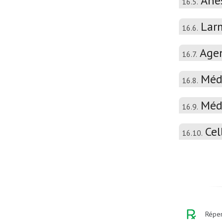
Ane
16.5.
Larm
16.6.
Agen
16.7.
Médi
16.8.
Médi
16.9.
Cel
16.10.
Réper