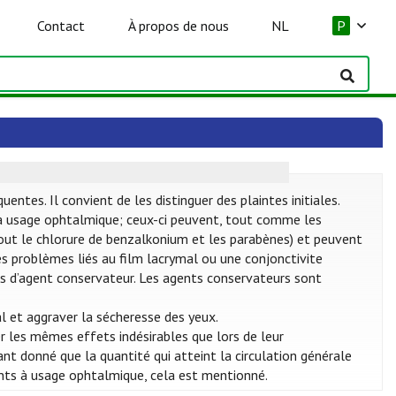
Contact
À propos de nous
NL
P
tes. Il convient de les distinguer des plaintes initiales.
 usage ophtalmique; ceux-ci peuvent, tout comme les
rtout le chlorure de benzalkonium et les parabènes) et peuvent
des problèmes liés au film lacrymal ou une conjonctivite
 pas d’agent conservateur. Les agents conservateurs sont
l et aggraver la sécheresse des yeux.
 les mêmes effets indésirables que lors de leur
nt donné que la quantité qui atteint la circulation générale
nts à usage ophtalmique, cela est mentionné.