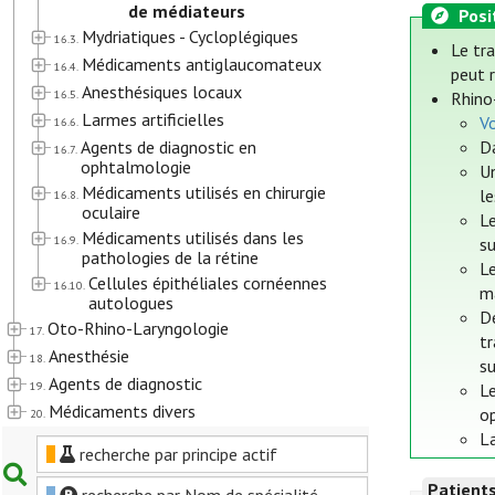
de médiateurs
Posi
Mydriatiques - Cycloplégiques
16.3.
Le tr
Médicaments antiglaucomateux
16.4.
peut r
Anesthésiques locaux
16.5.
Rhino
Larmes artificielles
Vo
16.6.
Agents de diagnostic en
Da
16.7.
ophtalmologie
U
Médicaments utilisés en chirurgie
l
16.8.
oculaire
Le
Médicaments utilisés dans les
16.9.
s
pathologies de la rétine
L
Cellules épithéliales cornéennes
16.10.
ma
autologues
D
Oto-Rhino-Laryngologie
17.
tr
Anesthésie
18.
s
Agents de diagnostic
19.
Le
Médicaments divers
op
20.
La
recherche par principe actif
Patient