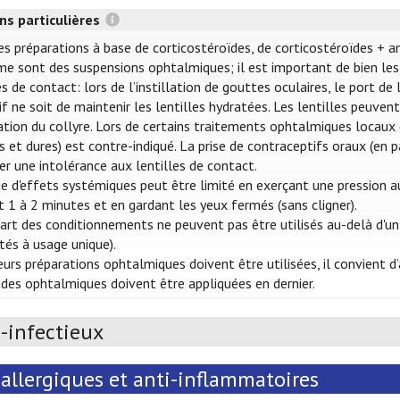
ns particulières
es préparations à base de corticostéroïdes, de corticostéroïdes + a
e sont des suspensions ophtalmiques; il est important de bien les 
es de contact: lors de l’instillation de gouttes oculaires, le port d
tif ne soit de maintenir les lentilles hydratées. Les lentilles peuve
llation du collyre. Lors de certains traitements ophtalmiques locaux (
s et dures) est contre-indiqué. La prise de contraceptifs oraux (en p
er une intolérance aux lentilles de contact.
ue d'effets systémiques peut être limité en exerçant une pression au
 1 à 2 minutes et en gardant les yeux fermés (sans cligner).
art des conditionnements ne peuvent pas être utilisés au-delà d'un
ités à usage unique).
ieurs préparations ophtalmiques doivent être utilisées, il convient
s ophtalmiques doivent être appliquées en dernier.
-infectieux
allergiques et anti-inflammatoires