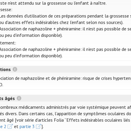
ste n'est attendu sur la grossesse ou l'enfant à naître.
sesse:
Les données d'utilisation de ces préparations pendant la grossesse
ou d'autres effets indésirables chez l’enfant selon nos sources).
Association de naphazoline + phéniramine: il n’est pas possible de s
ou peu d’information disponible).
itement:
Association de naphazoline + phéniramine: il n’est pas possible de s
ou peu d’information disponible).
ctions
ciation de naphazoline et de phéniramine: risque de crises hyperte
O.
ts âgés
ombreux médicaments administrés par voie systémique peuvent affec
és divers. Dans certains cas, l’apparition de symptômes oculaires doi
ent âgé [voir série d’articles Folia “Effets indésirables oculaires l
ie 2
et
partie 3
].