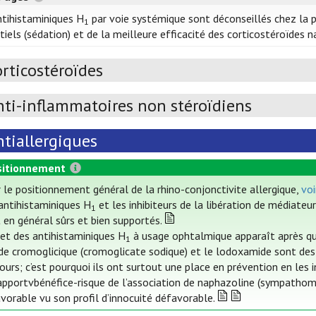
ntihistaminiques H
par voie systémique sont déconseillés chez la 
1
tiels (sédation) et de la meilleure efficacité des corticostéroïdes 
rticostéroïdes
nti-inflammatoires non stéroïdiens
ntiallergiques
itionnement
 le positionnement général de la rhino-conjonctivite allergique,
voi
antihistaminiques H
et les inhibiteurs de la libération de médiate
1
 en général sûrs et bien supportés.
fet des antihistaminiques H
à usage ophtalmique apparaît après q
1
ide cromoglicique (cromoglicate sodique) et le lodoxamide sont des in
jours; c’est pourquoi ils ont surtout une place en prévention en les 
apportvbénéfice-risque de l’association de naphazoline (sympathom
vorable vu son profil d’innocuité défavorable.