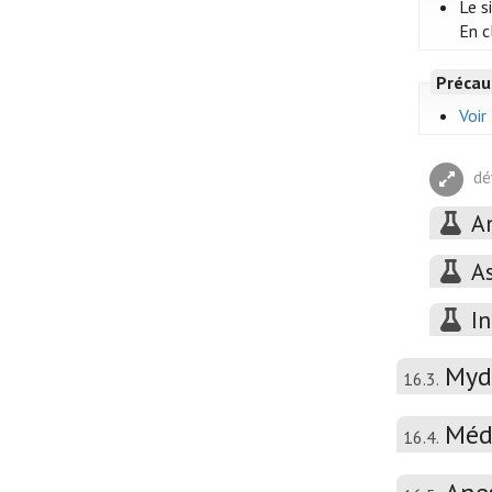
Le s
En c
Précau
Voir
dé
A
A
In
Mydr
16.3.
Méd
16.4.