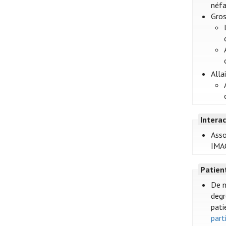
néfa
Gros
Alla
Intera
Asso
IMA
Patien
De n
degr
pati
part