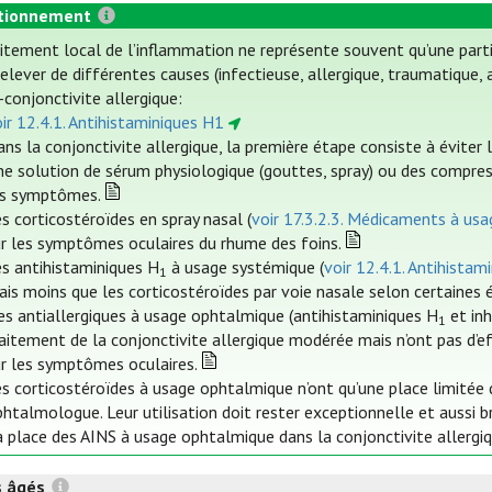
tionnement
aitement local de l’inflammation ne représente souvent qu’une part
elever de différentes causes (infectieuse, allergique, traumatique, a
-conjonctivite allergique:
ir 12.4.1. Antihistaminiques H1
ns la conjonctivite allergique, la première étape consiste à éviter 
ne solution de sérum physiologique (gouttes, spray) ou des compre
es symptômes.
s corticostéroïdes en spray nasal (
voir 17.3.2.3. Médicaments à usag
ur les symptômes oculaires du rhume des foins.
es antihistaminiques H
à usage systémique (
voir 12.4.1. Antihistam
1
is moins que les corticostéroïdes par voie nasale selon certaines 
es antiallergiques à usage ophtalmique (antihistaminiques H
et inh
1
aitement de la conjonctivite allergique modérée mais n’ont pas d’e
ur les symptômes oculaires.
s corticostéroïdes à usage ophtalmique n’ont qu’une place limitée da
htalmologue. Leur utilisation doit rester exceptionnelle et aussi b
 place des AINS à usage ophtalmique dans la conjonctivite allergiq
s âgés