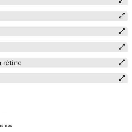
 rétine
as nos