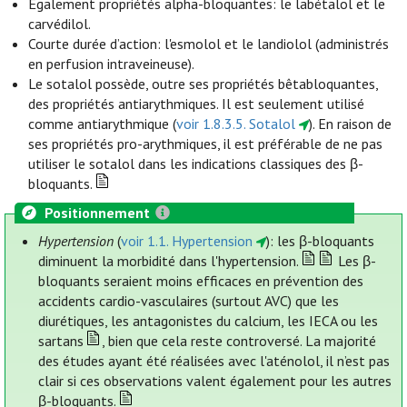
Également propriétés alpha-bloquantes: le labétalol et le
carvédilol.
Courte durée d’action: l'esmolol et le landiolol (administrés
en perfusion intraveineuse).
Le sotalol possède, outre ses propriétés bêtabloquantes,
des propriétés antiarythmiques. Il est seulement utilisé
comme antiarythmique (
voir 1.8.3.5. Sotalol
). En raison de
ses propriétés pro-arythmiques, il est préférable de ne pas
utiliser le sotalol dans les indications classiques des β-
bloquants.
Positionnement
Hypertension
(
voir 1.1. Hypertension
): les β-bloquants
diminuent la morbidité dans l'hypertension.
Les β-
bloquants seraient moins efficaces en prévention des
accidents cardio-vasculaires (surtout AVC) que les
diurétiques, les antagonistes du calcium, les IECA ou les
sartans
, bien que cela reste controversé. La majorité
des études ayant été réalisées avec l'aténolol, il n’est pas
clair si ces observations valent également pour les autres
β-bloquants.