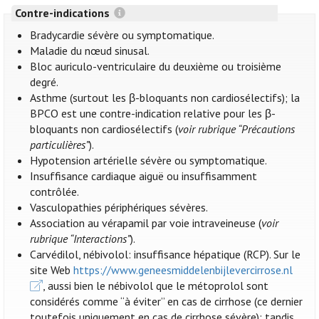
Contre-indications
Bradycardie sévère ou symptomatique.
Maladie du nœud sinusal.
Bloc auriculo-ventriculaire du deuxième ou troisième
degré.
Asthme (surtout les β-bloquants non cardiosélectifs); la
BPCO est une contre-indication relative pour les β-
bloquants non cardiosélectifs (
voir rubrique “Précautions
particulières”
).
Hypotension artérielle sévère ou symptomatique.
Insuffisance cardiaque aiguë ou insuffisamment
contrôlée.
Vasculopathies périphériques sévères.
Association au vérapamil par voie intraveineuse (
voir
rubrique “Interactions”
).
Carvédilol, nébivolol: insuffisance hépatique (RCP). Sur le
site Web
https://www.geneesmiddelenbijlevercirrose.nl
, aussi bien le nébivolol que le métoprolol sont
considérés comme “à éviter” en cas de cirrhose (ce dernier
toutefois uniquement en cas de cirrhose sévère); tandis