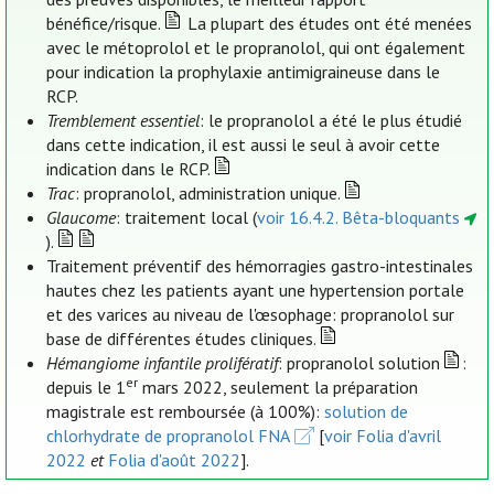
bénéfice/risque.
La plupart des études ont été menées
avec le métoprolol et le propranolol, qui ont également
pour indication la prophylaxie antimigraineuse dans le
RCP.
Tremblement essentiel
: le propranolol a été le plus étudié
dans cette indication, il est aussi le seul à avoir cette
indication dans le RCP.
Trac
: propranolol, administration unique.
Glaucome
: traitement local (
voir 16.4.2. Bêta-bloquants
).
Traitement préventif des hémorragies gastro-intestinales
hautes chez les patients ayant une hypertension portale
et des varices au niveau de l'œsophage: propranolol sur
base de différentes études cliniques.
Hémangiome infantile prolifératif
: propranolol solution
:
er
depuis le 1
mars 2022, seulement la préparation
magistrale est remboursée (à 100%):
solution de
chlorhydrate de propranolol FNA
[
voir Folia d'avril
2022
et
Folia d'août 2022
].