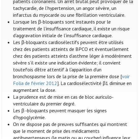
patients coronariens. Un arrêt brutal peut provoquer de la
tachycardie, de l’hypertension, un angor sévère, un
infarctus du myocarde ou une fibrillation ventriculaire.
Lorsque les β-bloquants sont instaurés pour le
traitement de l’insuffisance cardiaque, il existe un risque
d’aggravation initiale de l’insuffisance cardiaque.
Les β-bloquants cardiosélectifs peuvent être utilisés
chez des patients atteints de BPCO et éventuellement
chez des patients atteints d’asthme léger à modérément
sévère s’il existe une indication évidente; il convient
toutefois d'être attentif à l'apparition d'un
bronchospasme lors de la prise de la première dose [
voir
Folia de février 2012
]. La cardiosélectivité β1 diminue en
augmentant la dose.
La prudence est de mise en cas de bloc auriculo-
ventriculaire du premier degré.
Les β -bloquants peuvent masquer les signes
d’hypoglycémie.
On ne dispose pas de preuves suffisantes qui montrent
que le moment de prise des médicaments
antihypertenseurs (le matin ou au coucher) influence leur