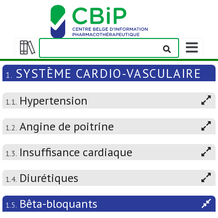
Afficher/m
la
Afficher/masquer
barre
la
SYSTÈME CARDIO-VASCULAIRE
1.
de
table
navigation
des
Hypertension
matières
1.1.
Angine de poitrine
1.2.
Insuffisance cardiaque
1.3.
Diurétiques
1.4.
Bêta-bloquants
1.5.