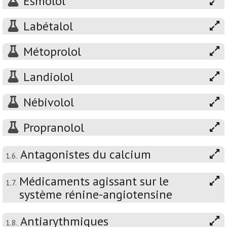
Esmolol
Labétalol
Métoprolol
Landiolol
Nébivolol
Propranolol
Antagonistes du calcium
1.6.
Médicaments agissant sur le
1.7.
système rénine-angiotensine
Antiarythmiques
1.8.