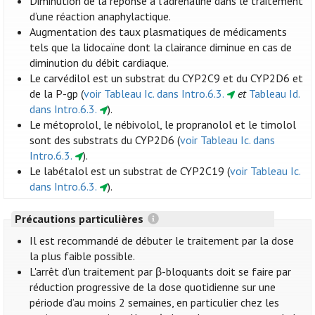
Diminution de la réponse à l’adrénaline dans le traitement
d’une réaction anaphylactique.
Augmentation des taux plasmatiques de médicaments
tels que la lidocaïne dont la clairance diminue en cas de
diminution du débit cardiaque.
Le carvédilol est un substrat du CYP2C9 et du CYP2D6 et
de la P-gp (
voir Tableau Ic. dans Intro.6.3.
et
Tableau Id.
dans Intro.6.3.
).
Le métoprolol, le nébivolol, le propranolol et le timolol
sont des substrats du CYP2D6 (
voir Tableau Ic. dans
Intro.6.3.
).
Le labétalol est un substrat de CYP2C19 (
voir Tableau Ic.
dans Intro.6.3.
).
Précautions particulières
Il est recommandé de débuter le traitement par la dose
la plus faible possible.
L'arrêt d’un traitement par β-bloquants doit se faire par
réduction progressive de la dose quotidienne sur une
période d’au moins 2 semaines, en particulier chez les