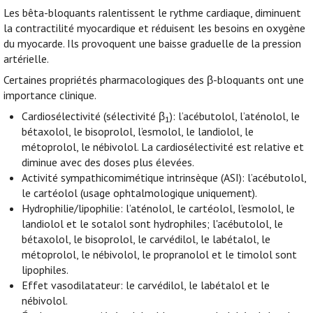
Les bêta-bloquants ralentissent le rythme cardiaque, diminuent
la contractilité myocardique et réduisent les besoins en oxygène
du myocarde. Ils provoquent une baisse graduelle de la pression
artérielle.
Certaines propriétés pharmacologiques des β-bloquants ont une
importance clinique.
Cardiosélectivité (sélectivité β
): l’acébutolol, l’aténolol, le
1
bétaxolol, le bisoprolol, l’esmolol, le landiolol, le
métoprolol, le nébivolol. La cardiosélectivité est relative et
diminue avec des doses plus élevées.
Activité sympathicomimétique intrinsèque (ASI): l’acébutolol,
le cartéolol (usage ophtalmologique uniquement).
Hydrophilie/lipophilie: l’aténolol, le cartéolol, l’esmolol, le
landiolol et le sotalol sont hydrophiles; l'acébutolol, le
bétaxolol, le bisoprolol, le carvédilol, le labétalol, le
métoprolol, le nébivolol, le propranolol et le timolol sont
lipophiles.
Effet vasodilatateur: le carvédilol, le labétalol et le
nébivolol.