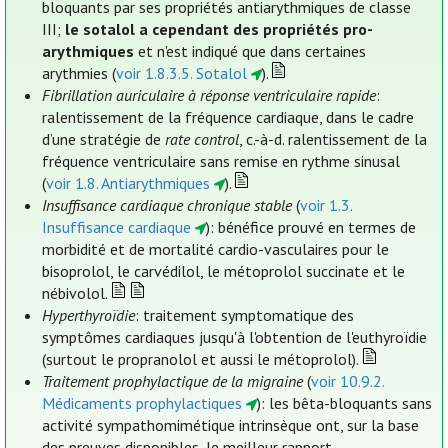
bloquants par ses propriétés antiarythmiques de classe
III;
le sotalol a cependant des propriétés pro-
arythmiques
et n'est indiqué que dans certaines
arythmies (
voir 1.8.3.5. Sotalol
).
Fibrillation auriculaire à réponse ventriculaire rapide
:
ralentissement de la fréquence cardiaque, dans le cadre
d’une stratégie de
rate control
, c.-à-d. ralentissement de la
fréquence ventriculaire sans remise en rythme sinusal
(
voir 1.8. Antiarythmiques
).
Insuffisance cardiaque chronique stable
(
voir 1.3.
Insuffisance cardiaque
): bénéfice prouvé en termes de
morbidité et de mortalité cardio-vasculaires pour le
bisoprolol, le carvédilol, le métoprolol succinate et le
nébivolol.
Hyperthyroïdie
: traitement symptomatique des
symptômes cardiaques jusqu'à l'obtention de l'euthyroïdie
(surtout le propranolol et aussi le métoprolol).
Traitement prophylactique de la migraine
(
voir 10.9.2.
Médicaments prophylactiques
): les bêta-bloquants sans
activité sympathomimétique intrinsèque ont, sur la base
des preuves disponibles, le meilleur rapport