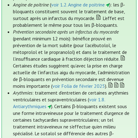
Angine de poitrine
(
voir 1.2. Angine de poitrine
): les β-
bloquants constituent souvent le traitement de base,
surtout après un infarctus du myocarde.
L'effet est
probablement le même pour tous les β-bloquants.
Prévention secondaire après un infarctus du myocarde
(pendant minimum 12 mois): bénéfice prouvé en
prévention de la mort subite (pour l’acébutolol, le
métoprolol et le propranolol) et dans le traitement de
l’insuffisance cardiaque à fraction d’éjection réduite.
Certaines études suggèrent qu’avec la prise en charge
actuelle de l’infarctus aigu du myocarde, l’administration
de β-bloquants en prévention secondaire est devenue
moins importante (
voir Folia de février 2025
).
Arythmies
: traitement d’entretien de certaines arythmies
ventriculaires et supraventriculaires (
voir 1.8.
Antiarythmiques
). Certains β-bloquants existent sous
une forme intraveineuse pour le traitement d'urgence de
certaines tachycardies supraventriculaires; un tel
traitement intraveineux ne s'effectue qu’en milieu
spécialisé. Le sotalol se différencie des autres β-