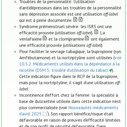
Troubles de la personnalité: l'utilisation
d’antidépresseurs dans les troubles de la personnalité
sans dépression associée est une utilisation
off-label
qui est à peine documentée.
Syndrome prémenstruel sévère: les ISRS ont une
efficacité prouvée (utilisation
off-label
).
La
venlafaxine
et la clomipramine
ont également
une efficacité prouvée (utilisations
off-label
).
Pour faciliter le sevrage tabagique, la bupropione (syn.
Amfébutamone) et la nortriptyline sont utilisées (
voir
10.5.2. Médicaments utilisés dans la dépendance à la
nicotine (DSM 5: trouble d’utilisation du tabac)
).
Cette indication figure dans le RCP de la bupropione,
mais pour la nortriptyline, il s’agit d’une utilisation
off-
label
.
Incontinence d'effort chez la femme: la spécialité à
base de duloxétine utilisée dans cette indication n'est
plus commercialisée (voir
Nouveautés médicaments
d’avril 2025
). Son rapport bénéfice/risque était
défavorable en raison de preuves d’efficacité limitées
et de son profil de sécurité défavorable. Dans