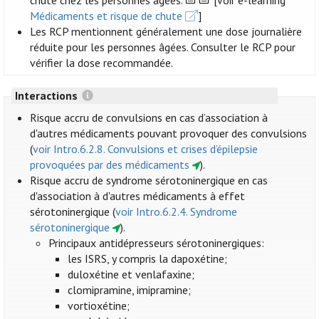
chute chez les personnes âgées.
[voir e-learning
Médicaments et risque de chute
]
Les RCP mentionnent généralement une dose journalière
réduite pour les personnes âgées. Consulter le RCP pour
vérifier la dose recommandée.
Interactions
Risque accru de convulsions en cas d’association à
d'autres médicaments pouvant provoquer des convulsions
(
voir Intro.6.2.8. Convulsions et crises d’épilepsie
provoquées par des médicaments
).
Risque accru de syndrome sérotoninergique en cas
d'association à d'autres médicaments à effet
sérotoninergique (
voir Intro.6.2.4. Syndrome
sérotoninergique
).
Principaux antidépresseurs sérotoninergiques:
les ISRS, y compris la dapoxétine;
duloxétine et venlafaxine;
clomipramine, imipramine;
vortioxétine;