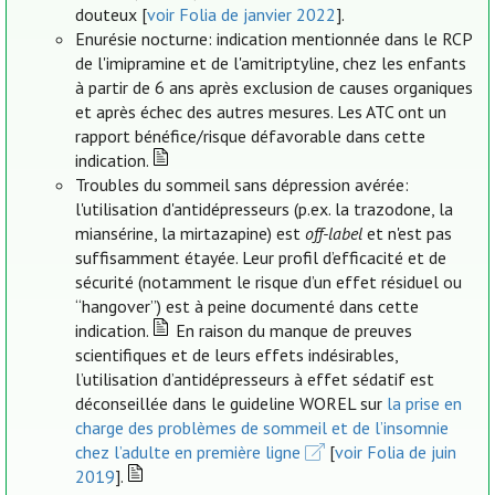
douteux [
voir Folia de janvier 2022
].
Enurésie nocturne: indication mentionnée dans le RCP
de l'imipramine et de l'amitriptyline, chez les enfants
à partir de 6 ans après exclusion de causes organiques
et après échec des autres mesures. Les ATC ont un
rapport bénéfice/risque défavorable dans cette
indication.
Troubles du sommeil sans dépression avérée:
l'utilisation d'antidépresseurs (p.ex. la trazodone, la
miansérine, la mirtazapine) est
off-label
et n'est pas
suffisamment étayée. Leur profil d’efficacité et de
sécurité (notamment le risque d’un effet résiduel ou
“hangover”) est à peine documenté dans cette
indication.
En raison du manque de preuves
scientifiques et de leurs effets indésirables,
l’utilisation d’antidépresseurs à effet sédatif est
déconseillée dans le guideline WOREL sur
la prise en
charge des problèmes de sommeil et de l’insomnie
chez l’adulte en première ligne
[
voir Folia de juin
2019
].