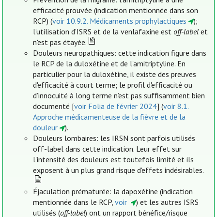
efficacité prouvée (indication mentionnée dans son
RCP) (
voir 10.9.2. Médicaments prophylactiques
);
l’utilisation d’ISRS et de la venlafaxine est
off-label
et
n'est pas étayée.
Douleurs neuropathiques: cette indication figure dans
le RCP de la duloxétine et de l'amitriptyline. En
particulier pour la duloxétine, il existe des preuves
d'efficacité à court terme; le profil d'efficacité ou
d’innocuité à long terme n’est pas suffisamment bien
documenté [
voir Folia de février 2024
] (
voir 8.1.
Approche médicamenteuse de la fièvre et de la
douleur
).
Douleurs lombaires: les IRSN sont parfois utilisés
off-label dans cette indication. Leur effet sur
l'intensité des douleurs est toutefois limité et ils
exposent à un plus grand risque d'effets indésirables.
Éjaculation prématurée: la dapoxétine (indication
mentionnée dans le RCP,
voir
) et les autres ISRS
utilisés (
off-label
) ont un rapport bénéfice/risque