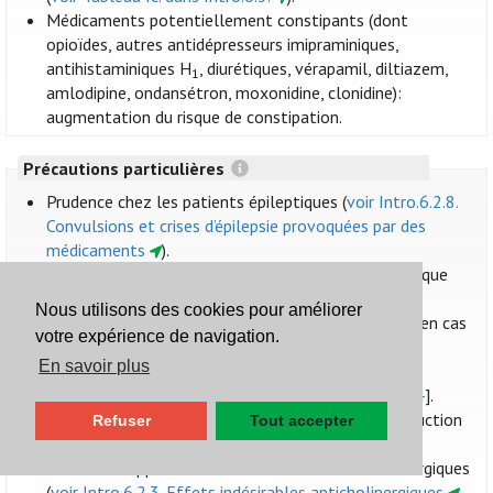
Médicaments potentiellement constipants (dont
opioïdes, autres antidépresseurs imipraminiques,
antihistaminiques H
, diurétiques, vérapamil, diltiazem,
1
amlodipine, ondansétron, moxonidine, clonidine):
augmentation du risque de constipation.
Précautions particulières
Prudence chez les patients épileptiques (
voir Intro.6.2.8.
Convulsions et crises d’épilepsie provoquées par des
médicaments
).
Nortriptyline: prudence en cas d'insuffisance hépatique
sévère.
Nous utilisons des cookies pour améliorer
La dosulépine nécessite une attention particulière en cas
votre expérience de navigation.
de maladie rénale modérée/sévère (
voir Intro.6.1.2.
En savoir plus
Insuffisance rénale
).
Prudence en cas de canicule [
voir Folia de juin 2024
].
Hypotension orthostatique et troubles de la conduction
Refuser
Tout accepter
cardiaque (effet de type quinidine).
Les ATC et apparentés sont fortement anticholinergiques
(
voir Intro.6.2.3. Effets indésirables anticholinergiques