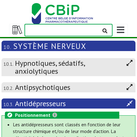
Afficher/m
la
Afficher/masquer
barre
la
SYSTÈME NERVEUX
10.
de
table
navigation
des
Hypnotiques, sédatifs,
matières
10.1.
anxiolytiques
Antipsychotiques
10.2.
Antidépresseurs
10.3.
Positionnement
Les antidépresseurs sont classés en fonction de leur
structure chimique et/ou de leur mode d'action. La