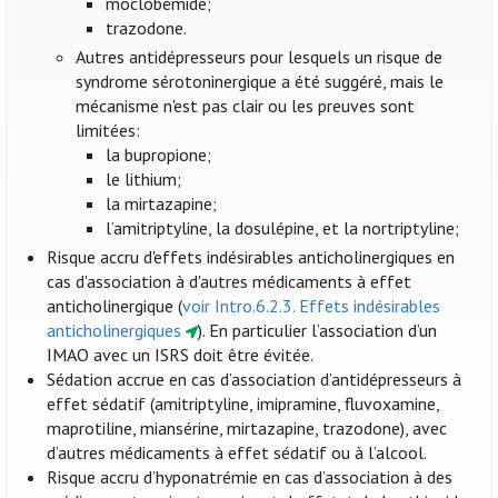
moclobémide;
trazodone.
Autres antidépresseurs pour lesquels un risque de
syndrome sérotoninergique a été suggéré, mais le
mécanisme n'est pas clair ou les preuves sont
limitées:
la bupropione;
le lithium;
la mirtazapine;
l’amitriptyline, la dosulépine, et la nortriptyline;
Risque accru d'effets indésirables anticholinergiques en
cas d'association à d'autres médicaments à effet
anticholinergique (
voir Intro.6.2.3. Effets indésirables
anticholinergiques
). En particulier l’association d’un
IMAO avec un ISRS doit être évitée.
Sédation accrue en cas d’association d’antidépresseurs à
effet sédatif (amitriptyline, imipramine, fluvoxamine,
maprotiline, miansérine, mirtazapine, trazodone), avec
d’autres médicaments à effet sédatif ou à l’alcool.
Risque accru d’hyponatrémie en cas d’association à des