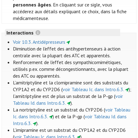
personnes âgées
. En cliquant sur ce sigle, vous
accéderez aux détails expliquant ce choix, dans la fiche
médicamenteuse.
Interactions
Voir 10.3. Antidépresseurs
Diminution de l'effet des antihypertenseurs à action
centrale avec la plupart des ATC et apparentés.
Renforcement de l'effet des sympathicomimétiques,
utilisés p.ex. comme décongestionnants, avec la plupart
des ATC ou apparentés.
L’amitriptyline et la clomipramine sont des substrats du
CYP1A2 et du CYP2D6 (
voir Tableau Ic. dans Intro.6.3.
);
l’amitriptyline est de plus un substrat de la P-gp (
voir
Tableau Id. dans Intro.6.3.
).
La nortriptyline est un substrat du CYP2D6 (
voir Tableau
Ic. dans Intro.6.3.
) et de la P-gp (
voir Tableau Id. dans
Intro.6.3.
).
L’imipramine est un substrat du CYP1A2 et du CYP2D6
(
voir Tableau Ic. dans Intro.6.3.
).