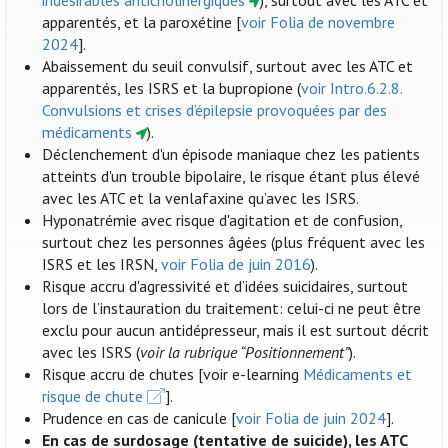
indésirables anticholinergiques
), surtout avec les ATC et
apparentés, et la paroxétine [
voir Folia de novembre
2024
].
Abaissement du seuil convulsif, surtout avec les ATC et
apparentés, les ISRS et la bupropione (
voir Intro.6.2.8.
Convulsions et crises d’épilepsie provoquées par des
médicaments
).
Déclenchement d'un épisode maniaque chez les patients
atteints d'un trouble bipolaire, le risque étant plus élevé
avec les ATC et la venlafaxine qu’avec les ISRS.
Hyponatrémie avec risque d'agitation et de confusion,
surtout chez les personnes âgées (plus fréquent avec les
ISRS et les IRSN,
voir Folia de juin 2016
).
Risque accru d'agressivité et d’idées suicidaires, surtout
lors de l’instauration du traitement: celui-ci ne peut être
exclu pour aucun antidépresseur, mais il est surtout décrit
avec les ISRS (
voir la rubrique “Positionnement”
).
Risque accru de chutes [voir e-learning
Médicaments et
risque de chute
].
Prudence en cas de canicule [
voir Folia de juin 2024
].
En cas de surdosage (tentative de suicide), les ATC