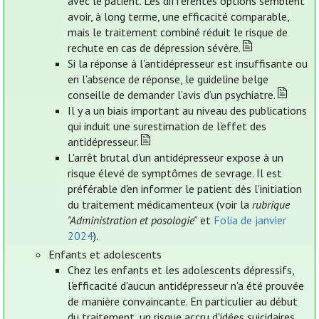
avec le patient. Les différentes options semblent
avoir, à long terme, une efficacité comparable,
mais le traitement combiné réduit le risque de
rechute en cas de dépression sévère.
Si la réponse à l'antidépresseur est insuffisante ou
en l’absence de réponse, le guideline belge
conseille de demander l’avis d’un psychiatre.
Il y a un biais important au niveau des publications
qui induit une surestimation de l’effet des
antidépresseur.
L'arrêt brutal d'un antidépresseur expose à un
risque élevé de symptômes de sevrage. Il est
préférable d'en informer le patient dès l’initiation
du traitement médicamenteux (voir la
rubrique
"Administration et posologie"
et
Folia de janvier
2024
).
Enfants et adolescents
Chez les enfants et les adolescents dépressifs,
l'efficacité d'aucun antidépresseur n'a été prouvée
de manière convaincante. En particulier au début
du traitement, un risque accru d'idées suicidaires