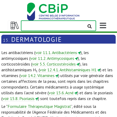
Afficher/m
la
Afficher/masquer
barre
la
DERMATOLOGIE
15.
de
table
navigation
des
Les antibactériens (
voir 11.1. Antibactériens
), les
matières
antimycosiques (
voir 11.2. Antimycosiques
), les
corticostéroïdes (
voir 5.5. Corticostéroïdes
), les
antihistaminiques H
(
voir 12.4.1. Antihistaminiques H1
) et les
1
vitamines (
voir 14.2. Vitamines
) utilisés par voie générale dans
certaines affections de la peau, sont repris dans les chapitres
correspondants. Certains médicaments à usage systémique
utilisés dans l’acné sévère (
voir 15.6. Acné
) et dans le psoriasis
(
voir 15.8. Psoriasis
) sont toutefois repris dans ce chapitre.
Le "
Formulaire Thérapeutique Magistral
”, édité sous la
responsabilité de l’Agence Fédérale des Médicaments et des