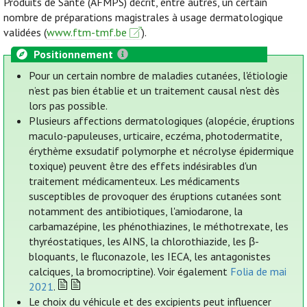
Produits de Santé (AFMPS) décrit, entre autres, un certain
nombre de préparations magistrales à usage dermatologique
validées (
www.ftm-tmf.be
).
Positionnement
Pour un certain nombre de maladies cutanées, l'étiologie
n’est pas bien établie et un traitement causal n'est dès
lors pas possible.
Plusieurs affections dermatologiques (alopécie, éruptions
maculo-papuleuses, urticaire, eczéma, photodermatite,
érythème exsudatif polymorphe et nécrolyse épidermique
toxique) peuvent être des effets indésirables d'un
traitement médicamenteux. Les médicaments
susceptibles de provoquer des éruptions cutanées sont
notamment des antibiotiques, l'amiodarone, la
carbamazépine, les phénothiazines, le méthotrexate, les
thyréostatiques, les AINS, la chlorothiazide, les β-
bloquants, le fluconazole, les IECA, les antagonistes
calciques, la bromocriptine). Voir également
Folia de mai
2021
.
Le choix du véhicule et des excipients peut influencer