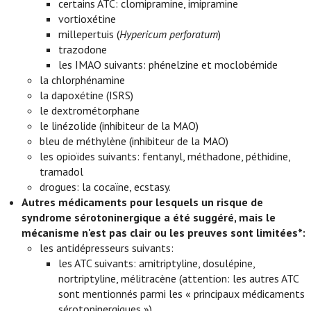
certains ATC: clomipramine, imipramine
vortioxétine
millepertuis (
Hypericum perforatum
)
trazodone
les IMAO suivants: phénelzine et moclobémide
la chlorphénamine
la dapoxétine (ISRS)
le dextrométorphane
le linézolide (inhibiteur de la MAO)
bleu de méthylène (inhibiteur de la MAO)
les opioïdes suivants: fentanyl, méthadone, péthidine,
tramadol
drogues: la cocaïne, ecstasy.
Autres médicaments pour lesquels un risque de
syndrome sérotoninergique a été suggéré, mais le
mécanisme n'est pas clair ou les preuves sont limitées*:
les antidépresseurs suivants:
les ATC suivants: amitriptyline, dosulépine,
nortriptyline, mélitracène (attention: les autres ATC
sont mentionnés parmi les « principaux médicaments
sérotoninergiques »)