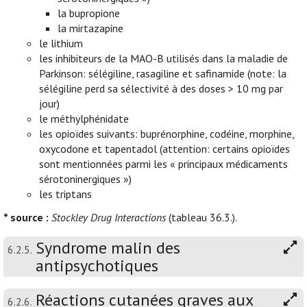
la bupropione
la mirtazapine
le lithium
les inhibiteurs de la MAO-B utilisés dans la maladie de
Parkinson: sélégiline, rasagiline et safinamide (note: la
sélégiline perd sa sélectivité à des doses > 10 mg par
jour)
le méthylphénidate
les opioïdes suivants: buprénorphine, codéine, morphine,
oxycodone et tapentadol (attention: certains opioïdes
sont mentionnées parmi les « principaux médicaments
sérotoninergiques »)
les triptans
* source :
Stockley Drug Interactions
(tableau 36.3.).
Syndrome malin des
6.2.5.
antipsychotiques
Réactions cutanées graves aux
6.2.6.