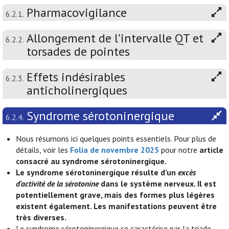
Pharmacovigilance
6.2.1.
Allongement de l’intervalle QT et
6.2.2.
torsades de pointes
Effets indésirables
6.2.3.
anticholinergiques
Syndrome sérotoninergique
6.2.4.
Nous résumons ici quelques points essentiels. Pour plus de
détails, voir les
Folia de novembre 2025
pour notre
article
consacré au syndrome sérotoninergique.
Le syndrome sérotoninergique résulte d’un
excès
d'activité de la sérotonine
dans le système nerveux. Il est
potentiellement grave, mais des formes plus légères
existent également. Les manifestations peuvent être
très diverses.
Le syndrome sérotoninergique se caractérise par la triade