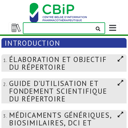
Afficher/m
la
Afficher/masquer
barre
la
INTRODUCTION
de
table
navigation
des
ÉLABORATION ET OBJECTIF
matières
1.
DU RÉPERTOIRE
GUIDE D'UTILISATION ET
2.
FONDEMENT SCIENTIFIQUE
DU RÉPERTOIRE
MÉDICAMENTS GÉNÉRIQUES,
3.
BIOSIMILAIRES, DCI ET