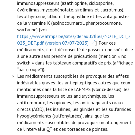
immunosuppresseurs (azathioprine, ciclosporine,
évérolimus, mycophénolate, sirolimus et tacrolimus),
lévothyroxine, lithium, théophylline et les antagonistes
de la vitamine K (acénocoumarol, phenprocoumone,
warfarine) [voir
https://www.afmps.be/sites/default/files/NOTE_DCI_2
023_DEF.pdf (version 07/07/2023)
]. Pour ces
médicaments, il est déconseillé de passer d'une spécialité
à une autre sans prendre de précautions (mention « no
switch » dans les tableaux comparatifs de prix (affichage
“par groupe”)).
Les médicaments susceptibles de provoquer des effets
indésirables graves: les antiépileptiques autres que ceux
mentionnés dans la liste de l'AFMPS (voir ci-dessus), les
immunosuppresseurs et les antiarythmiques, les
antitumoraux, les opioïdes, les anticoagulants oraux
directs (AOD), les insulines, les glinides et les sulfamidés
hypoglycémiants (sulfonylurées), ainsi que les
médicaments susceptibles de provoquer un allongement
de l’intervalle QT et des torsades de pointes.