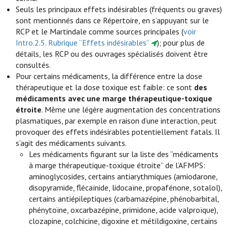
Seuls les principaux effets indésirables (fréquents ou graves)
sont mentionnés dans ce Répertoire, en s’appuyant sur le
RCP et le Martindale comme sources principales (
voir
Intro.2.5. Rubrique “Effets indésirables”
); pour plus de
détails, les RCP ou des ouvrages spécialisés doivent être
consultés.
Pour certains médicaments, la différence entre la dose
thérapeutique et la dose toxique est faible: ce sont
des
médicaments avec une marge thérapeutique-toxique
étroite
. Même une légère augmentation des concentrations
plasmatiques, par exemple en raison d’une interaction, peut
provoquer des effets indésirables potentiellement fatals. Il
s’agit des médicaments suivants.
Les médicaments figurant sur la liste des “médicaments
à marge thérapeutique-toxique étroite” de l’AFMPS:
aminoglycosides, certains antiarythmiques (amiodarone,
disopyramide, flécaïnide, lidocaïne, propafénone, sotalol),
certains antiépileptiques (carbamazépine, phénobarbital,
phénytoïne, oxcarbazépine, primidone, acide valproïque),
clozapine, colchicine, digoxine et métildigoxine, certains