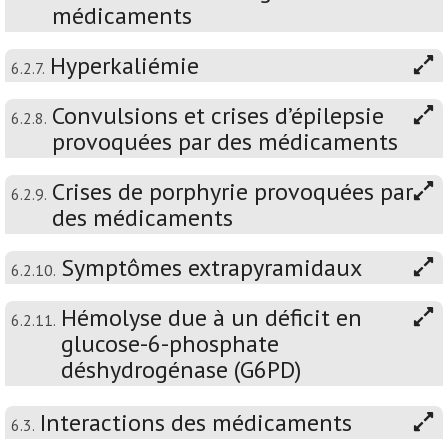
médicaments
Hyperkaliémie
6.2.7.
Convulsions et crises d’épilepsie
6.2.8.
provoquées par des médicaments
Crises de porphyrie provoquées par
6.2.9.
des médicaments
Symptômes extrapyramidaux
6.2.10.
Hémolyse due à un déficit en
6.2.11.
glucose-6-phosphate
déshydrogénase (G6PD)
Interactions des médicaments
6.3.