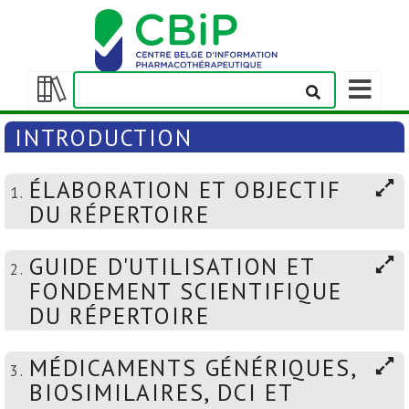
Afficher/m
la
Afficher/masquer
barre
la
INTRODUCTION
de
table
navigation
des
ÉLABORATION ET OBJECTIF
matières
1.
DU RÉPERTOIRE
GUIDE D'UTILISATION ET
2.
FONDEMENT SCIENTIFIQUE
DU RÉPERTOIRE
MÉDICAMENTS GÉNÉRIQUES,
3.
BIOSIMILAIRES, DCI ET