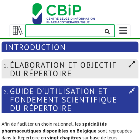
Afficher/m
la
Afficher/masquer
barre
la
INTRODUCTION
de
table
navigation
des
ÉLABORATION ET OBJECTIF
matières
1.
DU RÉPERTOIRE
GUIDE D'UTILISATION ET
2.
FONDEMENT SCIENTIFIQUE
DU RÉPERTOIRE
Afin de faciliter un choix rationnel, les
spécialités
pharmaceutiques disponibles en Belgique
sont regroupées
dans le Répertoire en
vingt chapitres
sur base de leurs