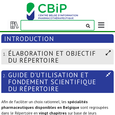
Afficher/m
la
Afficher/masquer
barre
la
INTRODUCTION
de
table
navigation
des
ÉLABORATION ET OBJECTIF
matières
1.
DU RÉPERTOIRE
GUIDE D'UTILISATION ET
2.
FONDEMENT SCIENTIFIQUE
DU RÉPERTOIRE
Afin de faciliter un choix rationnel, les
spécialités
pharmaceutiques disponibles en Belgique
sont regroupées
dans le Répertoire en
vingt chapitres
sur base de leurs