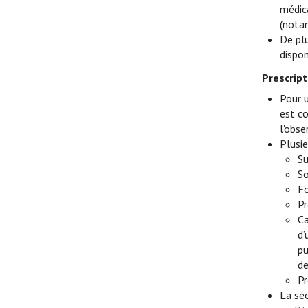
médic
(nota
De plu
dispo
Prescript
Pour 
est c
l'obse
Plusi
Su
So
Fo
Pr
Ca
d’
pu
de
Pr
La séc