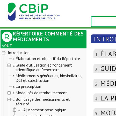
RÉPERTOIRE COMMENTÉ DES
INTRO
MÉDICAMENTS
AOÛT
ÉLAB
Introduction
1.
Élaboration et objectif du Répertoire
1.
Guide d'utilisation et fondement
2.
GUID
2.
scientifique du Répertoire
Médicaments génériques, biosimilaires,
3.
DCI et substitution
MÉDI
3.
La prescription
4.
Modalités de remboursement
5.
LA P
4.
Bon usage des médicaments et
6.
sécurité
Ajustement posologique
6.1.
MOD
5.