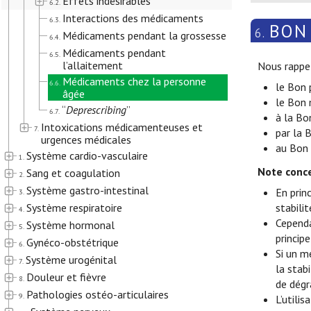
Effets indésirables
6.2.
Interactions des médicaments
6.3.
BON
6.
Médicaments pendant la grossesse
6.4.
Médicaments pendant
6.5.
l’allaitement
Nous rappel
Médicaments chez la personne
6.6.
le Bon 
âgée
le Bon
“
Deprescribing
”
6.7.
à la Bo
Intoxications médicamenteuses et
7.
par la 
urgences médicales
au Bon 
Système cardio-vasculaire
1.
Note conc
Sang et coagulation
2.
Système gastro-intestinal
En prin
3.
Système respiratoire
stabili
4.
Cependa
Système hormonal
5.
principe
Gynéco-obstétrique
6.
Si un m
Système urogénital
7.
la stab
Douleur et fièvre
8.
de dégr
Pathologies ostéo-articulaires
9.
L’utili