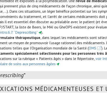
morbidité et exposées à la polymédication. Une
revue de médicati
ui prennent plus de cinq médicaments de façon chronique, ainsi qu’
e, …). Dans ces situations, un léger bénéfice potentiel sur les symp
convénients du traitement, et l'arrêt de certains médicaments doit 
ais il est essentiel d’en discuter au préalable avec le patient (et é
/START, la liste de Beers, le MAI ou GheOPS existent pour évalue
Intro.6.7. “Deprescribing”
).
rmulaire thérapeutique
, dans lequel les médicaments sont sélect
ment un moyen de promouvoir l’usage rationnel des médicaments. L’
sations telles que l’Organisation mondiale de la Santé (
OMS
). 
aments spécialement sélectionnés pour les personnes très 
ications sur la rubrique « Patients âgés » dans le Répertoire,
voir In
laire de soins aux personnes âgées
rescribing
”
XICATIONS MÉDICAMENTEUSES ET 