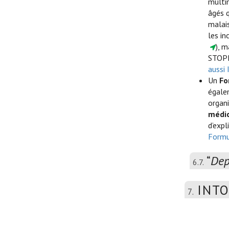
multi
âgés q
malais
les in
), m
STOPP
aussi 
Un
Fo
égale
organi
médic
d’expl
Formu
“
Dep
6.7.
INTO
7.