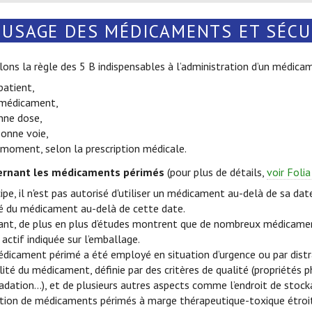
 USAGE DES MÉDICAMENTS ET SÉCU
ons la règle des 5 B indispensables à l’administration d’un médica
patient,
 médicament,
nne dose,
Bonne voie,
moment, selon la prescription médicale.
ernant les médicaments périmés
(pour plus de détails,
voir Foli
cipe, il n'est pas autorisé d'utiliser un médicament au-delà de sa d
té du médicament au-delà de cette date.
nt, de plus en plus d’études montrent que de nombreux médicame
 actif indiquée sur l’emballage.
édicament périmé a été employé en situation d’urgence ou par distra
ilité du médicament, définie par des critères de qualité (propriétés
adation…), et de plusieurs autres aspects comme l’endroit de stoc
sation de médicaments périmés à marge thérapeutique-toxique étroit