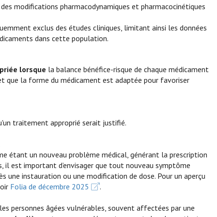
 à des modifications pharmacodynamiques et pharmacocinétiques
uemment exclus des études cliniques, limitant ainsi les données
édicaments dans cette population.
priée lorsque
la balance bénéfice-risque de chaque médicament
 et que la forme du médicament est adaptée pour favoriser
'un traitement approprié serait justifié.
.
me étant un nouveau problème médical, générant la prescription
, il est important d’envisager que tout nouveau symptôme
ès une instauration ou une modification de dose. Pour un aperçu
voir
Folia de décembre 2025
.
r les personnes âgées vulnérables, souvent affectées par une