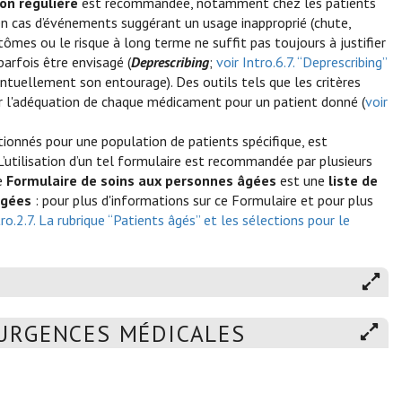
on régulière
est recommandée, notamment chez les patients
en cas d’événements suggérant un usage inapproprié (chute,
tômes ou le risque à long terme ne suffit pas toujours à justifier
parfois être envisagé (
Deprescribing
;
voir Intro.6.7. “Deprescribing”
ventuellement son entourage). Des outils tels que les critères
r l'adéquation de chaque médicament pour un patient donné (
voir
ionnés pour une population de patients spécifique, est
utilisation d’un tel formulaire est recommandée par plusieurs
Le
Formulaire de soins aux personnes âgées
est une
liste de
âgées
: pour plus d'informations sur ce Formulaire et pour plus
tro.2.7. La rubrique “Patients âgés” et les sélections pour le
URGENCES MÉDICALES