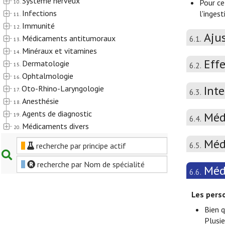
Système nerveux
Pour ce
10.
Infections
l'inges
11.
Immunité
12.
Aju
Médicaments antitumoraux
6.1.
13.
Minéraux et vitamines
14.
Effe
Dermatologie
6.2.
15.
Ophtalmologie
16.
Int
Oto-Rhino-Laryngologie
17.
6.3.
Anesthésie
18.
Agents de diagnostic
Méd
19.
6.4.
Médicaments divers
20.
Méd
6.5.
recherche par principe actif
recherche par Nom de spécialité
Méd
6.6.
Les pers
Bien 
Plusie