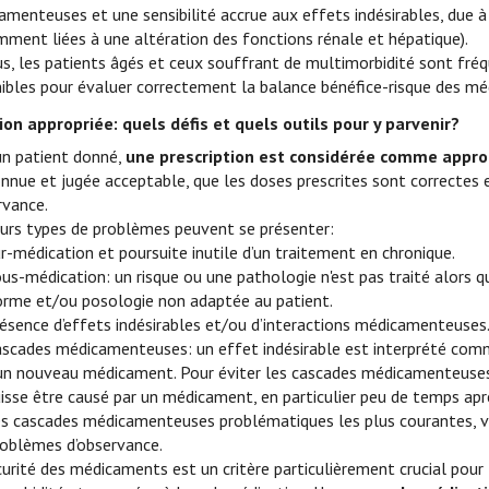
amenteuses et une sensibilité accrue aux effets indésirables, due
mment liées à une altération des fonctions rénale et hépatique).
s, les patients âgés et ceux souffrant de multimorbidité sont fréq
nibles pour évaluer correctement la balance bénéfice-risque des m
ion appropriée: quels défis et quels outils pour y parvenir?
un patient donné,
une prescription est considérée comme appro
onnue et jugée acceptable, que les doses prescrites sont correctes
rvance.
eurs types de problèmes peuvent se présenter:
r-médication et poursuite inutile d’un traitement en chronique.
us-médication: un risque ou une pathologie n'est pas traité alors qu
rme et/ou posologie non adaptée au patient.
ésence d’effets indésirables et/ou d’interactions médicamenteuses
scades médicamenteuses: un effet indésirable est interprété com
un nouveau médicament. Pour éviter les cascades médicamenteuses
isse être causé par un médicament, en particulier peu de temps apr
s cascades médicamenteuses problématiques les plus courantes, 
oblèmes d’observance.
urité des médicaments est un critère particulièrement crucial pou