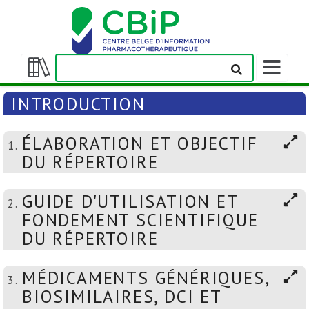
Afficher/m
la
Afficher/masquer
barre
la
INTRODUCTION
de
table
navigation
des
ÉLABORATION ET OBJECTIF
matières
1.
DU RÉPERTOIRE
GUIDE D'UTILISATION ET
2.
FONDEMENT SCIENTIFIQUE
DU RÉPERTOIRE
MÉDICAMENTS GÉNÉRIQUES,
3.
BIOSIMILAIRES, DCI ET