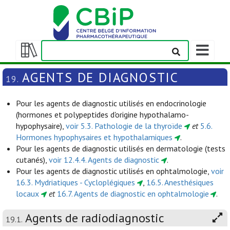
Afficher/m
la
Afficher/masquer
barre
la
AGENTS DE DIAGNOSTIC
19.
de
table
navigation
des
Pour les agents de diagnostic utilisés en endocrinologie
matières
(hormones et polypeptides d'origine hypothalamo-
hypophysaire),
voir 5.3. Pathologie de la thyroïde
et
5.6.
Hormones hypophysaires et hypothalamiques
.
Pour les agents de diagnostic utilisés en dermatologie (tests
cutanés),
voir 12.4.4. Agents de diagnostic
.
Pour les agents de diagnostic utilisés en ophtalmologie,
voir
16.3. Mydriatiques - Cycloplégiques
,
16.5. Anesthésiques
locaux
et
16.7. Agents de diagnostic en ophtalmologie
.
Agents de radiodiagnostic
19.1.