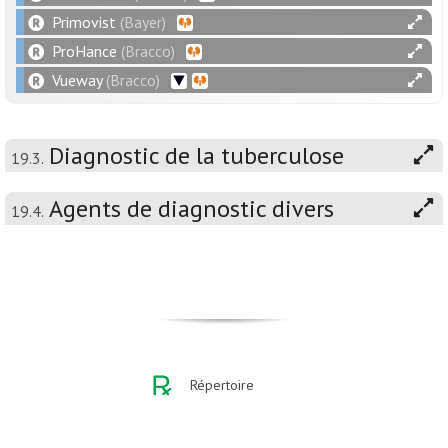
Primovist
(Bayer)
ProHance
(Bracco)
Vueway
(Bracco)
Diagnostic de la tuberculose
19.3.
Agents de diagnostic divers
19.4.
Répertoire