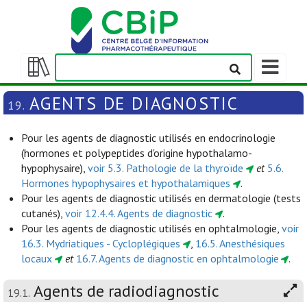
Afficher/m
la
Afficher/masquer
barre
la
AGENTS DE DIAGNOSTIC
19.
de
table
navigation
des
Pour les agents de diagnostic utilisés en endocrinologie
matières
(hormones et polypeptides d'origine hypothalamo-
hypophysaire),
voir 5.3. Pathologie de la thyroïde
et
5.6.
Hormones hypophysaires et hypothalamiques
.
Pour les agents de diagnostic utilisés en dermatologie (tests
cutanés),
voir 12.4.4. Agents de diagnostic
.
Pour les agents de diagnostic utilisés en ophtalmologie,
voir
16.3. Mydriatiques - Cycloplégiques
,
16.5. Anesthésiques
locaux
et
16.7. Agents de diagnostic en ophtalmologie
.
Agents de radiodiagnostic
19.1.