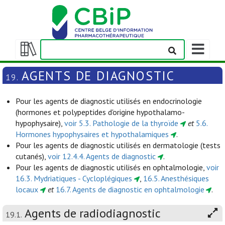
Afficher/m
la
Afficher/masquer
barre
la
AGENTS DE DIAGNOSTIC
19.
de
table
navigation
des
Pour les agents de diagnostic utilisés en endocrinologie
matières
(hormones et polypeptides d'origine hypothalamo-
hypophysaire),
voir 5.3. Pathologie de la thyroïde
et
5.6.
Hormones hypophysaires et hypothalamiques
.
Pour les agents de diagnostic utilisés en dermatologie (tests
cutanés),
voir 12.4.4. Agents de diagnostic
.
Pour les agents de diagnostic utilisés en ophtalmologie,
voir
16.3. Mydriatiques - Cycloplégiques
,
16.5. Anesthésiques
locaux
et
16.7. Agents de diagnostic en ophtalmologie
.
Agents de radiodiagnostic
19.1.