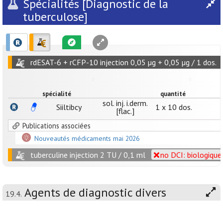
Spécialités [Diagnostic de la
tuberculose]
rdESAT-6 + rCFP-10 injection 0,05 µg + 0,05 µg / 1 dos.
spécialité
quantité
sol. inj. i.derm.
Siiltibcy
1 x 10 dos.
[flac.]
Publications associées
Nouveautés médicaments mai 2026
tuberculine injection 2 TU / 0,1 ml
no DCI: biologique
Agents de diagnostic divers
19.4.