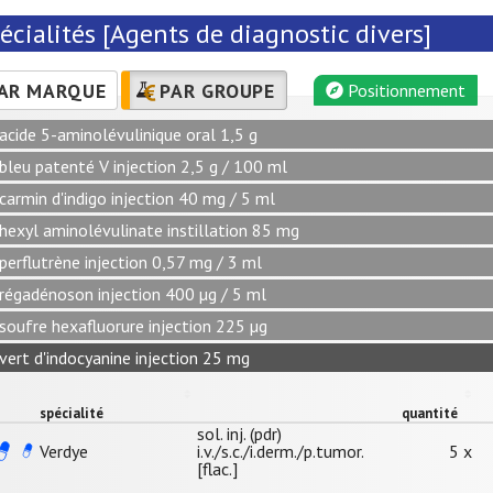
écialités [Agents de diagnostic divers]
AR MARQUE
PAR GROUPE
Positionnement
acide 5-aminolévulinique oral 1,5 g
bleu patenté V injection 2,5 g / 100 ml
carmin d'indigo injection 40 mg / 5 ml
hexyl aminolévulinate instillation 85 mg
perflutrène injection 0,57 mg / 3 ml
régadénoson injection 400 µg / 5 ml
soufre hexafluorure injection 225 µg
vert d'indocyanine injection 25 mg
spécialité
quantité
sol. inj. (pdr)
Verdye
i.v./s.c./i.derm./p.tumor.
5 x
[flac.]