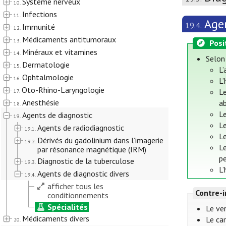
Système nerveux
10.
Infections
11.
Agen
19.4.
Immunité
12.
Médicaments antitumoraux
13.
Posi
Minéraux et vitamines
14.
Selon
Dermatologie
15.
L’
Ophtalmologie
16.
L’
Oto-Rhino-Laryngologie
Le
17.
Anesthésie
a
18.
Le
Agents de diagnostic
19.
Le
Agents de radiodiagnostic
19.1.
Le
Dérivés du gadolinium dans l’imagerie
19.2.
L
par résonance magnétique (IRM)
pe
Diagnostic de la tuberculose
19.3.
L’
Agents de diagnostic divers
19.4.
afficher tous les
Contre-i
conditionnements
Spécialités
Le ver
Médicaments divers
Le ca
20.