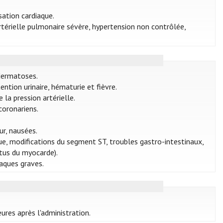
ation cardiaque.
rtérielle pulmonaire sévère, hypertension non contrôlée,
odermatoses.
ntion urinaire, hématurie et fièvre.
 la pression artérielle.
coronariens.
ur, nausées.
e, modifications du segment ST, troubles gastro-intestinaux,
ctus du myocarde).
iaques graves.
ures après l'administration.