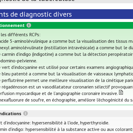
ts de diagnostic divers
tionnement
 les différents RCPs:
acide 5-aminolévulinique a comme but la visualisation des tissus mal
hexyl aminolévulinate (instillation intravésicale) a comme but le d
 carmin d’indigo (indigotine) a comme but la détection peropératoir
bdomino-pelvienne.
 vert d’indocyanine est utilisé pour certains examens angiographiqu
 bleu patenté a comme but la visualisation de vaisseaux lymphatiqu
 perflutrène permet une meilleure visualisation de la cinétique par
e régadénoson est un vasodilatateur coronarien sélectif provoquant
rfusion myocardique et de l’angiographie coronaire invasive.
hexafluorure de soufre, en échographie, améliore l’échogénicité du sa
ndications
t d’indocyanine: hypersensibilité à l'iode, hyperthyroïdie.
rmin d’indigo: hypersensibilité à la substance active ou aux colora