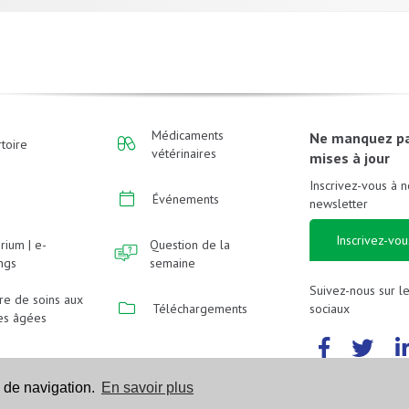
Médicaments
Ne manquez p
toire
vétérinaires
mises à jour
Inscrivez-vous à n
Événements
newsletter
Inscrivez-vou
rium | e-
Question de la
ings
semaine
Suivez-nous sur l
re de soins aux
sociaux
Téléchargements
es âgées
 de navigation.
En savoir plus