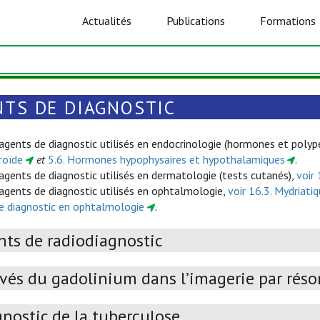
Actualités
Publications
Formations
NTS DE DIAGNOSTIC
 agents de diagnostic utilisés en endocrinologie (hormones et poly
roïde
et
5.6. Hormones hypophysaires et hypothalamiques
.
agents de diagnostic utilisés en dermatologie (tests cutanés),
voir 
 agents de diagnostic utilisés en ophtalmologie,
voir 16.3. Mydriati
e diagnostic en ophtalmologie
.
nts de radiodiagnostic
ivés du gadolinium dans l’imagerie par rés
nostic de la tuberculose