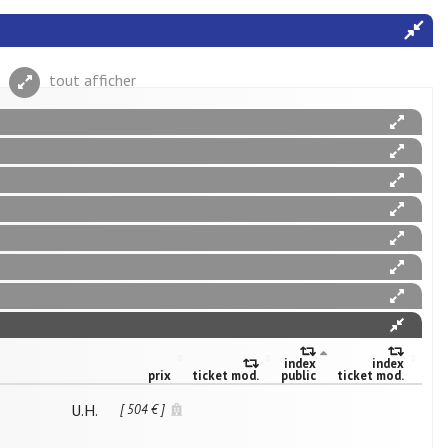
tout afficher
index
index
prix
ticket mod.
public
ticket mod.
U.H.
[ 504 € ]