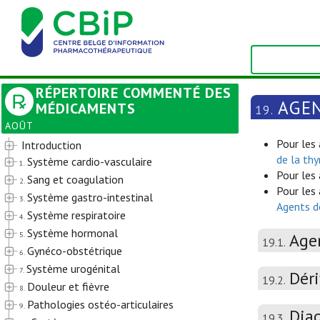
RÉPERTOIRE COMMENTÉ DES
AGE
MÉDICAMENTS
19.
AOÛT
Pour les
Introduction
de la thy
Système cardio-vasculaire
1.
Pour les 
Sang et coagulation
2.
Pour les
Système gastro-intestinal
3.
Agents d
Système respiratoire
4.
Système hormonal
5.
Age
19.1.
Gynéco-obstétrique
6.
Système urogénital
7.
Dér
19.2.
Douleur et fièvre
8.
Pathologies ostéo-articulaires
9.
Diag
19.3.