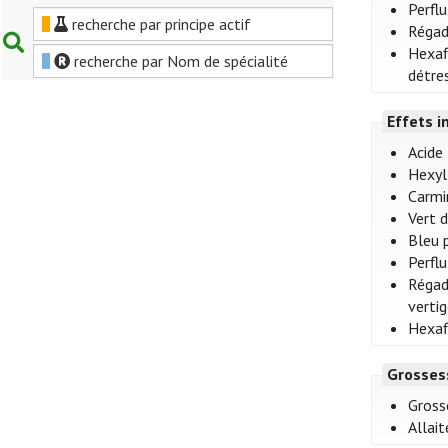
Perflu
recherche par principe actif
Régad
Hexaf
recherche par Nom de spécialité
détres
Effets i
Acide
Hexyl 
Carmin
Vert 
Bleu 
Perflu
Régad
verti
Hexafl
Grosses
Gross
Allai