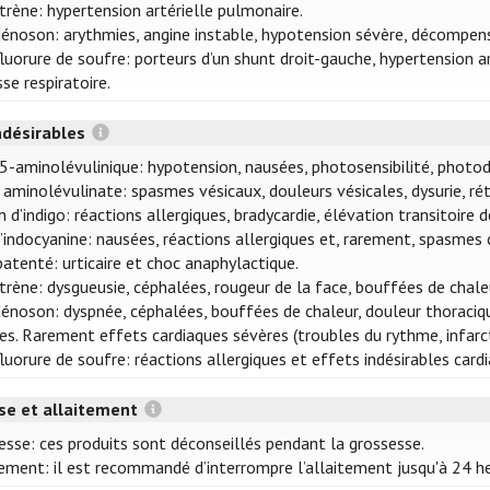
trène: hypertension artérielle pulmonaire.
énoson: arythmies, angine instable, hypotension sévère, décompens
luorure de soufre: porteurs d’un shunt droit-gauche, hypertension a
se respiratoire.
ndésirables
 5-aminolévulinique: hypotension, nausées, photosensibilité, phot
aminolévulinate: spasmes vésicaux, douleurs vésicales, dysurie, réte
 d’indigo: réactions allergiques, bradycardie, élévation transitoire de
d’indocyanine: nausées, réactions allergiques et, rarement, spasmes 
patenté: urticaire et choc anaphylactique.
trène: dysgueusie, céphalées, rougeur de la face, bouffées de chale
énoson: dyspnée, céphalées, bouffées de chaleur, douleur thoraciqu
ges. Rarement effets cardiaques sévères (troubles du rythme, infar
uorure de soufre: réactions allergiques et effets indésirables card
se et allaitement
esse: ces produits sont déconseillés pendant la grossesse.
tement: il est recommandé d’interrompre l’allaitement jusqu'à 24 he