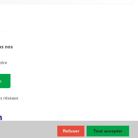
as nos
otre
s
es réseaux
Refuser
Tout accepter