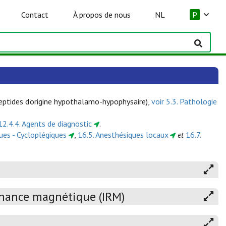
Contact
À propos de nous
NL
P
peptides d'origine hypothalamo-hypophysaire),
voir 5.3. Pathologie
12.4.4. Agents de diagnostic
.
ques - Cycloplégiques
,
16.5. Anesthésiques locaux
et
16.7.
onance magnétique (IRM)