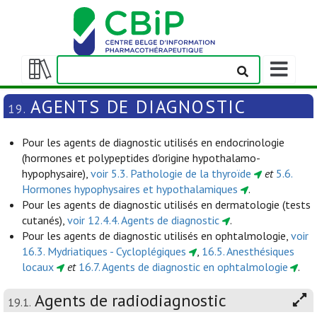
Afficher/m
la
Afficher/masquer
barre
la
AGENTS DE DIAGNOSTIC
19.
de
table
navigation
des
Pour les agents de diagnostic utilisés en endocrinologie
matières
(hormones et polypeptides d'origine hypothalamo-
hypophysaire),
voir 5.3. Pathologie de la thyroïde
et
5.6.
Hormones hypophysaires et hypothalamiques
.
Pour les agents de diagnostic utilisés en dermatologie (tests
cutanés),
voir 12.4.4. Agents de diagnostic
.
Pour les agents de diagnostic utilisés en ophtalmologie,
voir
16.3. Mydriatiques - Cycloplégiques
,
16.5. Anesthésiques
locaux
et
16.7. Agents de diagnostic en ophtalmologie
.
Agents de radiodiagnostic
19.1.