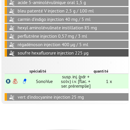
acide 5-aminolévulinique oral 1,5 g
bleu patenté V injection 2,5 g / 100 ml
carmin d'indigo injection 40 mg / 5 ml
hexyl aminolévulinate instillation 85 mg
perflutrène injection 0,57 mg / 3 ml
régadénoson injection 400 µg / 5 ml
soufre hexafluorure injection 225 µg
spécialité
quantité
susp. inj. (pdr +
SonoVue
solv.) i.v. [flac. +
1 x
ser. préremplie]
vert d'indocyanine injection 25 mg