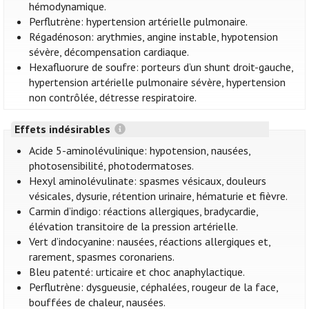
hémodynamique.
Perflutrène: hypertension artérielle pulmonaire.
Régadénoson: arythmies, angine instable, hypotension
sévère, décompensation cardiaque.
Hexafluorure de soufre: porteurs d’un shunt droit-gauche,
hypertension artérielle pulmonaire sévère, hypertension
non contrôlée, détresse respiratoire.
Effets indésirables
Acide 5-aminolévulinique: hypotension, nausées,
photosensibilité, photodermatoses.
Hexyl aminolévulinate: spasmes vésicaux, douleurs
vésicales, dysurie, rétention urinaire, hématurie et fièvre.
Carmin d’indigo: réactions allergiques, bradycardie,
élévation transitoire de la pression artérielle.
Vert d’indocyanine: nausées, réactions allergiques et,
rarement, spasmes coronariens.
Bleu patenté: urticaire et choc anaphylactique.
Perflutrène: dysgueusie, céphalées, rougeur de la face,
bouffées de chaleur, nausées.