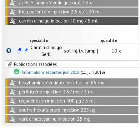
acide 5-aminolévulinique oral 1,5 g
bleu patenté V injection 2,5 g / 100 ml
carmin d'indigo injection 40 mg / 5 ml
spécialité
quantité
Carmin d'indigo
sol. inj. i.v. [amp.]
10 x
Serb
Publications associées
Informations récentes juin 2018
(11 juin 2018)
hexyl aminolévulinate instillation 85 mg
perflutrène injection 0,57 mg / 3 ml
régadénoson injection 400 µg / 5 ml
soufre hexafluorure injection 225 µg
vert d'indocyanine injection 25 mg