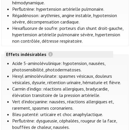
hémodynamique.
Perflutrène: hypertension artérielle pulmonaire.
Régadénoson: arythmies, angine instable, hypotension
sévère, décompensation cardiaque.
Hexafluorure de soufre: porteurs d’un shunt droit-gauche,
hypertension artérielle pulmonaire sévère, hypertension
non contrôlée, détresse respiratoire.
Effets indésirables
Acide 5-aminolévulinique: hypotension, nausées,
photosensibilité, photodermatoses.
Hexyl aminolévulinate: spasmes vésicaux, douleurs
vésicales, dysurie, rétention urinaire, hématurie et fièvre.
Carmin d’indigo: réactions allergiques, bradycardie,
élévation transitoire de la pression artérielle.
Vert d’indocyanine: nausées, réactions allergiques et,
rarement, spasmes coronariens.
Bleu patenté: urticaire et choc anaphylactique.
Perflutrène: dysgueusie, céphalées, rougeur de la face,
bouffées de chaleur, nausées.