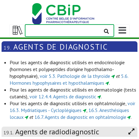
Afficher/m
la
Afficher/masquer
barre
la
AGENTS DE DIAGNOSTIC
19.
de
table
navigation
des
Pour les agents de diagnostic utilisés en endocrinologie
matières
(hormones et polypeptides d'origine hypothalamo-
hypophysaire),
voir 5.3. Pathologie de la thyroïde
et
5.6.
Hormones hypophysaires et hypothalamiques
.
Pour les agents de diagnostic utilisés en dermatologie (tests
cutanés),
voir 12.4.4. Agents de diagnostic
.
Pour les agents de diagnostic utilisés en ophtalmologie,
voir
16.3. Mydriatiques - Cycloplégiques
,
16.5. Anesthésiques
locaux
et
16.7. Agents de diagnostic en ophtalmologie
.
Agents de radiodiagnostic
19.1.