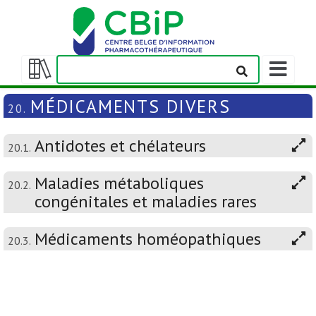
Afficher/m
la
Afficher/masquer
barre
la
MÉDICAMENTS DIVERS
20.
de
table
navigation
des
Antidotes et chélateurs
matières
20.1.
Maladies métaboliques
20.2.
congénitales et maladies rares
Médicaments homéopathiques
20.3.