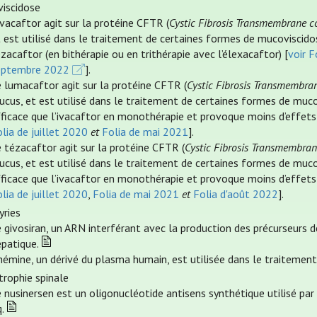
iscidose
ivacaftor agit sur la protéine CFTR (
Cystic Fibrosis Transmembrane 
 est utilisé dans le traitement de certaines formes de mucoviscidos
zacaftor (en bithérapie ou en trithérapie avec l’élexacaftor) [
voir F
eptembre 2022
].
 lumacaftor agit sur la protéine CFTR (
Cystic Fibrosis Transmembra
cus, et est utilisé dans le traitement de certaines formes de muco
ficace que l’ivacaftor en monothérapie et provoque moins d’effets 
lia de juillet 2020
et
Folia de mai 2021
].
 tézacaftor agit sur la protéine CFTR (
Cystic Fibrosis Transmembra
cus, et est utilisé dans le traitement de certaines formes de muco
ficace que l’ivacaftor en monothérapie et provoque moins d’effets 
lia de juillet 2020
,
Folia de mai 2021
et
Folia d'août 2022
].
yries
 givosiran, un ARN interférant avec la production des précurseurs de
épatique.
hémine, un dérivé du plasma humain, est utilisée dans le traitement
rophie spinale
 nusinersen est un oligonucléotide antisens synthétique utilisé par
.