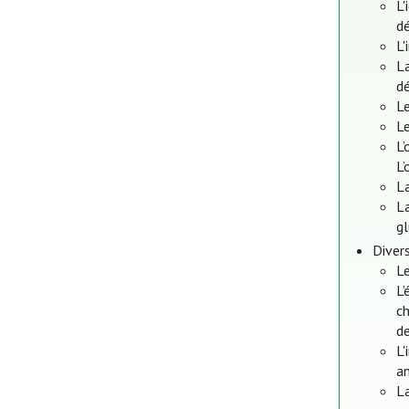
L'
dé
L'
La
dé
Le
Le
L’
L’
La
La
gl
Diver
Le
L’
ch
de
L'
an
L