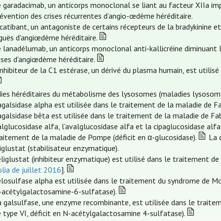
 garadacimab, un anticorps monoclonal se liant au facteur XIIa impl
évention des crises récurrentes d’angio-œdème héréditaire.
icatibant, un antagoniste de certains récepteurs de la bradykinine et
iguës d'angiœdème héréditaire.
 lanadélumab, un anticorps monoclonal anti-kallicréine diminuant la
ises d'angiœdème héréditaire.
inhibiteur de la C1 estérase, un dérivé du plasma humain, est utilis
ies héréditaires du métabolisme des lysosomes (maladies lysosom
agalsidase alpha est utilisée dans le traitement de la maladie de Fa
agalsidase bêta est utilisée dans le traitement de la maladie de Fab
alglucosidase alfa, l’avalglucosidase alfa et la cipaglucosidase al
aitement de la maladie de Pompe (déficit en α-glucosidase).
La c
glustat (stabilisateur enzymatique).
éliglustat (inhibiteur enzymatique) est utilisé dans le traitement d
lia de juillet 2016
].
élosulfase alpha est utilisée dans le traitement du syndrome de Mor
-acétylgalactosamine-6-sulfatase).
a galsulfase, une enzyme recombinante, est utilisée dans le trai
 type VI, déficit en N-acétylgalactosamine 4-sulfatase).