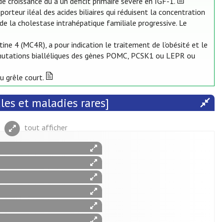
de croissance dû à un déficit primaire sévère en IGF-1.
porteur iléal des acides biliaires qui réduisent la concentration
t de la cholestase intrahépatique familiale progressive. Le
ne 4 (MC4R), a pour indication le traitement de l’obésité et le
 mutations bialléliques des gènes POMC, PCSK1 ou LEPR ou
u grêle court.
es et maladies rares]
tout afficher