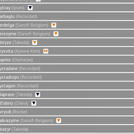
ylvay
(Ipsen)
arbaglu
(Recordati)
erdelga
(Sanofi Belgium)
erezyme
(Sanofi Belgium)
inryze
(Takeda)
rysvita
(Kyowa Kirin)
uprior
(Orphalan)
ystadane
(Recordati)
ystadrops
(Recordati)
ystagon
(Recordati)
laprase
(Takeda)
lfabrio
(Chiesi)
vrysdi
(Roche)
abrazyme
(Sanofi Belgium)
irazyr
(Takeda)