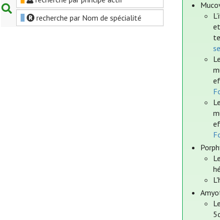
Mucov
L’
recherche par Nom de spécialité
et
te
s
Le
mu
ef
Fo
Le
mu
ef
Fo
Porph
Le
h
L'
Amyot
Le
5q