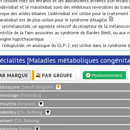
t utilisée chez les enfants et les adolescents atteints d’un retard 
odévixibat et le maralixibat sont des inhibiteurs réversibles du trans
rique des acides biliaires. L’odévixibat est utilisé pour le traitemen
ralixibat est de plus utilisé pour le syndrome d’Alagille.
 setmélanotide, un agoniste sélectif du récepteur de la mélanocorti
ontrôle de la faim associées au syndrome de Bardet-Biedl, ou aux
origine hypothalamique.
 téduglutide, un analogue du GLP-2, est utilisé dans le syndrome d
écialités [Maladies métaboliques congénital
AR MARQUE
PAR GROUPE
Positionnement
ldurazyme
(Sanofi Belgium)
mmonaps
(Immedica)
mvuttra
(Alnylam)
ndembry
(CSL Behring)
erinert
(CSL Behring)
eyonttra
(Bayer)