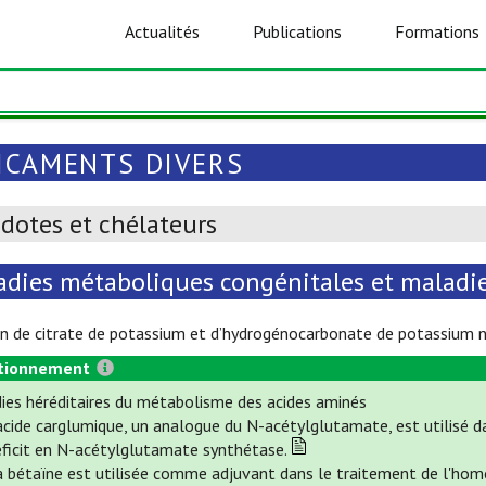
Actualités
Publications
Formations
ICAMENTS DIVERS
dotes et chélateurs
adies métaboliques congénitales et maladie
on de citrate de potassium et d’hydrogénocarbonate de potassium n
tionnement
ies héréditaires du métabolisme des acides aminés
'acide carglumique, un analogue du N-acétylglutamate, est utilisé 
éficit en N-acétylglutamate synthétase.
 bétaïne est utilisée comme adjuvant dans le traitement de l'homoc