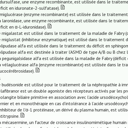
idursulfase, une enzyme recombinante, est utilisée dans le traitem
ficit en iduronate-2-sulfatase).
imiglucérase (enzyme recombinante) est utilisée dans le traitement
 laronidase, une enzyme recombinante, est utilisée dans le traite
ficit en α-L-iduronidase).
 migalastat est utilisé dans le traitement de la maladie de Fabry (d
 miglustat (inhibiteur enzymatique) est utilisé dans le traitement 
olipudase alfa est utilisée dans le traitement du déficit en sphingo
olipudase alfa est destinée à traiter l’ASMD de type A/B ou B chez l
 pegunigalsidase alfa est utilisée dans la maladie de Fabry (déficit
 vélaglucérase alfa (enzyme recombinante) est utilisée dans le tra
ucocérébrosidase).
s
 budésonide est utilisé pour le traitement de la néphropathie à im
élafibranor est un double agoniste des récepteurs activés par les p
olangite biliaire primitive en association avec l’acide ursodéoxych
rnier et en monothérapie en cas d’intolérance à l’acide ursodéoxych
inhibiteur de l'α-1 protéinase, un dérivé du plasma humain, est uti
titrypsine.
a mécasermine, un facteur de croissance insulinomimétique humain 