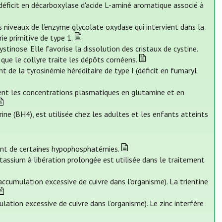
déficit en décarboxylase d'acide L-aminé aromatique associé à
es niveaux de l’enzyme glycolate oxydase qui intervient dans la
ie primitive de type 1.
tinose. Elle favorise la dissolution des cristaux de cystine.
que le collyre traite les dépôts cornéens.
nt de la tyrosinémie héréditaire de type I (déficit en fumaryl
sent les concentrations plasmatiques en glutamine et en
ne (BH4), est utilisée chez les adultes et les enfants atteints
ent de certaines hypophosphatémies.
assium à libération prolongée est utilisée dans le traitement
accumulation excessive de cuivre dans l’organisme). La trientine
lation excessive de cuivre dans l’organisme). Le zinc interfère