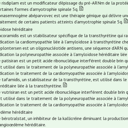
 risdiplam est un modificateur d’épissage du pré-ARNm de la proté
ertaines formes d’amyotrophie spinale 5q.
’onasemnogène abéparvovec est une thérapie génique qui délivre un
aitement de certains patients atteints d’amyotrophie spinale 5q.
ïdose héréditaire
acoramidis est un stabilisateur spécifique de la transthyrétine qui 
dication la cardiomyopathie liée à l’amyloïdose à transthyrétine che
éplontersen est un oligonucléotide antisens, une séquence d’ARN qu
dication la polyneuropathie associée à l’amyloïdose héréditaire liée 
 patisiran est un petit acide ribonucléique interférent double brin q
t utilisé dans le traitement de la polyneuropathie associée à l'amyl
dication le traitement de la cardiomyopathie associée à l’amyloïdos
 tafamidis, un stabilisateur de la transthyrétine, est utilisé dans 
réditaire liée à la transthyrétine.
 vutrisiran est un petit acide ribonucléique interférent double brin 
t utilisé dans le traitement de la polyneuropathie associée à l'amyl
dication le traitement de la cardiomyopathie associée à l’amyloïdos
dème héréditaire
 bérotralstat, un inhibiteur de la kallicréine diminuant la production
’angioœdème héréditaire.