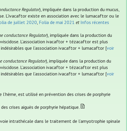
conductance Regulator
), impliquée dans la production du mucus,
e. L’ivacaftor existe en association avec le lumacaftor ou le
olia de juillet 2020
,
Folia de mai 2021
et
Infos récentes
ne conductance Regulator
), impliquée dans la production du
viscidose. L’association ivacaftor + tézacaftor est plus
indésirables que l’association ivacaftor + lumacaftor [
voir
ne conductance Regulator
), impliquée dans la production du
viscidose. L’association ivacaftor + tézacaftor est plus
indésirables que l’association ivacaftor + lumacaftor [
voir
 l’hème, est utilisé en prévention des crises de porphyrie
 des crises aiguës de porphyrie hépatique.
 voie intrathécale dans le traitement de l’amyotrophie spinale