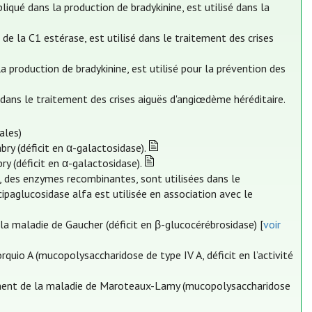
iqué dans la production de bradykinine, est utilisé dans la
 de la C1 estérase, est utilisé dans le traitement des crises
 production de bradykinine, est utilisé pour la prévention des
é dans le traitement des crises aiguës d'angiœdème héréditaire.
ales)
bry (déficit en α-galactosidase).
ry (déficit en α-galactosidase).
fa, des enzymes recombinantes, sont utilisées dans le
ipaglucosidase alfa est utilisée en association avec le
e la maladie de Gaucher (déficit en β-glucocérébrosidase) [
voir
quio A (mucopolysaccharidose de type IV A, déficit en l’activité
tement de la maladie de Maroteaux-Lamy (mucopolysaccharidose