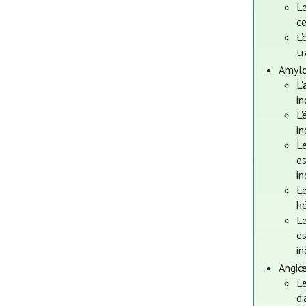
Le
c
L
tr
Amylo
L’
in
L’
in
Le
es
in
Le
hé
Le
es
in
Angiœ
Le
d