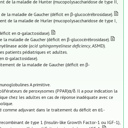
ent de la maladie de Hunter (mucopolysaccharidose de type II,
 de la maladie de Gaucher (déficit en β-glucocérébrosidase).
ment de la maladie de Hurler (mucopolysaccharidose de type I,
éficit en α-galactosidase).
de la maladie de Gaucher (déficit en β-glucocérébrosidase).
myélinase acide (
acid sphingomyelinase deficiency
, ASMD).
es patients pédiatriques et adultes.
 en α-galactosidase).
itement de la maladie de Gaucher (déficit en β-
munoglobulines A primitive.
roliférateurs de peroxysomes (PPAR)α/δ. Il a pour indication la
olique chez les adultes en cas de réponse inadéquate avec ce
olique.
lisé comme adjuvant dans le traitement du déficit en α1-
recombinant de type 1 (Insulin-like Growth Factor-1 ou IGF-1),