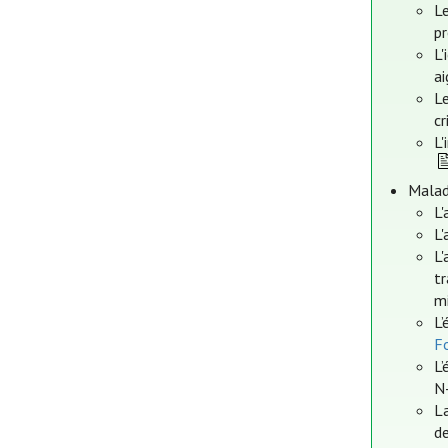
Le
pr
L'
a
Le
cr
L'
Malad
L'
L'
L'
tr
mi
L’
Fo
L’
N
L
de