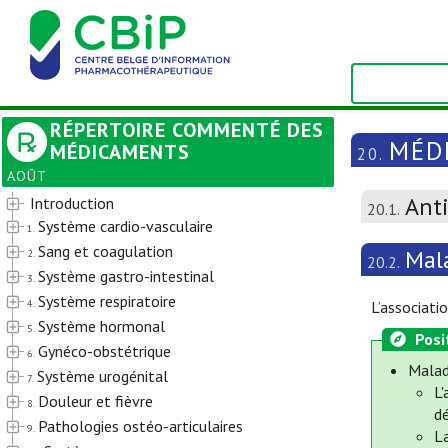
RÉPERTOIRE COMMENTÉ DES
MÉD
MÉDICAMENTS
20.
AOÛT
Anti
Introduction
20.1.
Système cardio-vasculaire
1.
Sang et coagulation
Mal
2.
20.2.
Système gastro-intestinal
3.
Système respiratoire
4.
L’associati
Système hormonal
5.
Posi
Gynéco-obstétrique
6.
Malad
Système urogénital
7.
L
Douleur et fièvre
8.
d
Pathologies ostéo-articulaires
9.
La