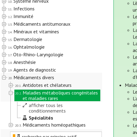
Système nerveux
10.
L’
Infections
u
11.
Immunité
Le
12.
pr
Médicaments antitumoraux
13.
La
Minéraux et vitamines
14.
Le
Dermatologie
15.
La
Ophtalmologie
16.
ac
Oto-Rhino-Laryngologie
17.
L
Anesthésie
18.
a
Agents de diagnostic
La
19.
d
Médicaments divers
20.
Antidotes et chélateurs
Malad
20.1.
L
Maladies métaboliques congénitales
20.2.
et maladies rares
L’
afficher tous les
de
conditionnements
La
Spécialités
es
Médicaments homéopathiques
Le
20.3.
av
recherche par principe actif