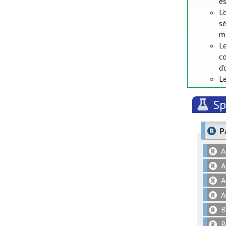
es
L’
sé
ma
Le
c
d’
Le
Sp
P
A
A
A
A
B
B