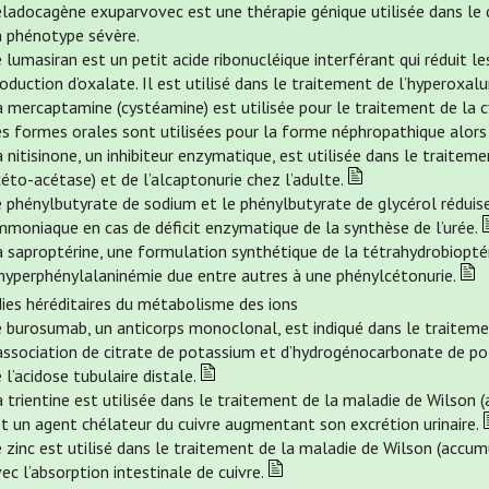
éladocagène exuparvovec est une thérapie génique utilisée dans le 
n phénotype sévère.
 lumasiran est un petit acide ribonucléique interférant qui réduit l
oduction d’oxalate. Il est utilisé dans le traitement de l’hyperoxalur
 mercaptamine (cystéamine) est utilisée pour le traitement de la cys
s formes orales sont utilisées pour la forme néphropathique alors 
 nitisinone, un inhibiteur enzymatique, est utilisée dans le traiteme
éto-acétase) et de l’alcaptonurie chez l’adulte.
e phénylbutyrate de sodium et le phénylbutyrate de glycérol rédui
mmoniaque en cas de déficit enzymatique de la synthèse de l’urée.
 saproptérine, une formulation synthétique de la tétrahydrobioptéri
’hyperphénylalaninémie due entre autres à une phénylcétonurie.
ies héréditaires du métabolisme des ions
e burosumab, un anticorps monoclonal, est indiqué dans le traitem
association de citrate de potassium et d’hydrogénocarbonate de pot
 l’acidose tubulaire distale.
 trientine est utilisée dans le traitement de la maladie de Wilson (
t un agent chélateur du cuivre augmentant son excrétion urinaire.
 zinc est utilisé dans le traitement de la maladie de Wilson (accumu
ec l’absorption intestinale de cuivre.