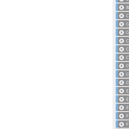
B
C
C
C
C
C
C
C
C
C
E
E
E
F
F