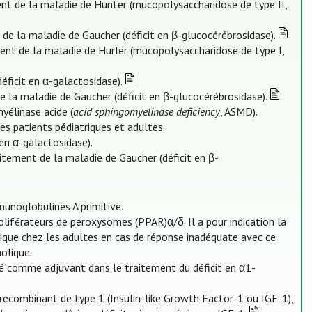
ent de la maladie de Hunter (mucopolysaccharidose de type II,
 de la maladie de Gaucher (déficit en β-glucocérébrosidase).
ment de la maladie de Hurler (mucopolysaccharidose de type I,
éficit en α-galactosidase).
de la maladie de Gaucher (déficit en β-glucocérébrosidase).
myélinase acide (
acid sphingomyelinase deficiency
, ASMD).
es patients pédiatriques et adultes.
 en α-galactosidase).
itement de la maladie de Gaucher (déficit en β-
munoglobulines A primitive.
roliférateurs de peroxysomes (PPAR)α/δ. Il a pour indication la
olique chez les adultes en cas de réponse inadéquate avec ce
olique.
lisé comme adjuvant dans le traitement du déficit en α1-
recombinant de type 1 (Insulin-like Growth Factor-1 ou IGF-1),