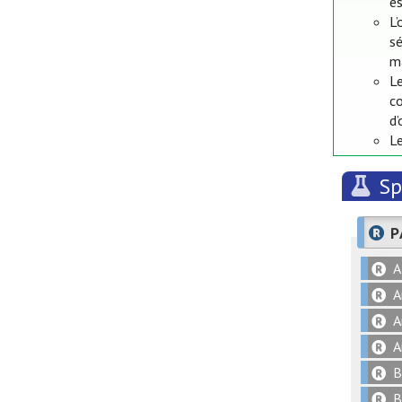
es
L’
sé
ma
Le
c
d’
Le
Sp
P
A
A
A
A
B
B