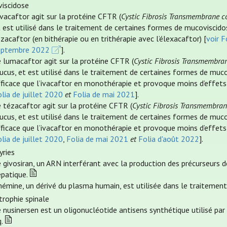
iscidose
ivacaftor agit sur la protéine CFTR (
Cystic Fibrosis Transmembrane 
 est utilisé dans le traitement de certaines formes de mucoviscidos
zacaftor (en bithérapie ou en trithérapie avec l’élexacaftor) [
voir F
eptembre 2022
].
 lumacaftor agit sur la protéine CFTR (
Cystic Fibrosis Transmembra
cus, et est utilisé dans le traitement de certaines formes de muco
ficace que l’ivacaftor en monothérapie et provoque moins d’effets 
lia de juillet 2020
et
Folia de mai 2021
].
 tézacaftor agit sur la protéine CFTR (
Cystic Fibrosis Transmembra
cus, et est utilisé dans le traitement de certaines formes de muco
ficace que l’ivacaftor en monothérapie et provoque moins d’effets 
lia de juillet 2020
,
Folia de mai 2021
et
Folia d'août 2022
].
yries
 givosiran, un ARN interférant avec la production des précurseurs de
épatique.
hémine, un dérivé du plasma humain, est utilisée dans le traitement
rophie spinale
 nusinersen est un oligonucléotide antisens synthétique utilisé par
.