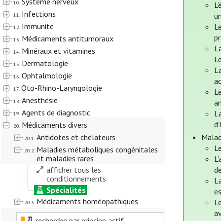
Système nerveux
10.
L’
Infections
u
11.
Immunité
Le
12.
pr
Médicaments antitumoraux
13.
La
Minéraux et vitamines
14.
Le
Dermatologie
15.
La
Ophtalmologie
16.
ac
Oto-Rhino-Laryngologie
17.
L
Anesthésie
18.
a
Agents de diagnostic
La
19.
d
Médicaments divers
20.
Antidotes et chélateurs
Malad
20.1.
L
Maladies métaboliques congénitales
20.2.
et maladies rares
L’
afficher tous les
de
conditionnements
La
Spécialités
es
Médicaments homéopathiques
Le
20.3.
av
recherche par principe actif