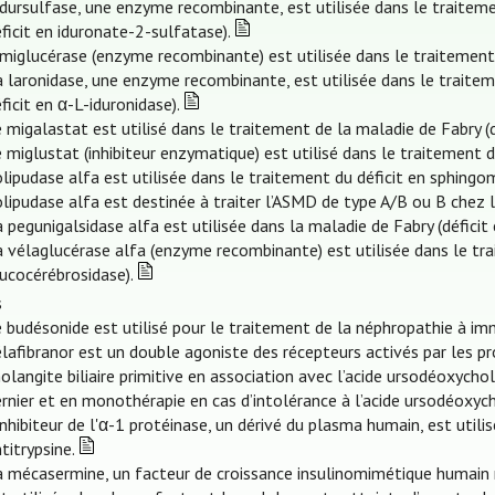
idursulfase, une enzyme recombinante, est utilisée dans le traitem
ficit en iduronate-2-sulfatase).
imiglucérase (enzyme recombinante) est utilisée dans le traitement
 laronidase, une enzyme recombinante, est utilisée dans le traite
ficit en α-L-iduronidase).
 migalastat est utilisé dans le traitement de la maladie de Fabry (d
 miglustat (inhibiteur enzymatique) est utilisé dans le traitement 
olipudase alfa est utilisée dans le traitement du déficit en sphingo
olipudase alfa est destinée à traiter l’ASMD de type A/B ou B chez l
 pegunigalsidase alfa est utilisée dans la maladie de Fabry (déficit
 vélaglucérase alfa (enzyme recombinante) est utilisée dans le tra
ucocérébrosidase).
s
 budésonide est utilisé pour le traitement de la néphropathie à im
élafibranor est un double agoniste des récepteurs activés par les p
olangite biliaire primitive en association avec l’acide ursodéoxych
rnier et en monothérapie en cas d’intolérance à l’acide ursodéoxych
inhibiteur de l'α-1 protéinase, un dérivé du plasma humain, est uti
titrypsine.
a mécasermine, un facteur de croissance insulinomimétique humain 