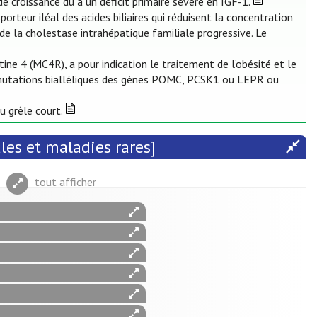
de croissance dû à un déficit primaire sévère en IGF-1.
porteur iléal des acides biliaires qui réduisent la concentration
t de la cholestase intrahépatique familiale progressive. Le
ne 4 (MC4R), a pour indication le traitement de l’obésité et le
 mutations bialléliques des gènes POMC, PCSK1 ou LEPR ou
u grêle court.
es et maladies rares]
tout afficher