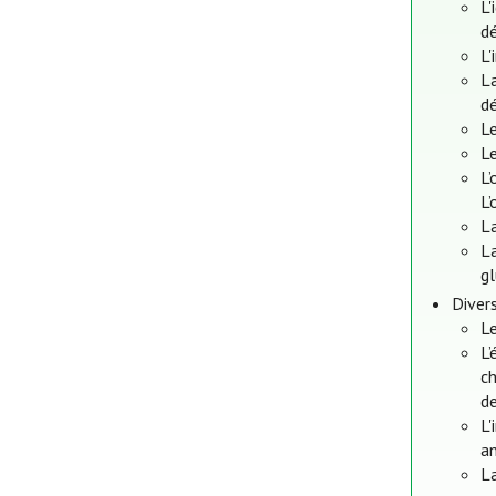
L'
dé
L'
La
dé
Le
Le
L’
L’
La
La
gl
Diver
Le
L’
ch
de
L'
an
L