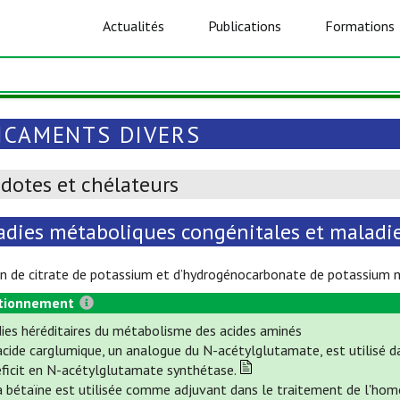
Actualités
Publications
Formations
ICAMENTS DIVERS
dotes et chélateurs
adies métaboliques congénitales et maladie
on de citrate de potassium et d’hydrogénocarbonate de potassium n
tionnement
ies héréditaires du métabolisme des acides aminés
'acide carglumique, un analogue du N-acétylglutamate, est utilisé 
éficit en N-acétylglutamate synthétase.
 bétaïne est utilisée comme adjuvant dans le traitement de l'homoc