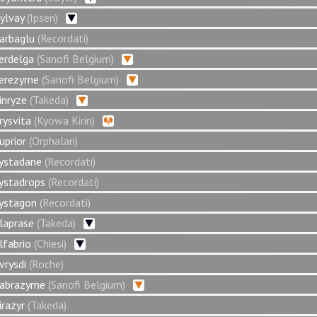
ylvay
(Ipsen)
arbaglu
(Recordati)
erdelga
(Sanofi Belgium)
erezyme
(Sanofi Belgium)
inryze
(Takeda)
rysvita
(Kyowa Kirin)
uprior
(Orphalan)
ystadane
(Recordati)
ystadrops
(Recordati)
ystagon
(Recordati)
laprase
(Takeda)
lfabrio
(Chiesi)
vrysdi
(Roche)
abrazyme
(Sanofi Belgium)
irazyr
(Takeda)