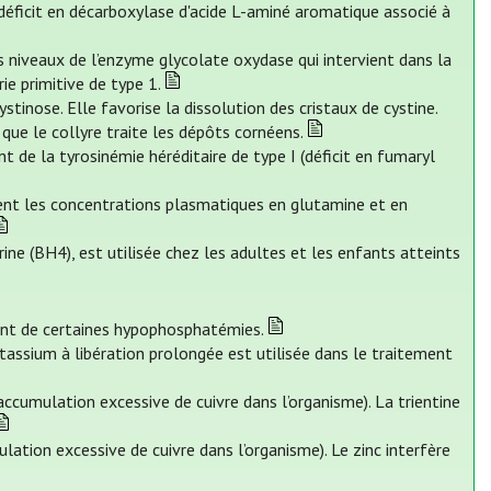
déficit en décarboxylase d'acide L-aminé aromatique associé à
es niveaux de l’enzyme glycolate oxydase qui intervient dans la
ie primitive de type 1.
tinose. Elle favorise la dissolution des cristaux de cystine.
que le collyre traite les dépôts cornéens.
nt de la tyrosinémie héréditaire de type I (déficit en fumaryl
sent les concentrations plasmatiques en glutamine et en
ne (BH4), est utilisée chez les adultes et les enfants atteints
ent de certaines hypophosphatémies.
assium à libération prolongée est utilisée dans le traitement
accumulation excessive de cuivre dans l’organisme). La trientine
lation excessive de cuivre dans l’organisme). Le zinc interfère