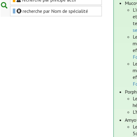
Mucov
L’
recherche par Nom de spécialité
et
te
s
Le
mu
ef
Fo
Le
mu
ef
Fo
Porph
Le
h
L'
Amyot
Le
5q