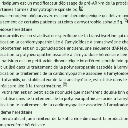
 risdiplam est un modificateur d’épissage du pré-ARNm de la proté
ertaines formes d’amyotrophie spinale 5q.
’onasemnogène abéparvovec est une thérapie génique qui délivre un
aitement de certains patients atteints d’amyotrophie spinale 5q.
ïdose héréditaire
acoramidis est un stabilisateur spécifique de la transthyrétine qui 
dication la cardiomyopathie liée à l’amyloïdose à transthyrétine che
éplontersen est un oligonucléotide antisens, une séquence d’ARN qu
dication la polyneuropathie associée à l’amyloïdose héréditaire liée 
 patisiran est un petit acide ribonucléique interférent double brin q
t utilisé dans le traitement de la polyneuropathie associée à l'amyl
dication le traitement de la cardiomyopathie associée à l’amyloïdos
 tafamidis, un stabilisateur de la transthyrétine, est utilisé dans 
réditaire liée à la transthyrétine.
 vutrisiran est un petit acide ribonucléique interférent double brin 
t utilisé dans le traitement de la polyneuropathie associée à l'amyl
dication le traitement de la cardiomyopathie associée à l’amyloïdos
dème héréditaire
 bérotralstat, un inhibiteur de la kallicréine diminuant la production
’angioœdème héréditaire.