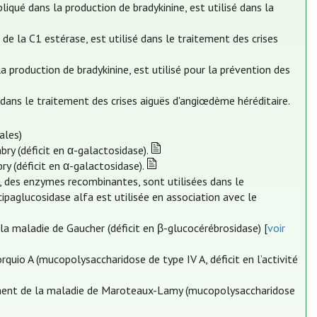
iqué dans la production de bradykinine, est utilisé dans la
 de la C1 estérase, est utilisé dans le traitement des crises
 production de bradykinine, est utilisé pour la prévention des
é dans le traitement des crises aiguës d'angiœdème héréditaire.
ales)
bry (déficit en α-galactosidase).
ry (déficit en α-galactosidase).
fa, des enzymes recombinantes, sont utilisées dans le
ipaglucosidase alfa est utilisée en association avec le
e la maladie de Gaucher (déficit en β-glucocérébrosidase) [
voir
quio A (mucopolysaccharidose de type IV A, déficit en l’activité
tement de la maladie de Maroteaux-Lamy (mucopolysaccharidose