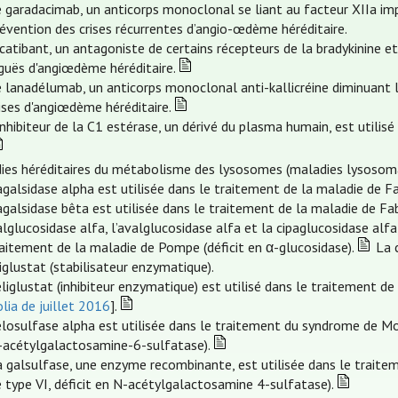
 garadacimab, un anticorps monoclonal se liant au facteur XIIa impl
évention des crises récurrentes d’angio-œdème héréditaire.
icatibant, un antagoniste de certains récepteurs de la bradykinine et
iguës d'angiœdème héréditaire.
 lanadélumab, un anticorps monoclonal anti-kallicréine diminuant la
ises d'angiœdème héréditaire.
inhibiteur de la C1 estérase, un dérivé du plasma humain, est utilis
ies héréditaires du métabolisme des lysosomes (maladies lysosom
agalsidase alpha est utilisée dans le traitement de la maladie de Fa
agalsidase bêta est utilisée dans le traitement de la maladie de Fab
alglucosidase alfa, l’avalglucosidase alfa et la cipaglucosidase al
aitement de la maladie de Pompe (déficit en α-glucosidase).
La c
glustat (stabilisateur enzymatique).
éliglustat (inhibiteur enzymatique) est utilisé dans le traitement d
lia de juillet 2016
].
élosulfase alpha est utilisée dans le traitement du syndrome de Mor
-acétylgalactosamine-6-sulfatase).
a galsulfase, une enzyme recombinante, est utilisée dans le trai
 type VI, déficit en N-acétylgalactosamine 4-sulfatase).