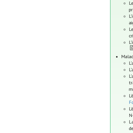
Le
pr
L'
a
Le
cr
L'
Malad
L'
L'
L'
tr
mi
L’
Fo
L’
N
L
de