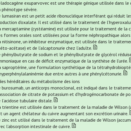
éladocagène exuparvovec est une thérapie génique utilisée dans le 
n phénotype sévère.
 lumasiran est un petit acide ribonucléique interférant qui réduit l
oduction d’oxalate. Il est utilisé dans le traitement de l’hyperoxalur
 mercaptamine (cystéamine) est utilisée pour le traitement de la cys
s formes orales sont utilisées pour la forme néphropathique alors 
 nitisinone, un inhibiteur enzymatique, est utilisée dans le traiteme
éto-acétase) et de l’alcaptonurie chez l’adulte.
e phénylbutyrate de sodium et le phénylbutyrate de glycérol rédui
mmoniaque en cas de déficit enzymatique de la synthèse de l’urée.
 saproptérine, une formulation synthétique de la tétrahydrobioptéri
’hyperphénylalaninémie due entre autres à une phénylcétonurie.
ies héréditaires du métabolisme des ions
e burosumab, un anticorps monoclonal, est indiqué dans le traitem
association de citrate de potassium et d’hydrogénocarbonate de pot
 l’acidose tubulaire distale.
 trientine est utilisée dans le traitement de la maladie de Wilson (
t un agent chélateur du cuivre augmentant son excrétion urinaire.
 zinc est utilisé dans le traitement de la maladie de Wilson (accumu
ec l’absorption intestinale de cuivre.