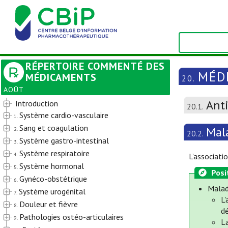
RÉPERTOIRE COMMENTÉ DES
MÉD
MÉDICAMENTS
20.
AOÛT
Anti
Introduction
20.1.
Système cardio-vasculaire
1.
Sang et coagulation
Mal
2.
20.2.
Système gastro-intestinal
3.
Système respiratoire
4.
L’associati
Système hormonal
5.
Posi
Gynéco-obstétrique
6.
Malad
Système urogénital
7.
L
Douleur et fièvre
8.
d
Pathologies ostéo-articulaires
9.
La