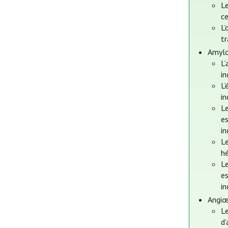
Le
c
L
tr
Amylo
L’
in
L’
in
Le
es
in
Le
hé
Le
es
in
Angiœ
Le
d