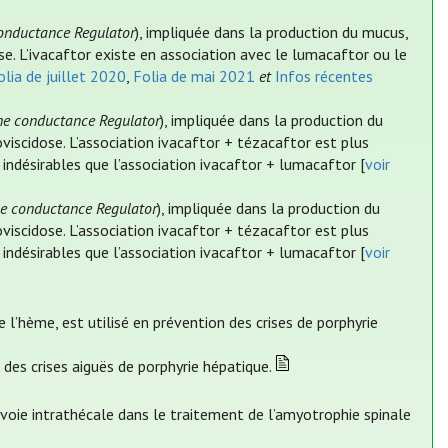
conductance Regulator
), impliquée dans la production du mucus,
e. L’ivacaftor existe en association avec le lumacaftor ou le
olia de juillet 2020
,
Folia de mai 2021
et
Infos récentes
ne conductance Regulator
), impliquée dans la production du
viscidose. L’association ivacaftor + tézacaftor est plus
indésirables que l’association ivacaftor + lumacaftor [
voir
ne conductance Regulator
), impliquée dans la production du
viscidose. L’association ivacaftor + tézacaftor est plus
indésirables que l’association ivacaftor + lumacaftor [
voir
 l’hème, est utilisé en prévention des crises de porphyrie
 des crises aiguës de porphyrie hépatique.
 voie intrathécale dans le traitement de l’amyotrophie spinale