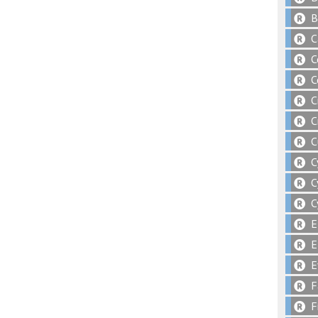
B
C
C
C
C
C
C
C
C
C
E
E
E
F
F