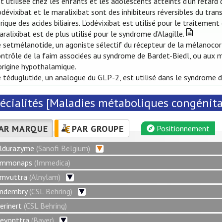
t utilisée chez les enfants et les adolescents atteints d’un retard 
odévixibat et le maralixibat sont des inhibiteurs réversibles du trans
rique des acides biliaires. L’odévixibat est utilisé pour le traitemen
ralixibat est de plus utilisé pour le syndrome d’Alagille.
 setmélanotide, un agoniste sélectif du récepteur de la mélanocorti
ontrôle de la faim associées au syndrome de Bardet-Biedl, ou aux
origine hypothalamique.
 téduglutide, un analogue du GLP-2, est utilisé dans le syndrome d
écialités [Maladies métaboliques congénital
AR MARQUE
PAR GROUPE
Positionnement
ldurazyme
(Sanofi Belgium)
mmonaps
(Immedica)
mvuttra
(Alnylam)
ndembry
(CSL Behring)
erinert
(CSL Behring)
eyonttra
(Bayer)