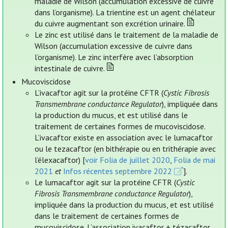
maladie de Wilson (accumulation excessive de cuivre
dans l’organisme). La trientine est un agent chélateur
du cuivre augmentant son excrétion urinaire.
Le zinc est utilisé dans le traitement de la maladie de
Wilson (accumulation excessive de cuivre dans
l’organisme). Le zinc interfère avec l’absorption
intestinale de cuivre.
Mucoviscidose
L’ivacaftor agit sur la protéine CFTR (
Cystic Fibrosis
Transmembrane conductance Regulator
), impliquée dans
la production du mucus, et est utilisé dans le
traitement de certaines formes de mucoviscidose.
L’ivacaftor existe en association avec le lumacaftor
ou le tezacaftor (en bithérapie ou en trithérapie avec
l’élexacaftor) [
voir Folia de juillet 2020
,
Folia de mai
2021
et
Infos récentes septembre 2022
].
Le lumacaftor agit sur la protéine CFTR (
Cystic
Fibrosis Transmembrane conductance Regulator
),
impliquée dans la production du mucus, et est utilisé
dans le traitement de certaines formes de
mucoviscidose. L’association ivacaftor + tézacaftor