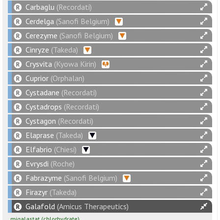
Carbaglu
(Recordati)
Cerdelga
(Sanofi Belgium)
Cerezyme
(Sanofi Belgium)
Cinryze
(Takeda)
Crysvita
(Kyowa Kirin)
Cuprior
(Orphalan)
Cystadane
(Recordati)
Cystadrops
(Recordati)
Cystagon
(Recordati)
Elaprase
(Takeda)
Elfabrio
(Chiesi)
Evrysdi
(Roche)
Fabrazyme
(Sanofi Belgium)
Firazyr
(Takeda)
Galafold
(Amicus Therapeutics)
migalastat
(chlorhydrate)