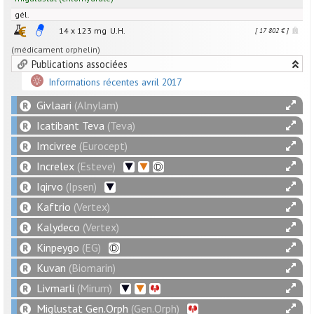
gél.
14 x
123
mg
U.H.
[ 17 802 € ]
(médicament orphelin)
Publications associées
Informations récentes avril 2017
Givlaari
(Alnylam)
Icatibant Teva
(Teva)
Imcivree
(Eurocept)
Increlex
(Esteve)
Iqirvo
(Ipsen)
Kaftrio
(Vertex)
Kalydeco
(Vertex)
Kinpeygo
(EG)
Kuvan
(Biomarin)
Livmarli
(Mirum)
Miglustat Gen.Orph
(Gen.Orph)