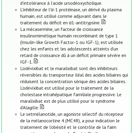
d’intolérance à l’acide ursodéoxycholique.
L'inhibiteur de l'α-1 protéinase, un dérivé du plasma
humain, est utilisé comme adjuvant dans le
traitement du déficit en α1-antitrypsine.
La mécasermine, un facteur de croissance
insulinomimétique humain recombinant de type 1
(Insulin-like Growth Factor-1 ou IGF-1), est utilisée
chez les enfants et les adolescents atteints d’un
retard de croissance dû à un déficit primaire sévère en
IGF-1.
L’odévixibat et le maralixibat sont des inhibiteurs
réversibles du transporteur iléal des acides biliaires qui
réduisent la concentration sérique des acides biliaires.
L’odévixibat est utilisé pour le traitement de la
cholestase intrahépatique familiale progressive. Le
maralixibat est de plus utilisé pour le syndrome
d’Alagille.
Le setmélanotide, un agoniste sélectif du récepteur
de la mélanocortine 4 (MC4R), a pour indication le
traitement de l’obésité et le contrôle de la faim