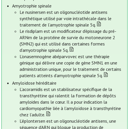
Amyotrophie spinale
Le nusinersen est un oligonucléotide antisens
synthétique utilisé par voie intrathécale dans le
traitement de l’amyotrophie spinale 5q.
Le risdiplam est un modificateur d’épissage du pré-
ARNm de la protéine de survie du motoneurone 2
(SMN2) qui est utilisé dans certaines formes
d’amyotrophie spinale 5q.
L’onasemnogène abéparvovec est une thérapie
génique qui délivre une copie de gène SMN1 en une
administration unique, pour le traitement de certains
patients atteints d’amyotrophie spinale 5q.
Amyloïdose héréditaire
L’acoramidis est un stabilisateur spécifique de la
transthyrétine qui ralentit la formation de dépôts
amyloides dans le cœur. Il a pour indication la
cardiomyopathie liée à l’amyloïdose à transthyrétine
chez l’adulte.
L’éplontersen est un oligonucléotide antisens, une
séquence d’ARN qui bloque la production de