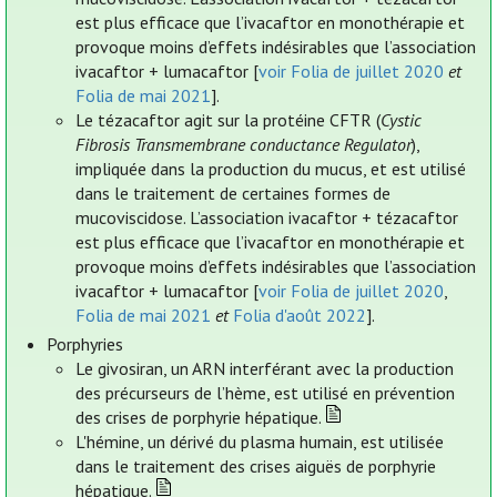
est plus efficace que l’ivacaftor en monothérapie et
provoque moins d’effets indésirables que l’association
ivacaftor + lumacaftor [
voir Folia de juillet 2020
et
Folia de mai 2021
].
Le tézacaftor agit sur la protéine CFTR (
Cystic
Fibrosis Transmembrane conductance Regulator
),
impliquée dans la production du mucus, et est utilisé
dans le traitement de certaines formes de
mucoviscidose. L’association ivacaftor + tézacaftor
est plus efficace que l’ivacaftor en monothérapie et
provoque moins d’effets indésirables que l’association
ivacaftor + lumacaftor [
voir Folia de juillet 2020
,
Folia de mai 2021
et
Folia d'août 2022
].
Porphyries
Le givosiran, un ARN interférant avec la production
des précurseurs de l’hème, est utilisé en prévention
des crises de porphyrie hépatique.
L'hémine, un dérivé du plasma humain, est utilisée
dans le traitement des crises aiguës de porphyrie
hépatique.