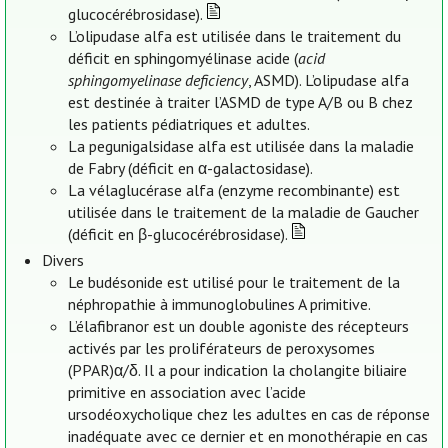
glucocérébrosidase).
L’olipudase alfa est utilisée dans le traitement du
déficit en sphingomyélinase acide (
acid
sphingomyelinase deficiency
, ASMD). L’olipudase alfa
est destinée à traiter l’ASMD de type A/B ou B chez
les patients pédiatriques et adultes.
La pegunigalsidase alfa est utilisée dans la maladie
de Fabry (déficit en α-galactosidase).
La vélaglucérase alfa (enzyme recombinante) est
utilisée dans le traitement de la maladie de Gaucher
(déficit en β-glucocérébrosidase).
Divers
Le budésonide est utilisé pour le traitement de la
néphropathie à immunoglobulines A primitive.
L’élafibranor est un double agoniste des récepteurs
activés par les proliférateurs de peroxysomes
(PPAR)α/δ. Il a pour indication la cholangite biliaire
primitive en association avec l’acide
ursodéoxycholique chez les adultes en cas de réponse
inadéquate avec ce dernier et en monothérapie en cas