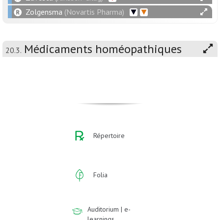
Zolgensma
(Novartis Pharma)
Médicaments homéopathiques
20.3.
Répertoire
Folia
Auditorium | e-
learnings