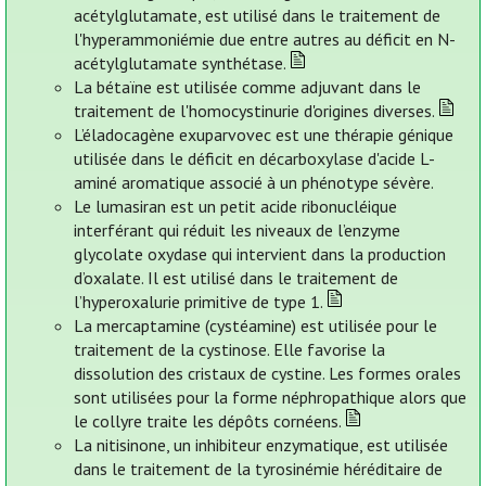
acétylglutamate, est utilisé dans le traitement de
l'hyperammoniémie due entre autres au déficit en N-
acétylglutamate synthétase.
La bétaïne est utilisée comme adjuvant dans le
traitement de l'homocystinurie d'origines diverses.
L’éladocagène exuparvovec est une thérapie génique
utilisée dans le déficit en décarboxylase d'acide L-
aminé aromatique associé à un phénotype sévère.
Le lumasiran est un petit acide ribonucléique
interférant qui réduit les niveaux de l’enzyme
glycolate oxydase qui intervient dans la production
d’oxalate. Il est utilisé dans le traitement de
l’hyperoxalurie primitive de type 1.
La mercaptamine (cystéamine) est utilisée pour le
traitement de la cystinose. Elle favorise la
dissolution des cristaux de cystine. Les formes orales
sont utilisées pour la forme néphropathique alors que
le collyre traite les dépôts cornéens.
La nitisinone, un inhibiteur enzymatique, est utilisée
dans le traitement de la tyrosinémie héréditaire de