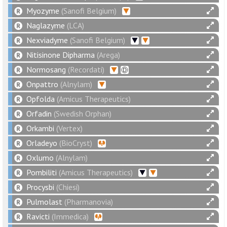
Myozyme
(Sanofi Belgium)
Naglazyme
(LCA)
Nexviadyme
(Sanofi Belgium)
Nitisinone Dipharma
(Arega)
Normosang
(Recordati)
Onpattro
(Alnylam)
Opfolda
(Amicus Therapeutics)
Orfadin
(Swedish Orphan)
Orkambi
(Vertex)
Orladeyo
(BioCryst)
Oxlumo
(Alnylam)
Pombiliti
(Amicus Therapeutics)
Procysbi
(Chiesi)
Pulmolast
(Pharmanovia)
Ravicti
(Immedica)