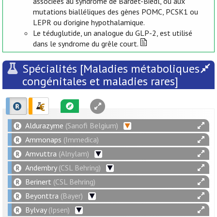
associées au syndrome de Bardet-Biedl, ou aux
mutations bialléliques des gènes POMC, PCSK1 ou
LEPR ou d’origine hypothalamique.
Le téduglutide, un analogue du GLP-2, est utilisé
dans le syndrome du grêle court.
Spécialités [Maladies métaboliques
congénitales et maladies rares]
Aldurazyme
(Sanofi Belgium)
Ammonaps
(Immedica)
Amvuttra
(Alnylam)
Andembry
(CSL Behring)
Berinert
(CSL Behring)
Beyonttra
(Bayer)
Bylvay
(Ipsen)