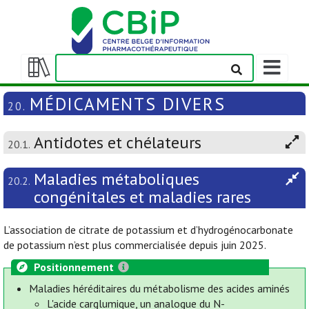
Afficher/m
la
Afficher/masquer
barre
la
MÉDICAMENTS DIVERS
20.
de
table
navigation
des
Antidotes et chélateurs
matières
20.1.
Maladies métaboliques
20.2.
congénitales et maladies rares
L’association de citrate de potassium et d’hydrogénocarbonate
de potassium n’est plus commercialisée depuis juin 2025.
Positionnement
Maladies héréditaires du métabolisme des acides aminés
L'acide carglumique, un analogue du N-