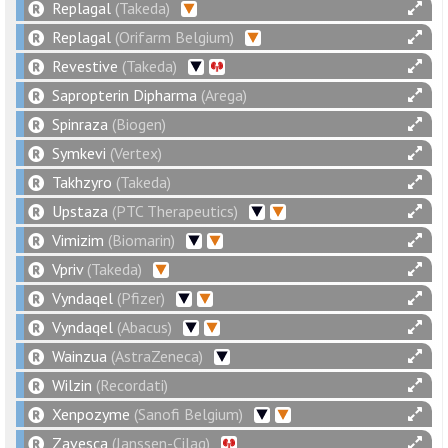
Replagal
(Takeda)
Replagal
(Orifarm Belgium)
Revestive
(Takeda)
Sapropterin Dipharma
(Arega)
Spinraza
(Biogen)
Symkevi
(Vertex)
Takhzyro
(Takeda)
Upstaza
(PTC Therapeutics)
Vimizim
(Biomarin)
Vpriv
(Takeda)
Vyndaqel
(Pfizer)
Vyndaqel
(Abacus)
Wainzua
(AstraZeneca)
Wilzin
(Recordati)
Xenpozyme
(Sanofi Belgium)
Zavesca
(Janssen-Cilag)