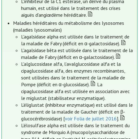
L'inhibiteur de la C1 estérase, un dérivé du plasma
humain, est utilisé dans le traitement des crises
aiguës d'angiœdème héréditaire.
Maladies héréditaires du métabolisme des lysosomes
(maladies lysosomales)
L'agalsidase alpha est utilisée dans le traitement de
la maladie de Fabry (déficit en α-galactosidase).
L'agalsidase bêta est utilisée dans le traitement de la
maladie de Fabry (déficit en α-galactosidase).
L'alglucosidase alfa, l’avalglucosidase alfa et la
cipaglucosidase alfa, des enzymes recombinantes,
sont utilisées dans le traitement de la maladie de
Pompe (déficit en α-glucosidase).
La
cipaglucosidase alfa est utilisée en association avec
le miglustat (stabilisateur enzymatique).
L’éliglustat (inhibiteur enzymatique) est utilisé dans le
traitement de la maladie de Gaucher (déficit en β-
glucocérébrosidase) [
voir Folia de juillet 2016
].
L’élosulfase alpha est utilisée dans le traitement du
syndrome de Morquio A (mucopolysaccharidose de