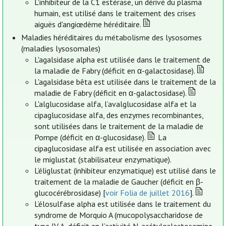
L'inhibiteur de la C1 estérase, un dérivé du plasma
humain, est utilisé dans le traitement des crises
aiguës d'angiœdème héréditaire.
Maladies héréditaires du métabolisme des lysosomes
(maladies lysosomales)
L'agalsidase alpha est utilisée dans le traitement de
la maladie de Fabry (déficit en α-galactosidase).
L'agalsidase bêta est utilisée dans le traitement de la
maladie de Fabry (déficit en α-galactosidase).
L'alglucosidase alfa, l’avalglucosidase alfa et la
cipaglucosidase alfa, des enzymes recombinantes,
sont utilisées dans le traitement de la maladie de
Pompe (déficit en α-glucosidase).
La
cipaglucosidase alfa est utilisée en association avec
le miglustat (stabilisateur enzymatique).
L’éliglustat (inhibiteur enzymatique) est utilisé dans le
traitement de la maladie de Gaucher (déficit en β-
glucocérébrosidase) [
voir Folia de juillet 2016
].
L’élosulfase alpha est utilisée dans le traitement du
syndrome de Morquio A (mucopolysaccharidose de