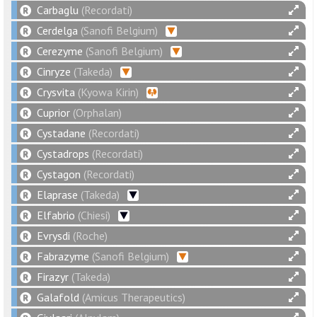
Carbaglu
(Recordati)
Cerdelga
(Sanofi Belgium)
Cerezyme
(Sanofi Belgium)
Cinryze
(Takeda)
Crysvita
(Kyowa Kirin)
Cuprior
(Orphalan)
Cystadane
(Recordati)
Cystadrops
(Recordati)
Cystagon
(Recordati)
Elaprase
(Takeda)
Elfabrio
(Chiesi)
Evrysdi
(Roche)
Fabrazyme
(Sanofi Belgium)
Firazyr
(Takeda)
Galafold
(Amicus Therapeutics)