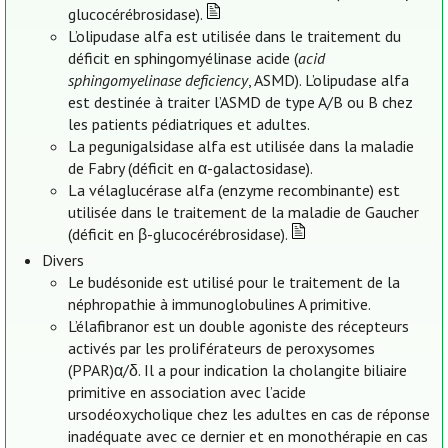
glucocérébrosidase).
L’olipudase alfa est utilisée dans le traitement du
déficit en sphingomyélinase acide (
acid
sphingomyelinase deficiency
, ASMD). L’olipudase alfa
est destinée à traiter l’ASMD de type A/B ou B chez
les patients pédiatriques et adultes.
La pegunigalsidase alfa est utilisée dans la maladie
de Fabry (déficit en α-galactosidase).
La vélaglucérase alfa (enzyme recombinante) est
utilisée dans le traitement de la maladie de Gaucher
(déficit en β-glucocérébrosidase).
Divers
Le budésonide est utilisé pour le traitement de la
néphropathie à immunoglobulines A primitive.
L’élafibranor est un double agoniste des récepteurs
activés par les proliférateurs de peroxysomes
(PPAR)α/δ. Il a pour indication la cholangite biliaire
primitive en association avec l’acide
ursodéoxycholique chez les adultes en cas de réponse
inadéquate avec ce dernier et en monothérapie en cas