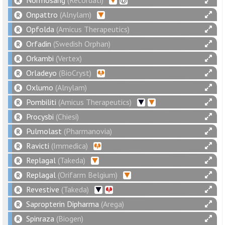
Normosang
(Recordati)
Onpattro
(Alnylam)
Opfolda
(Amicus Therapeutics)
Orfadin
(Swedish Orphan)
Orkambi
(Vertex)
Orladeyo
(BioCryst)
Oxlumo
(Alnylam)
Pombiliti
(Amicus Therapeutics)
Procysbi
(Chiesi)
Pulmolast
(Pharmanovia)
Ravicti
(Immedica)
Replagal
(Takeda)
Replagal
(Orifarm Belgium)
Revestive
(Takeda)
Sapropterin Dipharma
(Arega)
Spinraza
(Biogen)