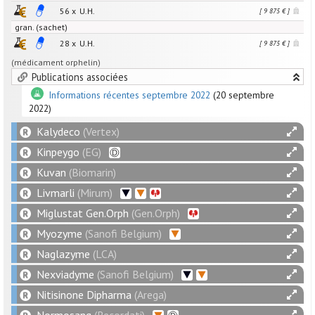
56 x
U.H.
[ 9 875 € ]
gran. (sachet)
28 x
U.H.
[ 9 875 € ]
(médicament orphelin)
Publications associées
Informations récentes septembre 2022
(20 septembre
2022)
Kalydeco
(Vertex)
Kinpeygo
(EG)
Kuvan
(Biomarin)
Livmarli
(Mirum)
Miglustat Gen.Orph
(Gen.Orph)
Myozyme
(Sanofi Belgium)
Naglazyme
(LCA)
Nexviadyme
(Sanofi Belgium)
Nitisinone Dipharma
(Arega)