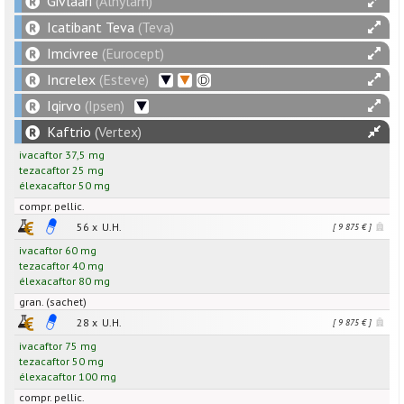
Givlaari
(Alnylam)
Icatibant Teva
(Teva)
Imcivree
(Eurocept)
Increlex
(Esteve)
Iqirvo
(Ipsen)
Kaftrio
(Vertex)
ivacaftor
37,5
mg
tezacaftor
25
mg
élexacaftor
50
mg
compr. pellic.
56 x
U.H.
[ 9 875 € ]
ivacaftor
60
mg
tezacaftor
40
mg
élexacaftor
80
mg
gran. (sachet)
28 x
U.H.
[ 9 875 € ]
ivacaftor
75
mg
tezacaftor
50
mg
élexacaftor
100
mg
compr. pellic.