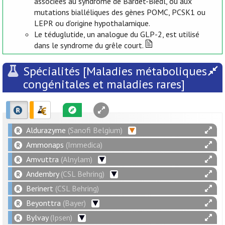
associées au syndrome de Bardet-Biedl, ou aux
mutations bialléliques des gènes POMC, PCSK1 ou
LEPR ou d’origine hypothalamique.
Le téduglutide, un analogue du GLP-2, est utilisé
dans le syndrome du grêle court.
Spécialités [Maladies métaboliques
congénitales et maladies rares]
Aldurazyme
(Sanofi Belgium)
Ammonaps
(Immedica)
Amvuttra
(Alnylam)
Andembry
(CSL Behring)
Berinert
(CSL Behring)
Beyonttra
(Bayer)
Bylvay
(Ipsen)