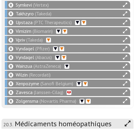
Symkevi
(Vertex)
Takhzyro
(Takeda)
Upstaza
(PTC Therapeutics)
Vimizim
(Biomarin)
Vpriv
(Takeda)
Vyndaqel
(Pfizer)
Vyndaqel
(Abacus)
Wainzua
(AstraZeneca)
Wilzin
(Recordati)
Xenpozyme
(Sanofi Belgium)
Zavesca
(Janssen-Cilag)
Zolgensma
(Novartis Pharma)
Médicaments homéopathiques
20.3.