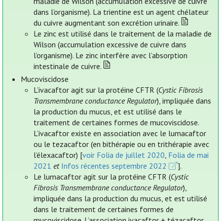
maladie de Wilson (accumulation excessive de cuivre
dans l’organisme). La trientine est un agent chélateur
du cuivre augmentant son excrétion urinaire.
Le zinc est utilisé dans le traitement de la maladie de
Wilson (accumulation excessive de cuivre dans
l’organisme). Le zinc interfère avec l’absorption
intestinale de cuivre.
Mucoviscidose
L’ivacaftor agit sur la protéine CFTR (
Cystic Fibrosis
Transmembrane conductance Regulator
), impliquée dans
la production du mucus, et est utilisé dans le
traitement de certaines formes de mucoviscidose.
L’ivacaftor existe en association avec le lumacaftor
ou le tezacaftor (en bithérapie ou en trithérapie avec
l’élexacaftor) [
voir Folia de juillet 2020
,
Folia de mai
2021
et
Infos récentes septembre 2022
].
Le lumacaftor agit sur la protéine CFTR (
Cystic
Fibrosis Transmembrane conductance Regulator
),
impliquée dans la production du mucus, et est utilisé
dans le traitement de certaines formes de
mucoviscidose. L’association ivacaftor + tézacaftor