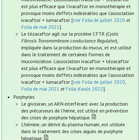
est plus efficace que l’ivacaftor en monothérapie et
provoque moins d’effets indésirables que l’association
ivacaftor + lumacaftor [
voir Folia de juillet 2020
et
Folia de mai 2021
].
Le tézacaftor agit sur la protéine CFTR (
Cystic
Fibrosis Transmembrane conductance Regulator
),
impliquée dans la production du mucus, et est utilisé
dans le traitement de certaines formes de
mucoviscidose. L’association ivacaftor + tézacaftor
est plus efficace que l’ivacaftor en monothérapie et
provoque moins d’effets indésirables que l’association
ivacaftor + lumacaftor [
voir Folia de juillet 2020
,
Folia de mai 2021
et
Folia d'août 2022
].
Porphyries
Le givosiran, un ARN interférant avec la production
des précurseurs de l’hème, est utilisé en prévention
des crises de porphyrie hépatique.
L'hémine, un dérivé du plasma humain, est utilisée
dans le traitement des crises aiguës de porphyrie
hépatique.