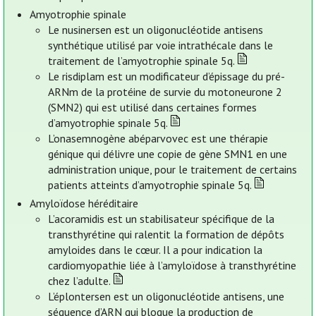
Amyotrophie spinale
Le nusinersen est un oligonucléotide antisens
synthétique utilisé par voie intrathécale dans le
traitement de l’amyotrophie spinale 5q.
Le risdiplam est un modificateur d’épissage du pré-
ARNm de la protéine de survie du motoneurone 2
(SMN2) qui est utilisé dans certaines formes
d’amyotrophie spinale 5q.
L’onasemnogène abéparvovec est une thérapie
génique qui délivre une copie de gène SMN1 en une
administration unique, pour le traitement de certains
patients atteints d’amyotrophie spinale 5q.
Amyloïdose héréditaire
L’acoramidis est un stabilisateur spécifique de la
transthyrétine qui ralentit la formation de dépôts
amyloides dans le cœur. Il a pour indication la
cardiomyopathie liée à l’amyloïdose à transthyrétine
chez l’adulte.
L’éplontersen est un oligonucléotide antisens, une
séquence d’ARN qui bloque la production de