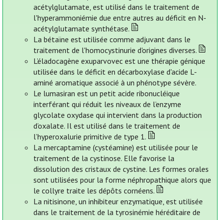
acétylglutamate, est utilisé dans le traitement de
l'hyperammoniémie due entre autres au déficit en N-
acétylglutamate synthétase.
La bétaïne est utilisée comme adjuvant dans le
traitement de l'homocystinurie d'origines diverses.
L’éladocagène exuparvovec est une thérapie génique
utilisée dans le déficit en décarboxylase d'acide L-
aminé aromatique associé à un phénotype sévère.
Le lumasiran est un petit acide ribonucléique
interférant qui réduit les niveaux de l’enzyme
glycolate oxydase qui intervient dans la production
d’oxalate. Il est utilisé dans le traitement de
l’hyperoxalurie primitive de type 1.
La mercaptamine (cystéamine) est utilisée pour le
traitement de la cystinose. Elle favorise la
dissolution des cristaux de cystine. Les formes orales
sont utilisées pour la forme néphropathique alors que
le collyre traite les dépôts cornéens.
La nitisinone, un inhibiteur enzymatique, est utilisée
dans le traitement de la tyrosinémie héréditaire de