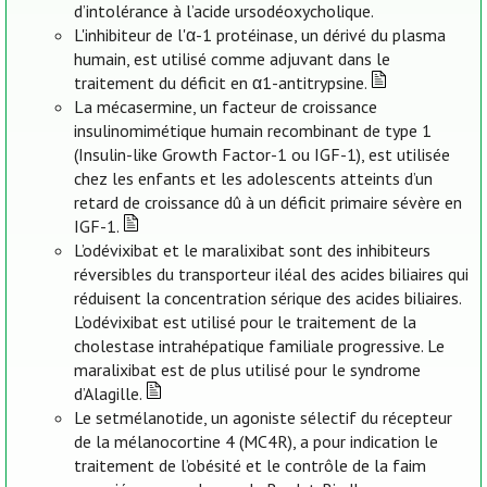
d’intolérance à l’acide ursodéoxycholique.
L'inhibiteur de l'α-1 protéinase, un dérivé du plasma
humain, est utilisé comme adjuvant dans le
traitement du déficit en α1-antitrypsine.
La mécasermine, un facteur de croissance
insulinomimétique humain recombinant de type 1
(Insulin-like Growth Factor-1 ou IGF-1), est utilisée
chez les enfants et les adolescents atteints d’un
retard de croissance dû à un déficit primaire sévère en
IGF-1.
L’odévixibat et le maralixibat sont des inhibiteurs
réversibles du transporteur iléal des acides biliaires qui
réduisent la concentration sérique des acides biliaires.
L’odévixibat est utilisé pour le traitement de la
cholestase intrahépatique familiale progressive. Le
maralixibat est de plus utilisé pour le syndrome
d’Alagille.
Le setmélanotide, un agoniste sélectif du récepteur
de la mélanocortine 4 (MC4R), a pour indication le
traitement de l’obésité et le contrôle de la faim