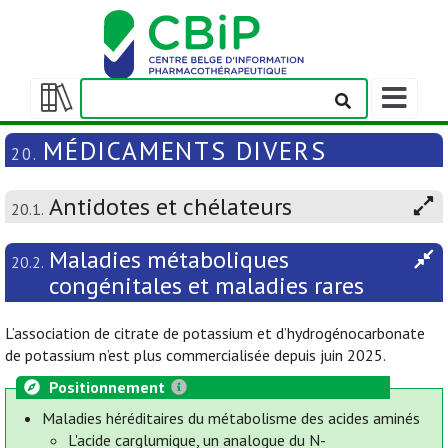
Afficher/m
la
Afficher/masquer
barre
la
MÉDICAMENTS DIVERS
20.
de
table
navigation
des
Antidotes et chélateurs
matières
20.1.
Maladies métaboliques
20.2.
congénitales et maladies rares
L’association de citrate de potassium et d’hydrogénocarbonate
de potassium n’est plus commercialisée depuis juin 2025.
Positionnement
Maladies héréditaires du métabolisme des acides aminés
L'acide carglumique, un analogue du N-