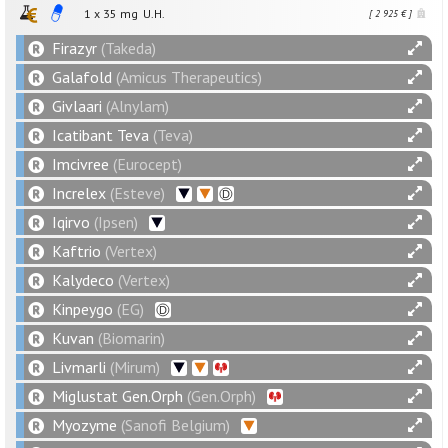
1 x
35
mg
U.H.
[ 2 925 € ]
Firazyr
(Takeda)
Galafold
(Amicus Therapeutics)
Givlaari
(Alnylam)
Icatibant Teva
(Teva)
Imcivree
(Eurocept)
Increlex
(Esteve)
Iqirvo
(Ipsen)
Kaftrio
(Vertex)
Kalydeco
(Vertex)
Kinpeygo
(EG)
Kuvan
(Biomarin)
Livmarli
(Mirum)
Miglustat Gen.Orph
(Gen.Orph)
Myozyme
(Sanofi Belgium)