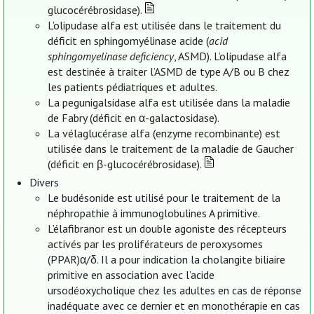
glucocérébrosidase).
L’olipudase alfa est utilisée dans le traitement du
déficit en sphingomyélinase acide (
acid
sphingomyelinase deficiency
, ASMD). L’olipudase alfa
est destinée à traiter l’ASMD de type A/B ou B chez
les patients pédiatriques et adultes.
La pegunigalsidase alfa est utilisée dans la maladie
de Fabry (déficit en α-galactosidase).
La vélaglucérase alfa (enzyme recombinante) est
utilisée dans le traitement de la maladie de Gaucher
(déficit en β-glucocérébrosidase).
Divers
Le budésonide est utilisé pour le traitement de la
néphropathie à immunoglobulines A primitive.
L’élafibranor est un double agoniste des récepteurs
activés par les proliférateurs de peroxysomes
(PPAR)α/δ. Il a pour indication la cholangite biliaire
primitive en association avec l’acide
ursodéoxycholique chez les adultes en cas de réponse
inadéquate avec ce dernier et en monothérapie en cas