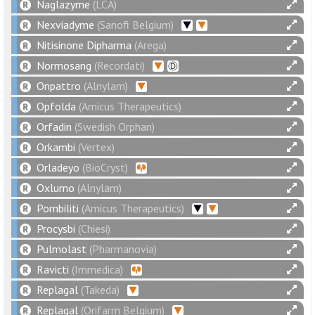
Naglazyme
(LCA)
Nexviadyme
(Sanofi Belgium)
Nitisinone Dipharma
(Arega)
Normosang
(Recordati)
Onpattro
(Alnylam)
Opfolda
(Amicus Therapeutics)
Orfadin
(Swedish Orphan)
Orkambi
(Vertex)
Orladeyo
(BioCryst)
Oxlumo
(Alnylam)
Pombiliti
(Amicus Therapeutics)
Procysbi
(Chiesi)
Pulmolast
(Pharmanovia)
Ravicti
(Immedica)
Replagal
(Takeda)
Replagal
(Orifarm Belgium)