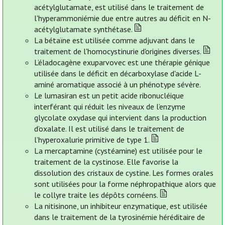
acétylglutamate, est utilisé dans le traitement de
l'hyperammoniémie due entre autres au déficit en N-
acétylglutamate synthétase.
La bétaïne est utilisée comme adjuvant dans le
traitement de l'homocystinurie d'origines diverses.
L’éladocagène exuparvovec est une thérapie génique
utilisée dans le déficit en décarboxylase d'acide L-
aminé aromatique associé à un phénotype sévère.
Le lumasiran est un petit acide ribonucléique
interférant qui réduit les niveaux de l’enzyme
glycolate oxydase qui intervient dans la production
d’oxalate. Il est utilisé dans le traitement de
l’hyperoxalurie primitive de type 1.
La mercaptamine (cystéamine) est utilisée pour le
traitement de la cystinose. Elle favorise la
dissolution des cristaux de cystine. Les formes orales
sont utilisées pour la forme néphropathique alors que
le collyre traite les dépôts cornéens.
La nitisinone, un inhibiteur enzymatique, est utilisée
dans le traitement de la tyrosinémie héréditaire de