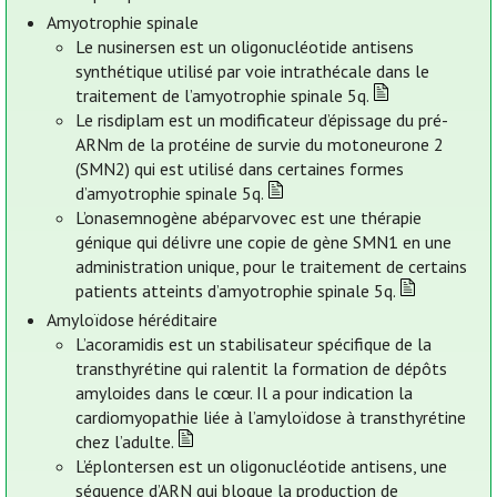
Amyotrophie spinale
Le nusinersen est un oligonucléotide antisens
synthétique utilisé par voie intrathécale dans le
traitement de l’amyotrophie spinale 5q.
Le risdiplam est un modificateur d’épissage du pré-
ARNm de la protéine de survie du motoneurone 2
(SMN2) qui est utilisé dans certaines formes
d’amyotrophie spinale 5q.
L’onasemnogène abéparvovec est une thérapie
génique qui délivre une copie de gène SMN1 en une
administration unique, pour le traitement de certains
patients atteints d’amyotrophie spinale 5q.
Amyloïdose héréditaire
L’acoramidis est un stabilisateur spécifique de la
transthyrétine qui ralentit la formation de dépôts
amyloides dans le cœur. Il a pour indication la
cardiomyopathie liée à l’amyloïdose à transthyrétine
chez l’adulte.
L’éplontersen est un oligonucléotide antisens, une
séquence d’ARN qui bloque la production de