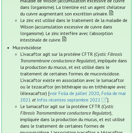
maladie de Wilson (accumulation excessive de cuivre
dans l’organisme). La trientine est un agent chélateur
du cuivre augmentant son excrétion urinaire.
Le zinc est utilisé dans le traitement de la maladie de
Wilson (accumulation excessive de cuivre dans
l’organisme). Le zinc interfère avec l’absorption
intestinale de cuivre.
Mucoviscidose
L’ivacaftor agit sur la protéine CFTR (
Cystic Fibrosis
Transmembrane conductance Regulator
), impliquée dans
la production du mucus, et est utilisé dans le
traitement de certaines formes de mucoviscidose.
L’ivacaftor existe en association avec le lumacaftor
ou le tezacaftor (en bithérapie ou en trithérapie avec
l’élexacaftor) [
voir Folia de juillet 2020
,
Folia de mai
2021
et
Infos récentes septembre 2022
].
Le lumacaftor agit sur la protéine CFTR (
Cystic
Fibrosis Transmembrane conductance Regulator
),
impliquée dans la production du mucus, et est utilisé
dans le traitement de certaines formes de
mucoviscidose. L’association ivacaftor + tézacaftor