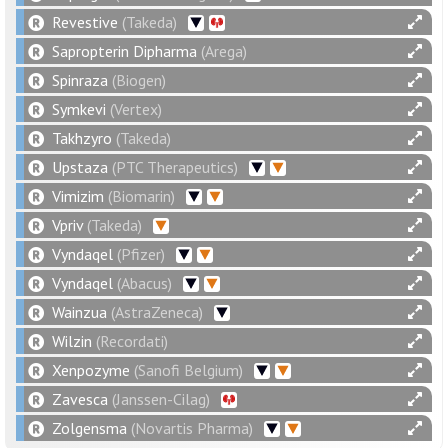
Revestive
(Takeda)
Sapropterin Dipharma
(Arega)
Spinraza
(Biogen)
Symkevi
(Vertex)
Takhzyro
(Takeda)
Upstaza
(PTC Therapeutics)
Vimizim
(Biomarin)
Vpriv
(Takeda)
Vyndaqel
(Pfizer)
Vyndaqel
(Abacus)
Wainzua
(AstraZeneca)
Wilzin
(Recordati)
Xenpozyme
(Sanofi Belgium)
Zavesca
(Janssen-Cilag)
Zolgensma
(Novartis Pharma)