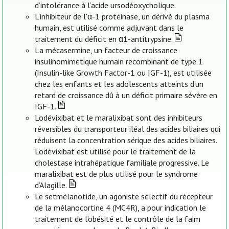
d’intolérance à l’acide ursodéoxycholique.
L'inhibiteur de l'α-1 protéinase, un dérivé du plasma
humain, est utilisé comme adjuvant dans le
traitement du déficit en α1-antitrypsine.
La mécasermine, un facteur de croissance
insulinomimétique humain recombinant de type 1
(Insulin-like Growth Factor-1 ou IGF-1), est utilisée
chez les enfants et les adolescents atteints d’un
retard de croissance dû à un déficit primaire sévère en
IGF-1.
L’odévixibat et le maralixibat sont des inhibiteurs
réversibles du transporteur iléal des acides biliaires qui
réduisent la concentration sérique des acides biliaires.
L’odévixibat est utilisé pour le traitement de la
cholestase intrahépatique familiale progressive. Le
maralixibat est de plus utilisé pour le syndrome
d’Alagille.
Le setmélanotide, un agoniste sélectif du récepteur
de la mélanocortine 4 (MC4R), a pour indication le
traitement de l’obésité et le contrôle de la faim