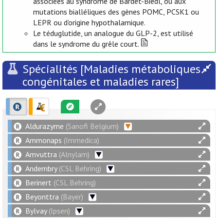
associées au syndrome de Bardet-Biedl, ou aux
mutations bialléliques des gènes POMC, PCSK1 ou
LEPR ou d’origine hypothalamique.
Le téduglutide, un analogue du GLP-2, est utilisé
dans le syndrome du grêle court.
Spécialités [Maladies métaboliques
congénitales et maladies rares]
Aldurazyme
(Sanofi Belgium)
Ammonaps
(Immedica)
Amvuttra
(Alnylam)
Andembry
(CSL Behring)
Berinert
(CSL Behring)
Beyonttra
(Bayer)
Bylvay
(Ipsen)