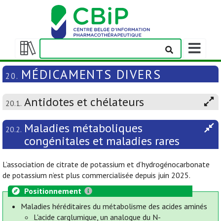
Afficher/m
la
Afficher/masquer
barre
la
MÉDICAMENTS DIVERS
20.
de
table
navigation
des
Antidotes et chélateurs
matières
20.1.
Maladies métaboliques
20.2.
congénitales et maladies rares
L’association de citrate de potassium et d’hydrogénocarbonate
de potassium n’est plus commercialisée depuis juin 2025.
Positionnement
Maladies héréditaires du métabolisme des acides aminés
L'acide carglumique, un analogue du N-