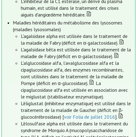
L'inhibiteur de la C1 estérase, un dérivé du plasma
humain, est utilisé dans le traitement des crises
aiguës d'angiœdème héréditaire.
Maladies héréditaires du métabolisme des lysosomes
(maladies lysosomales)
L'agalsidase alpha est utilisée dans le traitement de
la maladie de Fabry (déficit en α-galactosidase).
L'agalsidase bêta est utilisée dans le traitement de la
maladie de Fabry (déficit en α-galactosidase).
L'alglucosidase alfa, l’avalglucosidase alfa et la
cipaglucosidase alfa, des enzymes recombinantes,
sont utilisées dans le traitement de la maladie de
Pompe (déficit en α-glucosidase).
La
cipaglucosidase alfa est utilisée en association avec
le miglustat (stabilisateur enzymatique).
L’éliglustat (inhibiteur enzymatique) est utilisé dans le
traitement de la maladie de Gaucher (déficit en β-
glucocérébrosidase) [
voir Folia de juillet 2016
].
L’élosulfase alpha est utilisée dans le traitement du
syndrome de Morquio A (mucopolysaccharidose de