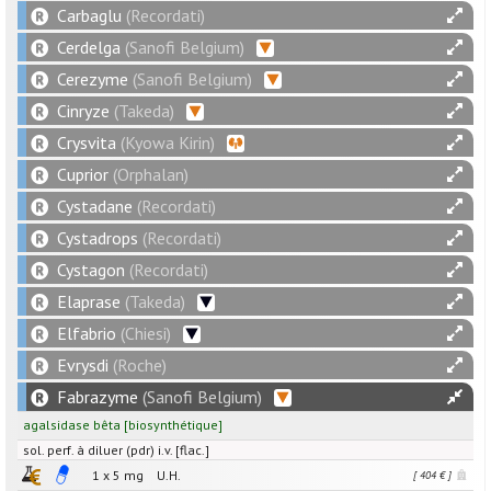
Carbaglu
(Recordati)
Cerdelga
(Sanofi Belgium)
Cerezyme
(Sanofi Belgium)
Cinryze
(Takeda)
Crysvita
(Kyowa Kirin)
Cuprior
(Orphalan)
Cystadane
(Recordati)
Cystadrops
(Recordati)
Cystagon
(Recordati)
Elaprase
(Takeda)
Elfabrio
(Chiesi)
Evrysdi
(Roche)
Fabrazyme
(Sanofi Belgium)
agalsidase bêta
[
biosynthétique
]
sol. perf. à diluer (pdr) i.v. [flac.]
1 x
5
mg
U.H.
[ 404 € ]