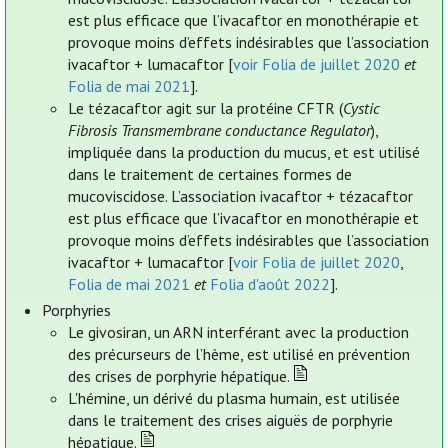
est plus efficace que l’ivacaftor en monothérapie et
provoque moins d’effets indésirables que l’association
ivacaftor + lumacaftor [
voir Folia de juillet 2020
et
Folia de mai 2021
].
Le tézacaftor agit sur la protéine CFTR (
Cystic
Fibrosis Transmembrane conductance Regulator
),
impliquée dans la production du mucus, et est utilisé
dans le traitement de certaines formes de
mucoviscidose. L’association ivacaftor + tézacaftor
est plus efficace que l’ivacaftor en monothérapie et
provoque moins d’effets indésirables que l’association
ivacaftor + lumacaftor [
voir Folia de juillet 2020
,
Folia de mai 2021
et
Folia d'août 2022
].
Porphyries
Le givosiran, un ARN interférant avec la production
des précurseurs de l’hème, est utilisé en prévention
des crises de porphyrie hépatique.
L'hémine, un dérivé du plasma humain, est utilisée
dans le traitement des crises aiguës de porphyrie
hépatique.