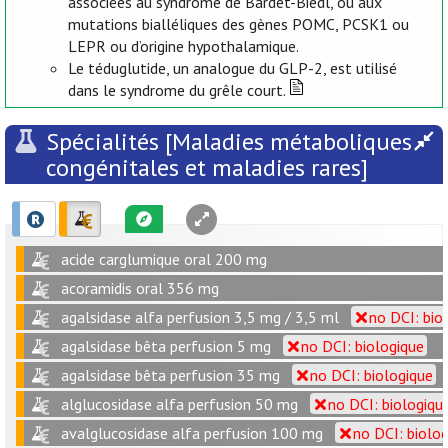
associées au syndrome de Bardet-Biedl, ou aux
mutations bialléliques des gènes POMC, PCSK1 ou
LEPR ou d’origine hypothalamique.
Le téduglutide, un analogue du GLP-2, est utilisé
dans le syndrome du grêle court.
Spécialités [Maladies métaboliques
congénitales et maladies rares]
acide carglumique oral 200 mg
acoramidis oral 356 mg
agalsidase alfa perfusion 3,5 mg / 3,5 ml
no DCI: bio
agalsidase bêta perfusion 5 mg
no DCI: biologique
agalsidase bêta perfusion 35 mg
no DCI: biologique
alglucosidase alfa perfusion 50 mg
no DCI: biologiqu
avalglucosidase alfa perfusion 100 mg
no DCI: biolo