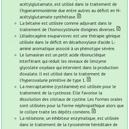
acétylglutamate, est utilisé dans le traitement de
l'hyperammoniémie due entre autres au déficit en N-
acétylglutamate synthétase.
La bétaïne est utilisée comme adjuvant dans le
traitement de l'homocystinurie d'origines diverses.
L’éladocagène exuparvovec est une thérapie génique
utilisée dans le déficit en décarboxylase d'acide L-
aminé aromatique associé à un phénotype sévère.
Le lumasiran est un petit acide ribonucléique
interférant qui réduit les niveaux de l’enzyme
glycolate oxydase qui intervient dans la production
d’oxalate. Il est utilisé dans le traitement de
l’hyperoxalurie primitive de type 1.
La mercaptamine (cystéamine) est utilisée pour le
traitement de la cystinose. Elle favorise la
dissolution des cristaux de cystine. Les formes orales
sont utilisées pour la forme néphropathique alors que
le collyre traite les dépôts cornéens.
La nitisinone, un inhibiteur enzymatique, est utilisée
dans le traitement de la tyrosinémie héréditaire de