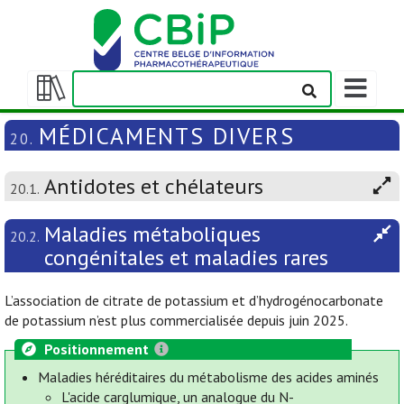
Afficher/m
la
Afficher/masquer
barre
la
MÉDICAMENTS DIVERS
20.
de
table
navigation
des
Antidotes et chélateurs
matières
20.1.
Maladies métaboliques
20.2.
congénitales et maladies rares
L’association de citrate de potassium et d’hydrogénocarbonate
de potassium n’est plus commercialisée depuis juin 2025.
Positionnement
Maladies héréditaires du métabolisme des acides aminés
L'acide carglumique, un analogue du N-