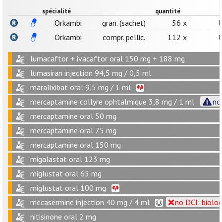
spécialité
quantité
Orkambi
gran. (sachet)
56 x
U
Orkambi
compr. pellic.
112 x
U
lumacaftor + ivacaftor oral 150 mg + 188 mg
lumasiran injection 94,5 mg / 0,5 ml
maralixibat oral 9,5 mg / 1 ml
mercaptamine collyre ophtalmique 3,8 mg / 1 ml
no
mercaptamine oral 50 mg
mercaptamine oral 75 mg
mercaptamine oral 150 mg
migalastat oral 123 mg
miglustat oral 65 mg
miglustat oral 100 mg
mécasermine injection 40 mg / 4 ml
no DCI: biolo
nitisinone oral 2 mg