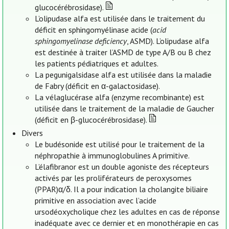
glucocérébrosidase).
L’olipudase alfa est utilisée dans le traitement du
déficit en sphingomyélinase acide (
acid
sphingomyelinase deficiency
, ASMD). L’olipudase alfa
est destinée à traiter l’ASMD de type A/B ou B chez
les patients pédiatriques et adultes.
La pegunigalsidase alfa est utilisée dans la maladie
de Fabry (déficit en α-galactosidase).
La vélaglucérase alfa (enzyme recombinante) est
utilisée dans le traitement de la maladie de Gaucher
(déficit en β-glucocérébrosidase).
Divers
Le budésonide est utilisé pour le traitement de la
néphropathie à immunoglobulines A primitive.
L’élafibranor est un double agoniste des récepteurs
activés par les proliférateurs de peroxysomes
(PPAR)α/δ. Il a pour indication la cholangite biliaire
primitive en association avec l’acide
ursodéoxycholique chez les adultes en cas de réponse
inadéquate avec ce dernier et en monothérapie en cas