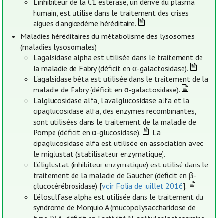
L'inhibiteur de la C1 estérase, un dérivé du plasma
humain, est utilisé dans le traitement des crises
aiguës d'angiœdème héréditaire.
Maladies héréditaires du métabolisme des lysosomes
(maladies lysosomales)
L'agalsidase alpha est utilisée dans le traitement de
la maladie de Fabry (déficit en α-galactosidase).
L'agalsidase bêta est utilisée dans le traitement de la
maladie de Fabry (déficit en α-galactosidase).
L'alglucosidase alfa, l’avalglucosidase alfa et la
cipaglucosidase alfa, des enzymes recombinantes,
sont utilisées dans le traitement de la maladie de
Pompe (déficit en α-glucosidase).
La
cipaglucosidase alfa est utilisée en association avec
le miglustat (stabilisateur enzymatique).
L’éliglustat (inhibiteur enzymatique) est utilisé dans le
traitement de la maladie de Gaucher (déficit en β-
glucocérébrosidase) [
voir Folia de juillet 2016
].
L’élosulfase alpha est utilisée dans le traitement du
syndrome de Morquio A (mucopolysaccharidose de