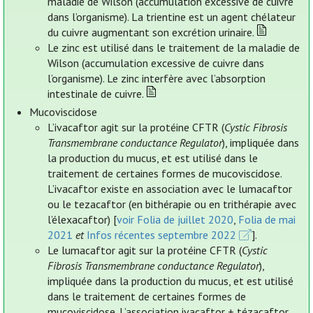
maladie de Wilson (accumulation excessive de cuivre
dans l’organisme). La trientine est un agent chélateur
du cuivre augmentant son excrétion urinaire.
Le zinc est utilisé dans le traitement de la maladie de
Wilson (accumulation excessive de cuivre dans
l’organisme). Le zinc interfère avec l’absorption
intestinale de cuivre.
Mucoviscidose
L’ivacaftor agit sur la protéine CFTR (
Cystic Fibrosis
Transmembrane conductance Regulator
), impliquée dans
la production du mucus, et est utilisé dans le
traitement de certaines formes de mucoviscidose.
L’ivacaftor existe en association avec le lumacaftor
ou le tezacaftor (en bithérapie ou en trithérapie avec
l’élexacaftor) [
voir Folia de juillet 2020
,
Folia de mai
2021
et
Infos récentes septembre 2022
].
Le lumacaftor agit sur la protéine CFTR (
Cystic
Fibrosis Transmembrane conductance Regulator
),
impliquée dans la production du mucus, et est utilisé
dans le traitement de certaines formes de
mucoviscidose. L’association ivacaftor + tézacaftor