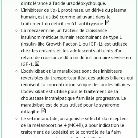
d’intolérance à l’acide ursodéoxycholique.
L'inhibiteur de l'α-1 protéinase, un dérivé du plasma
humain, est utilisé comme adjuvant dans le
traitement du déficit en α1-antitrypsine.
La mécasermine, un facteur de croissance
insulinomimétique humain recombinant de type 1
(Insulin-like Growth Factor-1 ou IGF-1), est utilisée
chez les enfants et les adolescents atteints d’un
retard de croissance dû à un déficit primaire sévère en
IGF-1.
L’odévixibat et le maralixibat sont des inhibiteurs
réversibles du transporteur iléal des acides biliaires qui
réduisent la concentration sérique des acides biliaires.
L’odévixibat est utilisé pour le traitement de la
cholestase intrahépatique familiale progressive. Le
maralixibat est de plus utilisé pour le syndrome
d’Alagille.
Le setmélanotide, un agoniste sélectif du récepteur
de la mélanocortine 4 (MC4R), a pour indication le
traitement de l’obésité et le contrôle de la faim