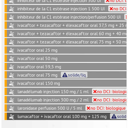
inhibiteur de la C1 estérase injection 500 UI
no DCI: b
inhibiteur de la C1 estérase injection 1 500 UI
no DCI:
inhibiteur de la C1 estérase injection/perfusion 500 UI
ivacaftor + tezacaftor + élexacaftor oral 37,5 mg + 25
ivacaftor + tezacaftor + élexacaftor oral 60 mg + 40 m
ivacaftor + tezacaftor + élexacaftor oral 75 mg + 50 m
ivacaftor oral 25 mg
ivacaftor oral 50 mg
ivacaftor oral 59,5 mg
ivacaftor oral 75 mg
solide/liq.
ivacaftor oral 150 mg
lanadélumab injection 150 mg / 1 ml
no DCI: biologi
lanadélumab injection 300 mg / 2 ml
no DCI: biologi
laronidase perfusion 500 U / 5 ml
no DCI: biologique
lumacaftor + ivacaftor oral 100 mg + 125 mg
solide