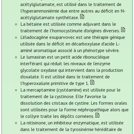
acétylglutamate, est utilisé dans le traitement de
l'hyperammoniémie due entre autres au déficit en N-
acétylglutamate synthétase.
La bétaïne est utilisée comme adjuvant dans le
traitement de l'homocystinurie d'origines diverses.
L’éladocagène exuparvovec est une thérapie génique
utilisée dans le déficit en décarboxylase d'acide L-
aminé aromatique associé à un phénotype sévère.
Le lumasiran est un petit acide ribonucléique
interférant qui réduit les niveaux de l’enzyme
glycolate oxydase qui intervient dans la production
d’oxalate. Il est utilisé dans le traitement de
l’hyperoxalurie primitive de type 1.
La mercaptamine (cystéamine) est utilisée pour le
traitement de la cystinose. Elle favorise la
dissolution des cristaux de cystine. Les formes orales
sont utilisées pour la forme néphropathique alors que
le collyre traite les dépôts cornéens.
La nitisinone, un inhibiteur enzymatique, est utilisée
dans le traitement de la tyrosinémie héréditaire de