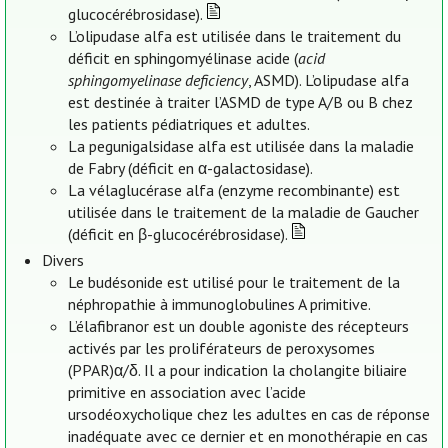
glucocérébrosidase).
L’olipudase alfa est utilisée dans le traitement du
déficit en sphingomyélinase acide (
acid
sphingomyelinase deficiency
, ASMD). L’olipudase alfa
est destinée à traiter l’ASMD de type A/B ou B chez
les patients pédiatriques et adultes.
La pegunigalsidase alfa est utilisée dans la maladie
de Fabry (déficit en α-galactosidase).
La vélaglucérase alfa (enzyme recombinante) est
utilisée dans le traitement de la maladie de Gaucher
(déficit en β-glucocérébrosidase).
Divers
Le budésonide est utilisé pour le traitement de la
néphropathie à immunoglobulines A primitive.
L’élafibranor est un double agoniste des récepteurs
activés par les proliférateurs de peroxysomes
(PPAR)α/δ. Il a pour indication la cholangite biliaire
primitive en association avec l’acide
ursodéoxycholique chez les adultes en cas de réponse
inadéquate avec ce dernier et en monothérapie en cas