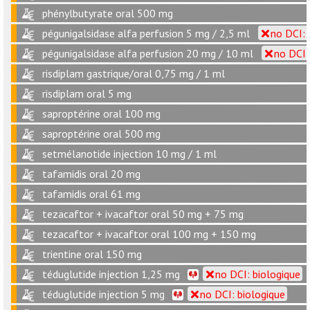
phénylbutyrate oral 500 mg
pégunigalsidase alfa perfusion 5 mg / 2,5 ml
no DCI: 
pégunigalsidase alfa perfusion 20 mg / 10 ml
no DCI:
risdiplam gastrique/oral 0,75 mg / 1 ml
risdiplam oral 5 mg
saproptérine oral 100 mg
saproptérine oral 500 mg
setmélanotide injection 10 mg / 1 ml
tafamidis oral 20 mg
tafamidis oral 61 mg
tezacaftor + ivacaftor oral 50 mg + 75 mg
tezacaftor + ivacaftor oral 100 mg + 150 mg
trientine oral 150 mg
téduglutide injection 1,25 mg
no DCI: biologique
téduglutide injection 5 mg
no DCI: biologique