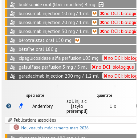
budésonide oral (libér. modifiée) 4 mg
burosumab injection 10 mg / 1 ml
no DCI: biologi
burosumab injection 20 mg / 1 ml
no DCI: biologi
burosumab injection 30 mg / 1 ml
no DCI: biologi
bérotralstat oral 150 mg
bétaïne oral 180 g
cipaglucosidase alfa perfusion 105 mg
no DCI: biolog
galsulfase perfusion 5 mg / 5 ml
no DCI: biologique
garadacimab injection 200 mg / 1,2 ml
no DCI: biolog
spécialité
quantité
sol. inj. s.c.
Andembry
[stylo
1 x
U
prérempli]
Publications associées
Nouveautés médicaments mars 2026