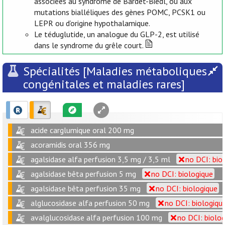
associées au syndrome de Bardet-Biedl, ou aux
mutations bialléliques des gènes POMC, PCSK1 ou
LEPR ou d’origine hypothalamique.
Le téduglutide, un analogue du GLP-2, est utilisé
dans le syndrome du grêle court.
Spécialités [Maladies métaboliques
congénitales et maladies rares]
acide carglumique oral 200 mg
acoramidis oral 356 mg
agalsidase alfa perfusion 3,5 mg / 3,5 ml
no DCI: bio
agalsidase bêta perfusion 5 mg
no DCI: biologique
agalsidase bêta perfusion 35 mg
no DCI: biologique
alglucosidase alfa perfusion 50 mg
no DCI: biologiqu
avalglucosidase alfa perfusion 100 mg
no DCI: biolo