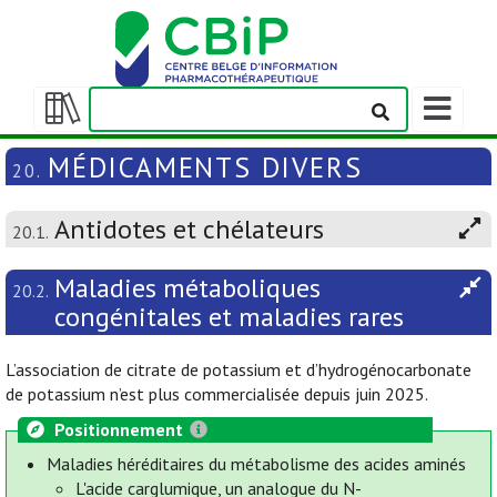
Afficher/m
la
Afficher/masquer
barre
la
MÉDICAMENTS DIVERS
20.
de
table
navigation
des
Antidotes et chélateurs
matières
20.1.
Maladies métaboliques
20.2.
congénitales et maladies rares
L’association de citrate de potassium et d’hydrogénocarbonate
de potassium n’est plus commercialisée depuis juin 2025.
Positionnement
Maladies héréditaires du métabolisme des acides aminés
L'acide carglumique, un analogue du N-