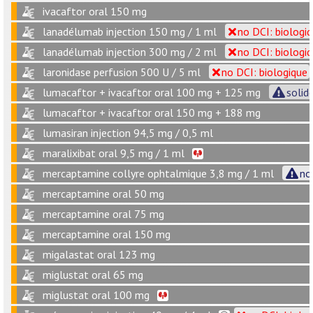
ivacaftor oral 150 mg
lanadélumab injection 150 mg / 1 ml
no DCI: biologi
lanadélumab injection 300 mg / 2 ml
no DCI: biologi
laronidase perfusion 500 U / 5 ml
no DCI: biologique
lumacaftor + ivacaftor oral 100 mg + 125 mg
solide
lumacaftor + ivacaftor oral 150 mg + 188 mg
lumasiran injection 94,5 mg / 0,5 ml
maralixibat oral 9,5 mg / 1 ml
mercaptamine collyre ophtalmique 3,8 mg / 1 ml
no
mercaptamine oral 50 mg
mercaptamine oral 75 mg
mercaptamine oral 150 mg
migalastat oral 123 mg
miglustat oral 65 mg
miglustat oral 100 mg