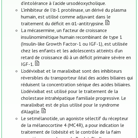
d’intolérance à l’acide ursodéoxycholique.
L'inhibiteur de l'α-1 protéinase, un dérivé du plasma
humain, est utilisé comme adjuvant dans le
traitement du déficit en α1-antitrypsine.
La mécasermine, un facteur de croissance
insulinomimétique humain recombinant de type 1
(Insulin-like Growth Factor-1 ou IGF-1), est utilisée
chez les enfants et les adolescents atteints d’un
retard de croissance dû à un déficit primaire sévère en
IGF-1.
L’odévixibat et le maralixibat sont des inhibiteurs
réversibles du transporteur iléal des acides biliaires qui
réduisent la concentration sérique des acides biliaires.
L’odévixibat est utilisé pour le traitement de la
cholestase intrahépatique familiale progressive. Le
maralixibat est de plus utilisé pour le syndrome
d’Alagille.
Le setmélanotide, un agoniste sélectif du récepteur
de la mélanocortine 4 (MC4R), a pour indication le
traitement de l’obésité et le contrôle de la faim