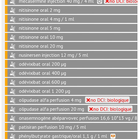
mécasermine injection 40 mg / 4 ml
no DCI: biolo
nitisinone oral 2 mg
nitisinone oral 4 mg / 1 ml
nitisinone oral 5 mg
nitisinone oral 10 mg
nitisinone oral 20 mg
nusinersen injection 12 mg / 5 ml
odévixibat oral 200 µg
odévixibat oral 400 µg
odévixibat oral 600 µg
odévixibat oral 1 200 µg
olipudase alfa perfusion 4 mg
no DCI: biologique
olipudase alfa perfusion 20 mg
no DCI: biologique
onasemnogène abéparvovec perfusion 16,6 10*13 vg / 8
patisiran perfusion 10 mg / 5 ml
phénylbutyrate gastrique/oral 1,1 g / 1 ml