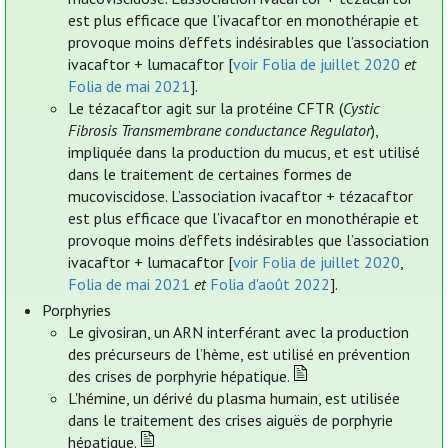
est plus efficace que l’ivacaftor en monothérapie et
provoque moins d’effets indésirables que l’association
ivacaftor + lumacaftor [
voir Folia de juillet 2020
et
Folia de mai 2021
].
Le tézacaftor agit sur la protéine CFTR (
Cystic
Fibrosis Transmembrane conductance Regulator
),
impliquée dans la production du mucus, et est utilisé
dans le traitement de certaines formes de
mucoviscidose. L’association ivacaftor + tézacaftor
est plus efficace que l’ivacaftor en monothérapie et
provoque moins d’effets indésirables que l’association
ivacaftor + lumacaftor [
voir Folia de juillet 2020
,
Folia de mai 2021
et
Folia d'août 2022
].
Porphyries
Le givosiran, un ARN interférant avec la production
des précurseurs de l’hème, est utilisé en prévention
des crises de porphyrie hépatique.
L'hémine, un dérivé du plasma humain, est utilisée
dans le traitement des crises aiguës de porphyrie
hépatique.