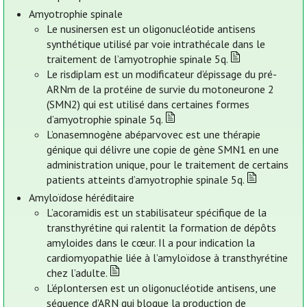
Amyotrophie spinale
Le nusinersen est un oligonucléotide antisens
synthétique utilisé par voie intrathécale dans le
traitement de l’amyotrophie spinale 5q.
Le risdiplam est un modificateur d’épissage du pré-
ARNm de la protéine de survie du motoneurone 2
(SMN2) qui est utilisé dans certaines formes
d’amyotrophie spinale 5q.
L’onasemnogène abéparvovec est une thérapie
génique qui délivre une copie de gène SMN1 en une
administration unique, pour le traitement de certains
patients atteints d’amyotrophie spinale 5q.
Amyloïdose héréditaire
L’acoramidis est un stabilisateur spécifique de la
transthyrétine qui ralentit la formation de dépôts
amyloides dans le cœur. Il a pour indication la
cardiomyopathie liée à l’amyloïdose à transthyrétine
chez l’adulte.
L’éplontersen est un oligonucléotide antisens, une
séquence d’ARN qui bloque la production de