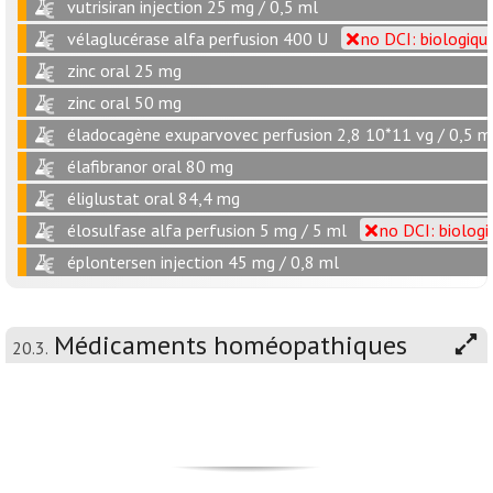
vutrisiran injection 25 mg / 0,5 ml
vélaglucérase alfa perfusion 400 U
no DCI: biologiqu
zinc oral 25 mg
zinc oral 50 mg
éladocagène exuparvovec perfusion 2,8 10*11 vg / 0,5 m
élafibranor oral 80 mg
éliglustat oral 84,4 mg
élosulfase alfa perfusion 5 mg / 5 ml
no DCI: biologi
éplontersen injection 45 mg / 0,8 ml
Médicaments homéopathiques
20.3.