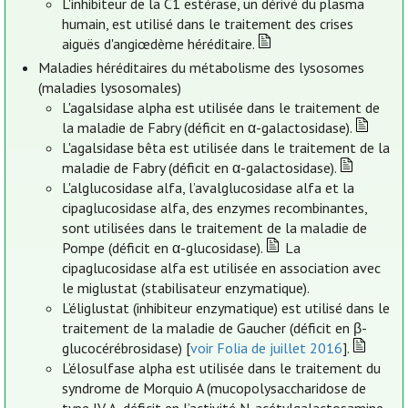
L'inhibiteur de la C1 estérase, un dérivé du plasma
humain, est utilisé dans le traitement des crises
aiguës d'angiœdème héréditaire.
Maladies héréditaires du métabolisme des lysosomes
(maladies lysosomales)
L'agalsidase alpha est utilisée dans le traitement de
la maladie de Fabry (déficit en α-galactosidase).
L'agalsidase bêta est utilisée dans le traitement de la
maladie de Fabry (déficit en α-galactosidase).
L'alglucosidase alfa, l’avalglucosidase alfa et la
cipaglucosidase alfa, des enzymes recombinantes,
sont utilisées dans le traitement de la maladie de
Pompe (déficit en α-glucosidase).
La
cipaglucosidase alfa est utilisée en association avec
le miglustat (stabilisateur enzymatique).
L’éliglustat (inhibiteur enzymatique) est utilisé dans le
traitement de la maladie de Gaucher (déficit en β-
glucocérébrosidase) [
voir Folia de juillet 2016
].
L’élosulfase alpha est utilisée dans le traitement du
syndrome de Morquio A (mucopolysaccharidose de