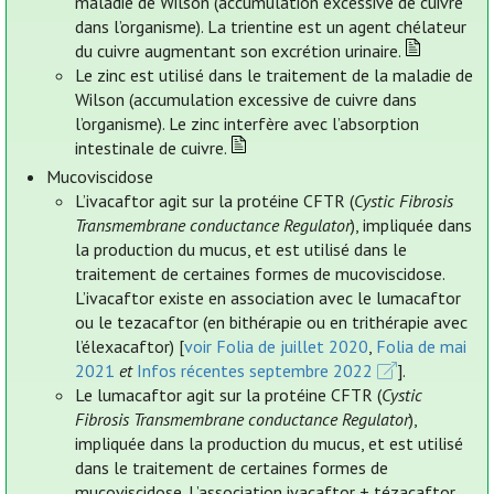
maladie de Wilson (accumulation excessive de cuivre
dans l’organisme). La trientine est un agent chélateur
du cuivre augmentant son excrétion urinaire.
Le zinc est utilisé dans le traitement de la maladie de
Wilson (accumulation excessive de cuivre dans
l’organisme). Le zinc interfère avec l’absorption
intestinale de cuivre.
Mucoviscidose
L’ivacaftor agit sur la protéine CFTR (
Cystic Fibrosis
Transmembrane conductance Regulator
), impliquée dans
la production du mucus, et est utilisé dans le
traitement de certaines formes de mucoviscidose.
L’ivacaftor existe en association avec le lumacaftor
ou le tezacaftor (en bithérapie ou en trithérapie avec
l’élexacaftor) [
voir Folia de juillet 2020
,
Folia de mai
2021
et
Infos récentes septembre 2022
].
Le lumacaftor agit sur la protéine CFTR (
Cystic
Fibrosis Transmembrane conductance Regulator
),
impliquée dans la production du mucus, et est utilisé
dans le traitement de certaines formes de
mucoviscidose. L’association ivacaftor + tézacaftor