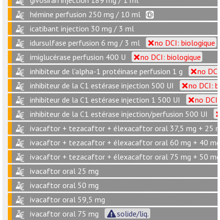
givosiran injection 189 mg / 1 ml
hémine perfusion 250 mg / 10 ml
icatibant injection 30 mg / 3 ml
idursulfase perfusion 6 mg / 3 ml
no DCI: biologique
imiglucérase perfusion 400 U
no DCI: biologique
inhibiteur de l'alpha-1 protéinase perfusion 1 g
no DCI
inhibiteur de la C1 estérase injection 500 UI
no DCI: b
inhibiteur de la C1 estérase injection 1 500 UI
no DCI:
inhibiteur de la C1 estérase injection/perfusion 500 UI
ivacaftor + tezacaftor + élexacaftor oral 37,5 mg + 25
ivacaftor + tezacaftor + élexacaftor oral 60 mg + 40 m
ivacaftor + tezacaftor + élexacaftor oral 75 mg + 50 m
ivacaftor oral 25 mg
ivacaftor oral 50 mg
ivacaftor oral 59,5 mg
ivacaftor oral 75 mg
solide/liq.