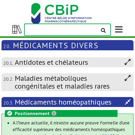
Afficher/m
la
Afficher/masquer
barre
la
MÉDICAMENTS DIVERS
20.
de
table
navigation
des
Antidotes et chélateurs
matières
20.1.
Maladies métaboliques
20.2.
congénitales et maladies rares
Médicaments homéopathiques
20.3.
Positionnement
A l'heure actuelle, il n'existe aucune preuve formelle d'une
efficacité supérieure des médicaments homéopathiques