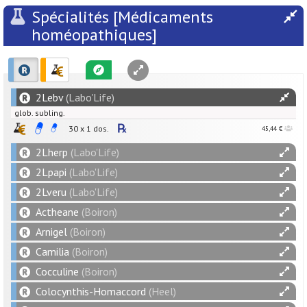
Spécialités [Médicaments
homéopathiques]
2Lebv
(Labo'Life)
glob. subling.
30 x 1 dos.
45,44 €
2Lherp
(Labo'Life)
2Lpapi
(Labo'Life)
2Lveru
(Labo'Life)
Actheane
(Boiron)
Arnigel
(Boiron)
Camilia
(Boiron)
Cocculine
(Boiron)
Colocynthis-Homaccord
(Heel)