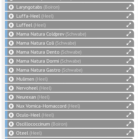
Laryngotabs
(Boiron)
Luffa-Heel
(Heel)
Luffeel
(Heel)
Mama Natura Coldprev
(Schwabe)
Mama Natura Coli
(Schwabe)
Mama Natura Dento
(Schwabe)
Mama Natura Dormi
(Schwabe)
Mama Natura Gastro
(Schwabe)
Mulimen
(Heel)
Nervoheel
(Heel)
Neurexan
(Heel)
Nux Vomica-Homaccord
(Heel)
Oculo-Heel
(Heel)
Oscillococcinum
(Boiron)
Oteel
(Heel)