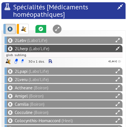
Spécialités [Médicaments
homéopathiques]
2Lebv
(Labo'Life)
2Lherp
(Labo'Life)
glob. subling.
30 x 1 dos.
45,44 €
2Lpapi
(Labo'Life)
2Lveru
(Labo'Life)
Actheane
(Boiron)
Arnigel
(Boiron)
Camilia
(Boiron)
Cocculine
(Boiron)
Colocynthis-Homaccord
(Heel)