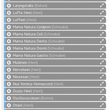
Laryngotabs
(Boiron)
Luffa-Heel
(Heel)
Luffeel
(Heel)
Mama Natura Coldprev
(Schwabe)
Mama Natura Coli
(Schwabe)
Mama Natura Dento
(Schwabe)
Mama Natura Dormi
(Schwabe)
Mama Natura Gastro
(Schwabe)
Mulimen
(Heel)
Nervoheel
(Heel)
Neurexan
(Heel)
Nux Vomica-Homaccord
(Heel)
Oculo-Heel
(Heel)
Oscillococcinum
(Boiron)
Oteel
(Heel)