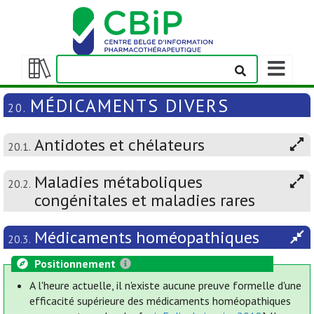
Afficher/m
la
Afficher/masquer
barre
la
MÉDICAMENTS DIVERS
20.
de
table
navigation
des
Antidotes et chélateurs
matières
20.1.
Maladies métaboliques
20.2.
congénitales et maladies rares
Médicaments homéopathiques
20.3.
Positionnement
A l'heure actuelle, il n'existe aucune preuve formelle d'une
efficacité supérieure des médicaments homéopathiques