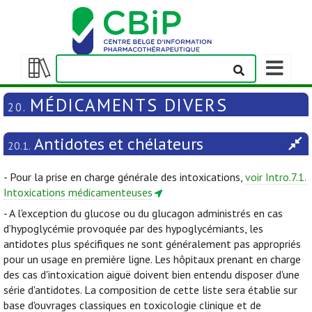
Afficher/m
la
Afficher/masquer
barre
la
MÉDICAMENTS DIVERS
20.
de
table
navigation
des
Antidotes et chélateurs
matières
20.1.
- Pour la prise en charge générale des intoxications,
voir Intro.7.1.
Intoxications médicamenteuses
- A l'exception du glucose ou du glucagon administrés en cas
d’hypoglycémie provoquée par des hypoglycémiants, les
antidotes plus spécifiques ne sont généralement pas appropriés
pour un usage en première ligne. Les hôpitaux prenant en charge
des cas d'intoxication aiguë doivent bien entendu disposer d'une
série d'antidotes. La composition de cette liste sera établie sur
base d'ouvrages classiques en toxicologie clinique et de