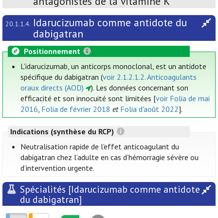
antagonistes de la vitamine K
Idarucizumab comme antidote du
20.1.1.4.
dabigatran
Positionnement
L’idarucizumab, un anticorps monoclonal, est un antidote
spécifique du dabigatran (
voir 2.1.2.1.2. Anticoagulants
oraux directs (AOD)
). Les données concernant son
efficacité et son innocuité sont limitées [
voir Folia de mai
2016
,
Folia de février 2018
et
Folia d'août 2022
].
Indications (synthèse du RCP)
Neutralisation rapide de l’effet anticoagulant du
dabigatran chez l’adulte en cas d’hémorragie sévère ou
d’intervention urgente.
Spécialités [Idarucizumab comme antidote
du dabigatran]