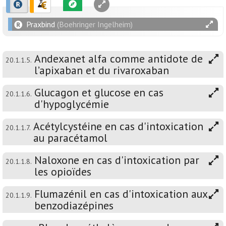
Praxbind
(Boehringer Ingelheim)
Andexanet alfa comme antidote de
20.1.1.5.
l’apixaban et du rivaroxaban
Glucagon et glucose en cas
20.1.1.6.
d'hypoglycémie
Acétylcystéine en cas d'intoxication
20.1.1.7.
au paracétamol
Naloxone en cas d'intoxication par
20.1.1.8.
les opioïdes
Flumazénil en cas d'intoxication aux
20.1.1.9.
benzodiazépines