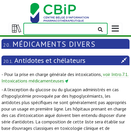
Afficher/m
la
Afficher/masquer
barre
la
MÉDICAMENTS DIVERS
20.
de
table
navigation
des
Antidotes et chélateurs
matières
20.1.
- Pour la prise en charge générale des intoxications,
voir Intro.7.1.
Intoxications médicamenteuses
- A l'exception du glucose ou du glucagon administrés en cas
d’hypoglycémie provoquée par des hypoglycémiants, les
antidotes plus spécifiques ne sont généralement pas appropriés
pour un usage en première ligne. Les hôpitaux prenant en charge
des cas d'intoxication aiguë doivent bien entendu disposer d'une
série d'antidotes. La composition de cette liste sera établie sur
base d'ouvrages classiques en toxicologie clinique et de