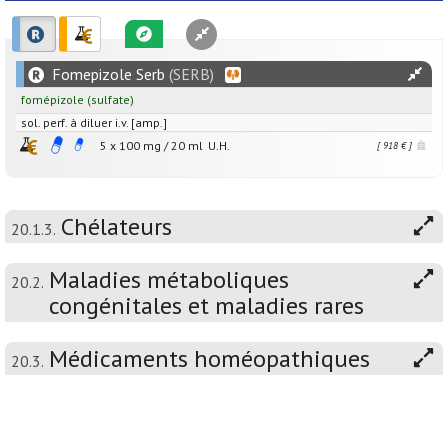
Fomepizole Serb
(SERB)
fomépizole
(sulfate)
sol. perf. à diluer i.v. [amp.]
5 x
100
mg
/
20
ml
U.H.
[ 918 € ]
Chélateurs
20.1.3.
Maladies métaboliques
20.2.
congénitales et maladies rares
Médicaments homéopathiques
20.3.