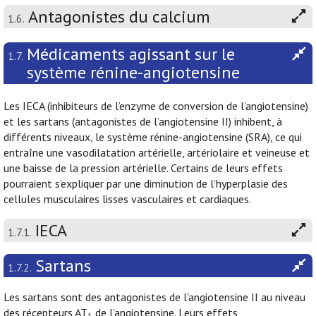
Antagonistes du calcium
1.6.
Médicaments agissant sur le
1.7.
système rénine-angiotensine
Les IECA (inhibiteurs de l’enzyme de conversion de l’angiotensine)
et les sartans (antagonistes de l’angiotensine II) inhibent, à
différents niveaux, le système rénine-angiotensine (SRA), ce qui
entraîne une vasodilatation artérielle, artériolaire et veineuse et
une baisse de la pression artérielle. Certains de leurs effets
pourraient s’expliquer par une diminution de l’hyperplasie des
cellules musculaires lisses vasculaires et cardiaques.
IECA
1.7.1.
Sartans
1.7.2.
Les sartans sont des antagonistes de l'angiotensine II au niveau
des récepteurs AT
de l'angiotensine. Leurs effets
1