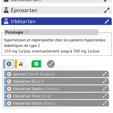
Éprosartan
Irbésartan
Posologie
hypertension et néphropathie chez les patients hypertendus
diabétiques de type 2
150 mg 1x/jour, éventuellement jusqu'à 300 mg 1x/jour
Aprovel
(Sanofi Belgium)
Irbesartan EG
(EG)
Irbesartan Sandoz
(Sandoz)
Irbesartan Teva
(Teva)
Irbesartan Viatris
(Viatris)