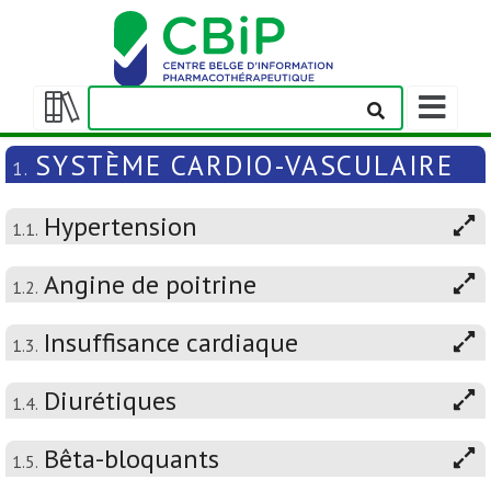
Afficher/m
la
Afficher/masquer
barre
la
SYSTÈME CARDIO-VASCULAIRE
1.
de
table
navigation
des
Hypertension
matières
1.1.
Angine de poitrine
1.2.
Insuffisance cardiaque
1.3.
Diurétiques
1.4.
Bêta-bloquants
1.5.