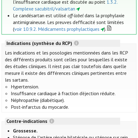
l’insuffisance cardiaque est discutée au point
1.3.2.
Complexe sacubitril/valsartan
Le candésartan est utilisé
off-label
dans la prophylaxie
antimigraineuse. Les preuves d’efficacité sont limitées
(
voir 10.9.2. Médicaments prophylactiques
).
Indications (synthèse du RCP)
Les indications et les posologies mentionnées dans les RCP
des différents produits sont celles pour lesquelles il existe
des études cliniques. Il n’est pas clair toutefois dans quelle
mesure il existe des différences cliniques pertinentes entre
les sartans.
Hypertension.
Insuffisance cardiaque à fraction d’éjection réduite.
Néphropathie (diabétique).
Post-infarctus du myocarde.
Contre-indications
Grossesse.
Sténose de l'artère rénale bilatérale ou sténose sur rein