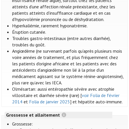
insuffisance rénale aiguë), surtout chez les patients
atteints d’une affection rénale préexistante, chez les
patients atteints d’insuffisance cardiaque et en cas
d’hypovolémie prononcée ou de déshydratation.
Hyperkaliémie, rarement hyponatrémie.
Éruption cutanée.
Troubles gastro-intestinaux (entre autres diarrhée),
troubles du goût.
Angiœdème (ne survenant parfois qu'après plusieurs mois
voire années de traitement, et plus fréquemment chez
les patients d’origine africaine et les patients avec des
antécédents d’angiœdème non lié à la prise d’un
médicament agissant sur le système rénine-angiotensine),
plus rare qu’avec les IECA.
Olmésartan: aussi entéropathie sévère avec atrophie
villositaire et diarrhée sévère (rare) [
voir Folia de février
2014
et
Folia de janvier 2025
] et hépatite auto-immune.
Grossesse et allaitement
Grossesse: