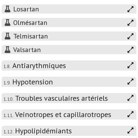
Losartan
Olmésartan
Telmisartan
Valsartan
Antiarythmiques
1.8.
Hypotension
1.9.
Troubles vasculaires artériels
1.10.
Veinotropes et capillarotropes
1.11.
Hypolipidémiants
1.12.