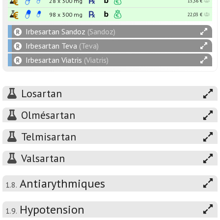
28 x
300
mg
13,36 €
98 x
300
mg
22,03 €
Irbesartan Sandoz
(Sandoz)
Irbesartan Teva
(Teva)
Irbesartan Viatris
(Viatris)
Losartan
Olmésartan
Telmisartan
Valsartan
Antiarythmiques
1.8.
Hypotension
1.9.