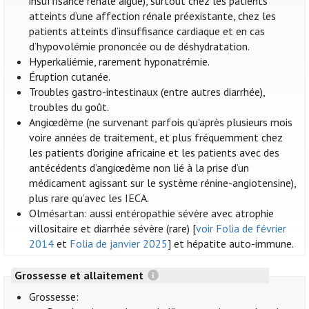
insuffisance rénale aiguë), surtout chez les patients
atteints d’une affection rénale préexistante, chez les
patients atteints d’insuffisance cardiaque et en cas
d’hypovolémie prononcée ou de déshydratation.
Hyperkaliémie, rarement hyponatrémie.
Éruption cutanée.
Troubles gastro-intestinaux (entre autres diarrhée),
troubles du goût.
Angiœdème (ne survenant parfois qu'après plusieurs mois
voire années de traitement, et plus fréquemment chez
les patients d’origine africaine et les patients avec des
antécédents d’angiœdème non lié à la prise d’un
médicament agissant sur le système rénine-angiotensine),
plus rare qu’avec les IECA.
Olmésartan: aussi entéropathie sévère avec atrophie
villositaire et diarrhée sévère (rare) [
voir Folia de février
2014
et
Folia de janvier 2025
] et hépatite auto-immune.
Grossesse et allaitement
Grossesse: