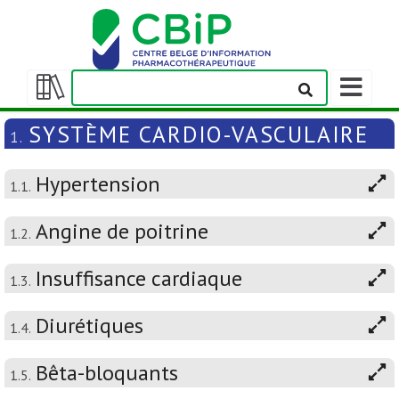
Afficher/m
la
Afficher/masquer
barre
la
SYSTÈME CARDIO-VASCULAIRE
1.
de
table
navigation
des
Hypertension
matières
1.1.
Angine de poitrine
1.2.
Insuffisance cardiaque
1.3.
Diurétiques
1.4.
Bêta-bloquants
1.5.