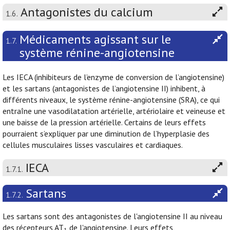
Antagonistes du calcium
1.6.
Médicaments agissant sur le
1.7.
système rénine-angiotensine
Les IECA (inhibiteurs de l’enzyme de conversion de l’angiotensine)
et les sartans (antagonistes de l’angiotensine II) inhibent, à
différents niveaux, le système rénine-angiotensine (SRA), ce qui
entraîne une vasodilatation artérielle, artériolaire et veineuse et
une baisse de la pression artérielle. Certains de leurs effets
pourraient s’expliquer par une diminution de l’hyperplasie des
cellules musculaires lisses vasculaires et cardiaques.
IECA
1.7.1.
Sartans
1.7.2.
Les sartans sont des antagonistes de l'angiotensine II au niveau
des récepteurs AT
de l'angiotensine. Leurs effets
1