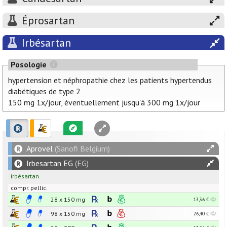
Éprosartan
Irbésartan
Posologie
hypertension et néphropathie chez les patients hypertendus
diabétiques de type 2
150 mg 1x/jour, éventuellement jusqu'à 300 mg 1x/jour
Aprovel
(Sanofi Belgium)
Irbesartan EG
(EG)
irbésartan
compr. pellic.
28 x
150
mg
13,36 €
98 x
150
mg
26,40 €