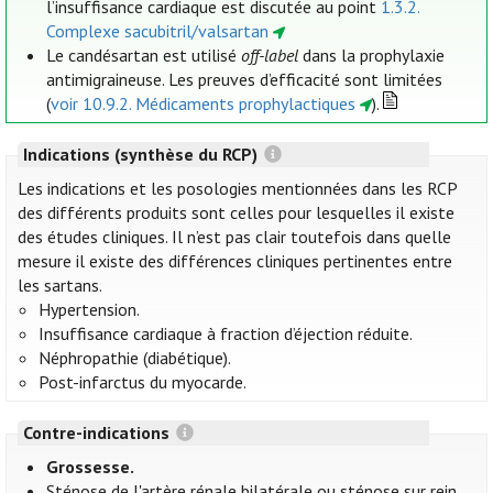
l’insuffisance cardiaque est discutée au point
1.3.2.
Complexe sacubitril/valsartan
Le candésartan est utilisé
off-label
dans la prophylaxie
antimigraineuse. Les preuves d’efficacité sont limitées
(
voir 10.9.2. Médicaments prophylactiques
).
Indications (synthèse du RCP)
Les indications et les posologies mentionnées dans les RCP
des différents produits sont celles pour lesquelles il existe
des études cliniques. Il n’est pas clair toutefois dans quelle
mesure il existe des différences cliniques pertinentes entre
les sartans.
Hypertension.
Insuffisance cardiaque à fraction d’éjection réduite.
Néphropathie (diabétique).
Post-infarctus du myocarde.
Contre-indications
Grossesse.
Sténose de l'artère rénale bilatérale ou sténose sur rein