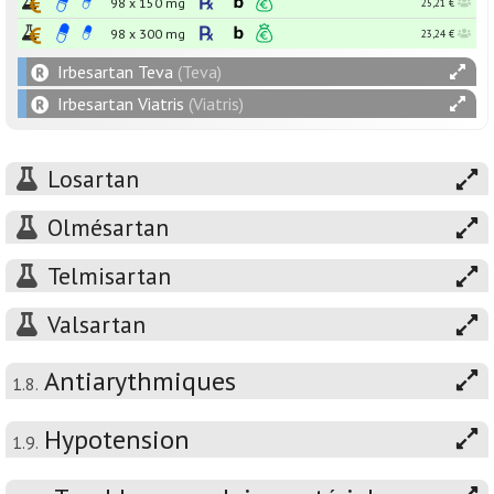
98 x
150
mg
25,21 €
98 x
300
mg
23,24 €
Irbesartan Teva
(Teva)
Irbesartan Viatris
(Viatris)
Losartan
Olmésartan
Telmisartan
Valsartan
Antiarythmiques
1.8.
Hypotension
1.9.