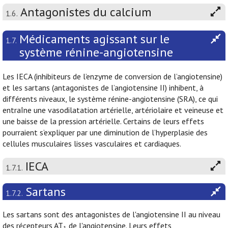
Antagonistes du calcium
1.6.
Médicaments agissant sur le
1.7.
système rénine-angiotensine
Les IECA (inhibiteurs de l’enzyme de conversion de l’angiotensine)
et les sartans (antagonistes de l’angiotensine II) inhibent, à
différents niveaux, le système rénine-angiotensine (SRA), ce qui
entraîne une vasodilatation artérielle, artériolaire et veineuse et
une baisse de la pression artérielle. Certains de leurs effets
pourraient s’expliquer par une diminution de l’hyperplasie des
cellules musculaires lisses vasculaires et cardiaques.
IECA
1.7.1.
Sartans
1.7.2.
Les sartans sont des antagonistes de l'angiotensine II au niveau
des récepteurs AT
de l'angiotensine. Leurs effets
1