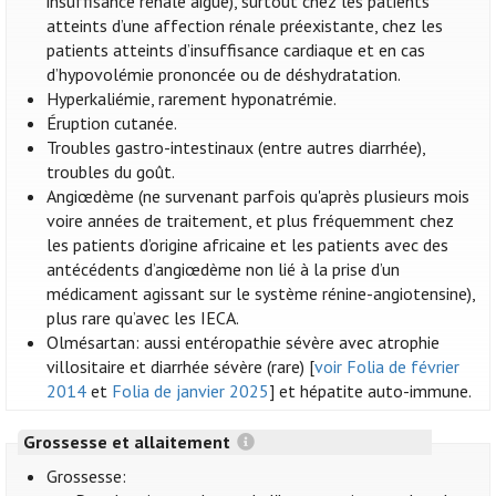
insuffisance rénale aiguë), surtout chez les patients
atteints d’une affection rénale préexistante, chez les
patients atteints d’insuffisance cardiaque et en cas
d’hypovolémie prononcée ou de déshydratation.
Hyperkaliémie, rarement hyponatrémie.
Éruption cutanée.
Troubles gastro-intestinaux (entre autres diarrhée),
troubles du goût.
Angiœdème (ne survenant parfois qu'après plusieurs mois
voire années de traitement, et plus fréquemment chez
les patients d’origine africaine et les patients avec des
antécédents d’angiœdème non lié à la prise d’un
médicament agissant sur le système rénine-angiotensine),
plus rare qu’avec les IECA.
Olmésartan: aussi entéropathie sévère avec atrophie
villositaire et diarrhée sévère (rare) [
voir Folia de février
2014
et
Folia de janvier 2025
] et hépatite auto-immune.
Grossesse et allaitement
Grossesse: