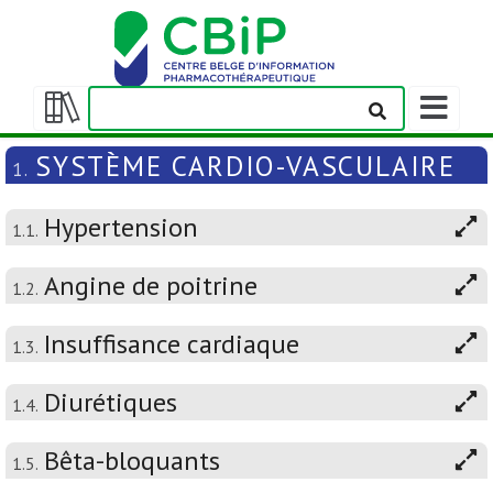
Afficher/m
la
Afficher/masquer
barre
la
SYSTÈME CARDIO-VASCULAIRE
1.
de
table
navigation
des
Hypertension
matières
1.1.
Angine de poitrine
1.2.
Insuffisance cardiaque
1.3.
Diurétiques
1.4.
Bêta-bloquants
1.5.