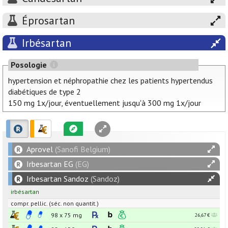
Éprosartan
Irbésartan
Posologie
hypertension et néphropathie chez les patients hypertendus
diabétiques de type 2
150 mg 1x/jour, éventuellement jusqu'à 300 mg 1x/jour
Aprovel
(Sanofi Belgium)
Irbesartan EG
(EG)
Irbesartan Sandoz
(Sandoz)
irbésartan
compr. pellic. (séc. non quantit.)
98 x
75
mg
26,67 €