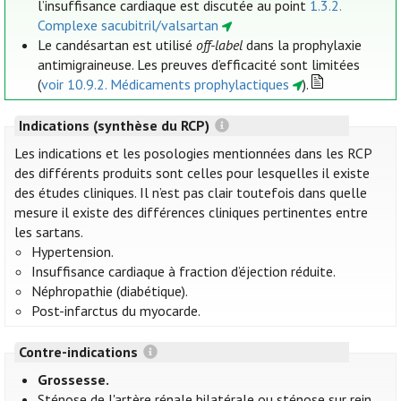
l’insuffisance cardiaque est discutée au point
1.3.2.
Complexe sacubitril/valsartan
Le candésartan est utilisé
off-label
dans la prophylaxie
antimigraineuse. Les preuves d’efficacité sont limitées
(
voir 10.9.2. Médicaments prophylactiques
).
Indications (synthèse du RCP)
Les indications et les posologies mentionnées dans les RCP
des différents produits sont celles pour lesquelles il existe
des études cliniques. Il n’est pas clair toutefois dans quelle
mesure il existe des différences cliniques pertinentes entre
les sartans.
Hypertension.
Insuffisance cardiaque à fraction d’éjection réduite.
Néphropathie (diabétique).
Post-infarctus du myocarde.
Contre-indications
Grossesse.
Sténose de l'artère rénale bilatérale ou sténose sur rein