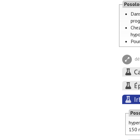
Posolo
Dans
prog
Chez
hypo
Pour
dé
C
É
I
Pos
hyper
150 m