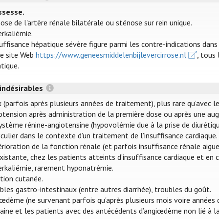
ssesse.
ose de l'artère rénale bilatérale ou sténose sur rein unique.
rkaliémie.
suffisance hépatique sévère figure parmi les contre-indications dans
le site Web
https://www.geneesmiddelenbijlevercirrose.nl
, tous
tique.
 indésirables
 (parfois après plusieurs années de traitement), plus rare qu’avec l
tension après administration de la première dose ou après une aug
ystème rénine-angiotensine (hypovolémie due à la prise de diurétique
iculier dans le contexte d’un traitement de l’insuffisance cardiaque.
rioration de la fonction rénale (et parfois insuffisance rénale aigu
xistante, chez les patients atteints d’insuffisance cardiaque et e
rkaliémie, rarement hyponatrémie.
tion cutanée.
bles gastro-intestinaux (entre autres diarrhée), troubles du goût.
œdème (ne survenant parfois qu'après plusieurs mois voire années 
caine et les patients avec des antécédents d’angiœdème non lié à l