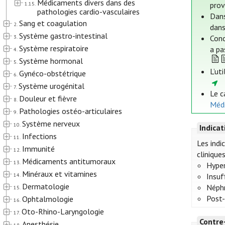
Médicaments divers dans des
1.15.
prov
pathologies cardio-vasculaires
Dans
Sang et coagulation
2.
dans
Système gastro-intestinal
3.
Conc
Système respiratoire
a pa
4.
Système hormonal
5.
L’ut
Gynéco-obstétrique
6.
Système urogénital
7.
Le c
Douleur et fièvre
8.
Médi
Pathologies ostéo-articulaires
9.
Système nerveux
10.
Indica
Infections
11.
Les indi
Immunité
12.
clinique
Médicaments antitumoraux
13.
Hyper
Minéraux et vitamines
14.
Insuf
Dermatologie
Néphr
15.
Post-
Ophtalmologie
16.
Oto-Rhino-Laryngologie
17.
Contre
Anesthésie