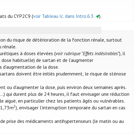
trats du CYP2C9 (
voir Tableau Ic. dans Intro.6.3.
).
n du risque de détérioration de la fonction rénale, surtout
 rénale.
urétiques à doses élevées (
voir rubrique "Effets indésirables"
), il
dose habituelle) de sartan et de l’augmenter
as d’augmentation de la dose.
 sartans doivent être initiés prudemment, le risque de sténose
ment ou d’augmenter la dose, puis environ deux semaines après.
..) qui durent plus de 24 heures, il faut envisager une réduction
e aiguë, en particulier chez les patients âgés ou vulnérables.
2
n/1,73m
), envisager l’interruption temporaire du sartan en cas
de prise des médicaments antihypertenseurs (le matin ou au