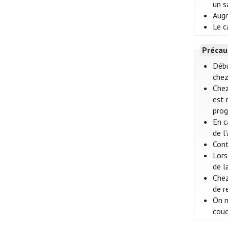
un s
Augm
Le c
Précau
Débu
chez
Chez
est 
prog
En c
de l
Cont
Lors
de l
Chez
de r
On n
couc