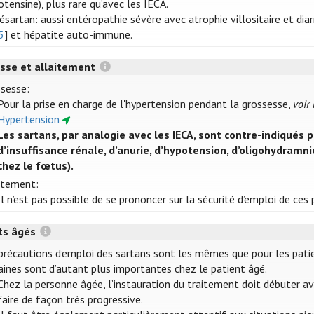
otensine), plus rare qu’avec les IECA.
sartan: aussi entéropathie sévère avec atrophie villositaire et diarr
5
] et hépatite auto-immune.
sse et allaitement
sesse:
Pour la prise en charge de l'hypertension pendant la grossesse,
voir
Hypertension
Les sartans, par analogie avec les IECA, sont contre-indiqués 
d’insuffisance rénale, d’anurie, d’hypotension, d’oligohydram
chez le fœtus).
itement:
Il n’est pas possible de se prononcer sur la sécurité d’emploi de ce
ts âgés
précautions d’emploi des sartans sont les mêmes que pour les patie
aines sont d’autant plus importantes chez le patient âgé.
Chez la personne âgée, l’instauration du traitement doit débuter av
faire de façon très progressive.