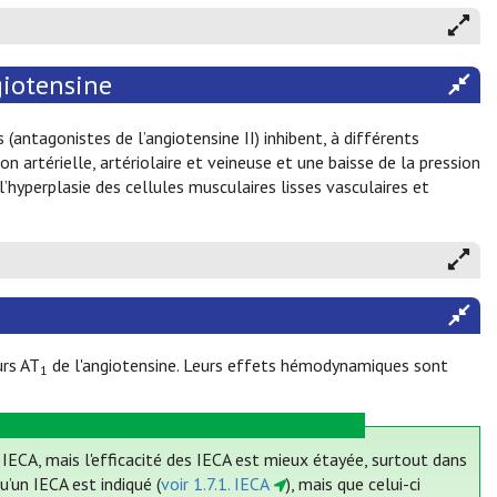
giotensine
 (antagonistes de l’angiotensine II) inhibent, à différents
n artérielle, artériolaire et veineuse et une baisse de la pression
 l’hyperplasie des cellules musculaires lisses vasculaires et
urs AT
de l'angiotensine. Leurs effets hémodynamiques sont
1
s IECA, mais l'efficacité des IECA est mieux étayée, surtout dans
u’un IECA est indiqué (
voir 1.7.1. IECA
), mais que celui-ci