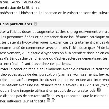
artan + AINS + diurétique.
entation de la lithémie.
andésartan, l'irbésartan, le losartan et le valsartan sont des subs
tions particulières
ter à faibles doses et augmenter celles-ci progressivement en raiso
 les personnes âgées et en présence d’une insuffisance cardiaque ou
 les patients hypovolémiques, p.ex. en cas de traitement par des di
recommandé de commencer avec une très faible dose (p.ex. ¼ de la 
ressivement, vu le risque d’hypotension à la première dose et en c
as d’artériopathie périphérique ou d’athérosclérose généralisée: les
’artère rénale étant élevé chez ces patients.
rôler la fonction rénale et la kaliémie avant d’instaurer le traite
 d'épisodes aigus de déshydratation (diarrhée, vomissements, fièvre,.
a dose ou l’arrêt temporaire du sartan pour éviter une atteinte rénal
 le patient avec une insuffisance rénale sévère (DFG < 30 mL/mi
ecours à une imagerie utilisant un produit de contraste iodé.
e dispose pas de preuves suffisantes qui montrent que le moment 
her) influence leur efficacité.