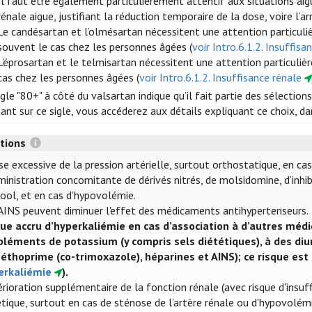
Il faut être également particulièrement attentif aux situations ai
rénale aigue, justifiant la réduction temporaire de la dose, voire l’
Le candésartan et l’olmésartan nécessitent une attention particuli
souvent le cas chez les personnes âgées (
voir Intro.6.1.2. Insuffisa
L’éprosartan et le telmisartan nécessitent une attention particulièr
cas chez les personnes âgées (
voir Intro.6.1.2. Insuffisance rénale
igle "80+" à côté du valsartan indique qu’il fait partie des sélection
uant sur ce sigle, vous accéderez aux détails expliquant ce choix, 
ctions
se excessive de la pression artérielle, surtout orthostatique, en ca
ministration concomitante de dérivés nitrés, de molsidomine, d’inh
cool, et en cas d’hypovolémie.
AINS peuvent diminuer l'effet des médicaments antihypertenseurs.
que accru d’hyperkaliémie en cas d’association à d’autres 
léments de potassium (y compris sels diététiques), à des diu
éthoprime (co-trimoxazole), héparines et AINS); ce risque est 
erkaliémie
).
rioration supplémentaire de la fonction rénale (avec risque d'insuff
étique, surtout en cas de sténose de l’artère rénale ou d'hypovolé