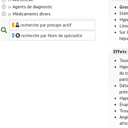
18.
Agents de diagnostic
Gro
19.
Stén
Médicaments divers
20.
Hype
recherche par principe actif
L’in
Sur 
recherche par Nom de spécialité
hépa
Effets
Toux
Hypo
du s
part
Dété
prée
Hype
Érup
Trou
Angi
afri