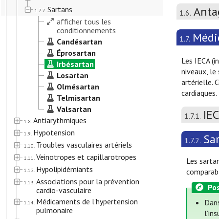
Anta
Sartans
1.7.2.
1.6.
afficher tous les
conditionnements
Médi
1.7.
Candésartan
Éprosartan
Les IECA (i
Irbésartan
niveaux, le
Losartan
artérielle.
Olmésartan
cardiaques.
Telmisartan
Valsartan
IE
1.7.1.
Antiarythmiques
1.8.
Hypotension
1.9.
Sa
1.7.2.
Troubles vasculaires artériels
1.10.
Veinotropes et capillarotropes
1.11.
Les sarta
Hypolipidémiants
1.12.
comparabl
Associations pour la prévention
1.13.
Pos
cardio-vasculaire
Médicaments de l’hypertension
Dans
1.14.
pulmonaire
l’in