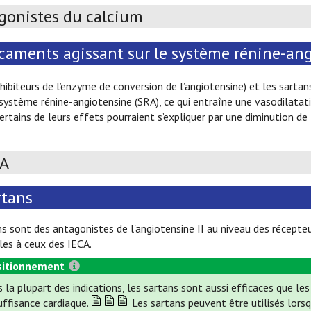
gonistes du calcium
caments agissant sur le système rénine-an
nhibiteurs de l’enzyme de conversion de l’angiotensine) et les sartans
 système rénine-angiotensine (SRA), ce qui entraîne une vasodilatatio
 Certains de leurs effets pourraient s’expliquer par une diminution de
CA
rtans
ns sont des antagonistes de l'angiotensine II au niveau des récepte
es à ceux des IECA.
itionnement
 la plupart des indications, les sartans sont aussi efficaces que le
suffisance cardiaque.
Les sartans peuvent être utilisés lorsq