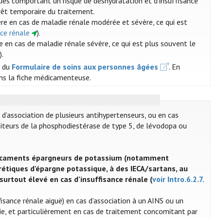
gues comportant un risque de déshydratation et d’insuffisance
arrêt temporaire du traitement.
ère en cas de maladie rénale modérée et sévère, ce qui est
nce rénale
).
e en cas de maladie rénale sévère, ce qui est plus souvent le
).
s du
Formulaire de soins aux personnes âgées
. En
dans la fiche médicamenteuse.
s d’association de plusieurs antihypertenseurs, ou en cas
ibiteurs de la phosphodiestérase de type 5, de lévodopa ou
médicaments épargneurs de potassium (notamment
rétiques d'épargne potassique, à des IECA/sartans, au
surtout élevé en cas d’insuffisance rénale (
voir Intro.6.2.7.
isance rénale aiguë) en cas d’association à un AINS ou un
mie, et particulièrement en cas de traitement concomitant par