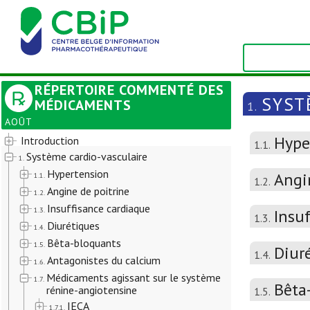
RÉPERTOIRE COMMENTÉ DES
SYST
MÉDICAMENTS
1.
AOÛT
Hype
Introduction
1.1.
Système cardio-vasculaire
1.
Hypertension
Angi
1.1.
1.2.
Angine de poitrine
1.2.
Insuffisance cardiaque
1.3.
Insu
1.3.
Diurétiques
1.4.
Bêta-bloquants
1.5.
Diur
1.4.
Antagonistes du calcium
1.6.
Médicaments agissant sur le système
1.7.
Bêta
rénine-angiotensine
1.5.
IECA
1.7.1.