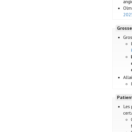
angi
Olmé
202
Grosse
Gros
Alla
Patien
Les 
cert