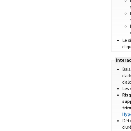
Le s
cliq
Intera
Bais
d’ad
d’al
Les 
Ris
supp
trim
Hyp
Dété
diur