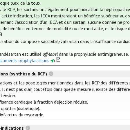
oque p.ex. de la toux.
 le RCP, les sartans ont également pour indication la néphropathie
 cette indication, les IECA montreraient un bénéfice supérieur aux 
ernant l'association d'un IECA et d'un sartan, aucune donnée ne pro
s de bénéfice en termes de morbidité ou de mortalité, et le risque d
ilisation du complexe sacubitril/valsartan dans l’insuffisance cardi
andésartan est utilisé
off-label
dans la prophylaxie antimigraineuse. 
caments prophylactiques
).
tions (synthèse du RCP)
cations et les posologies mentionnées dans les RCP des différents p
s. Il n’est pas clair toutefois dans quelle mesure il existe des différ
tension.
fisance cardiaque à fraction d’éjection réduite.
opathie (diabétique).
infarctus du myocarde.
-indications