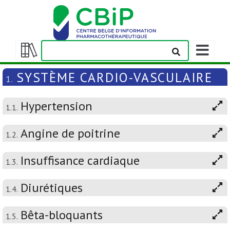
Afficher/m
la
Afficher/masquer
barre
la
SYSTÈME CARDIO-VASCULAIRE
1.
de
table
navigation
des
Hypertension
matières
1.1.
Angine de poitrine
1.2.
Insuffisance cardiaque
1.3.
Diurétiques
1.4.
Bêta-bloquants
1.5.