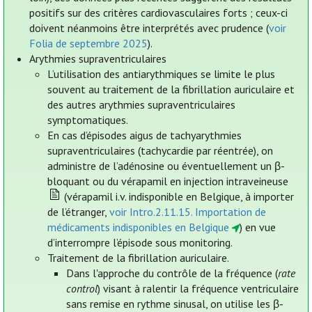
positifs sur des critères cardiovasculaires forts ; ceux-ci
doivent néanmoins être interprétés avec prudence (
voir
Folia de septembre 2025
).
Arythmies supraventriculaires
L’utilisation des antiarythmiques se limite le plus
souvent au traitement de la fibrillation auriculaire et
des autres arythmies supraventriculaires
symptomatiques.
En cas d’épisodes aigus de tachyarythmies
supraventriculaires (tachycardie par réentrée), on
administre de l’adénosine ou éventuellement un β-
bloquant ou du vérapamil en injection intraveineuse
(vérapamil i.v. indisponible en Belgique, à importer
de l’étranger,
voir Intro.2.11.15. Importation de
médicaments indisponibles en Belgique
) en vue
d’interrompre l’épisode sous monitoring.
Traitement de la fibrillation auriculaire.
Dans l'approche du contrôle de la fréquence (
rate
control
) visant à ralentir la fréquence ventriculaire
sans remise en rythme sinusal, on utilise les β-