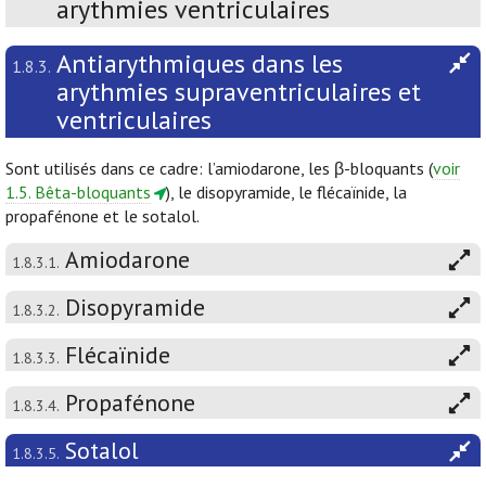
arythmies ventriculaires
Antiarythmiques dans les
1.8.3.
arythmies supraventriculaires et
ventriculaires
Sont utilisés dans ce cadre: l’amiodarone, les β-bloquants (
voir
1.5. Bêta-bloquants
), le disopyramide, le flécaïnide, la
propafénone et le sotalol.
Amiodarone
1.8.3.1.
Disopyramide
1.8.3.2.
Flécaïnide
1.8.3.3.
Propafénone
1.8.3.4.
Sotalol
1.8.3.5.