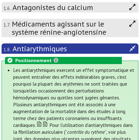
Antagonistes du calcium
1.6.
Médicaments agissant sur le
1.7.
système rénine-angiotensine
Antiarythmiques
1.8.
Positionnement
Les antiarythmiques exercent un effet symptomatique et
peuvent entraîner des effets indésirables graves, c'est
pourquoi la plupart des arythmies ne sont traitées que
lorsqu’elles occasionnent des perturbations
hémodynamiques ou qu’elles sont jugées gênantes.
Plusieurs antiarythmiques ont été associés à une
augmentation de la mortalité dans des études à long
terme chez des patients coronariens ou insuffisants
cardiaques.
Pour l’utilisation d’antiarythmiques dans
la fibrillation auriculaire (“
contrôle du rythme
”, voir plus
loin), des données plus récentes suggèrent des résultats