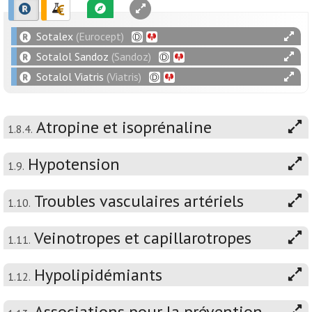
Sotalex
(Eurocept)
Sotalol Sandoz
(Sandoz)
Sotalol Viatris
(Viatris)
Atropine et isoprénaline
1.8.4.
Hypotension
1.9.
Troubles vasculaires artériels
1.10.
Veinotropes et capillarotropes
1.11.
Hypolipidémiants
1.12.
Associations pour la prévention