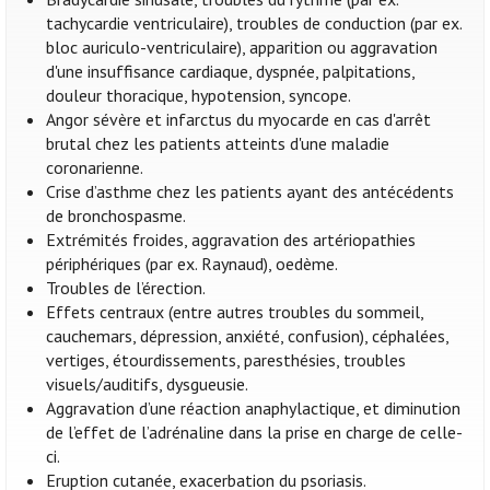
tachycardie ventriculaire), troubles de conduction (par ex.
bloc auriculo-ventriculaire), apparition ou aggravation
d'une insuffisance cardiaque, dyspnée, palpitations,
douleur thoracique, hypotension, syncope.
Angor sévère et infarctus du myocarde en cas d'arrêt
brutal chez les patients atteints d'une maladie
coronarienne.
Crise d’asthme chez les patients ayant des antécédents
de bronchospasme.
Extrémités froides, aggravation des artériopathies
périphériques (par ex. Raynaud), oedème.
Troubles de l’érection.
Effets centraux (entre autres troubles du sommeil,
cauchemars, dépression, anxiété, confusion), céphalées,
vertiges, étourdissements, paresthésies, troubles
visuels/auditifs, dysgueusie.
Aggravation d’une réaction anaphylactique, et diminution
de l’effet de l’adrénaline dans la prise en charge de celle-
ci.
Eruption cutanée, exacerbation du psoriasis.