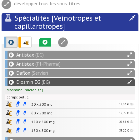
développer tous les sous-titres
Spécialités [Veinotropes et
capillarotropes]
Antistax
(EG)
Antistax
(PI-Pharma)
Daflon
(Servier)
Diosmin EG
(EG)
diosmine
[
micronisé
]
compr. pellic.
30 x
500
mg
12,36 €
60 x
500
mg
19,75 €
120 x
500
mg
29,53 €
180 x
500
mg
39,20 €