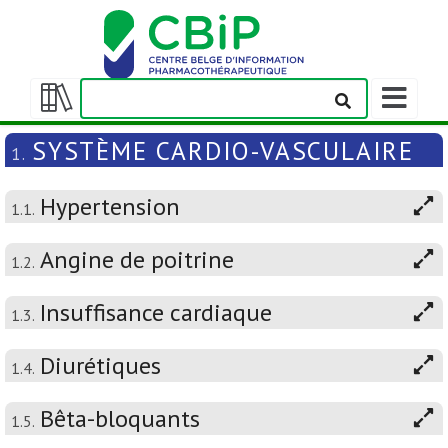
Afficher/m
la
Afficher/masquer
barre
la
SYSTÈME CARDIO-VASCULAIRE
1.
de
table
navigation
des
Hypertension
matières
1.1.
Angine de poitrine
1.2.
Insuffisance cardiaque
1.3.
Diurétiques
1.4.
Bêta-bloquants
1.5.