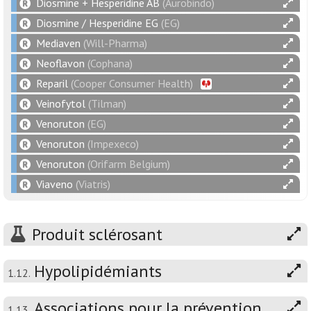
Diosmine + Hesperidine AB
(Aurobindo)
Diosmine / Hesperidine EG
(EG)
Mediaven
(Will-Pharma)
Neoflavon
(Cophana)
Reparil
(Cooper Consumer Health)
Veinofytol
(Tilman)
Venoruton
(EG)
Venoruton
(Impexeco)
Venoruton
(Orifarm Belgium)
Viaveno
(Viatris)
Produit sclérosant
Hypolipidémiants
1.12.
Associations pour la prévention
1.13.