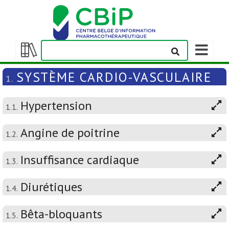
Afficher/m
la
Afficher/masquer
barre
la
SYSTÈME CARDIO-VASCULAIRE
1.
de
table
navigation
des
Hypertension
matières
1.1.
Angine de poitrine
1.2.
Insuffisance cardiaque
1.3.
Diurétiques
1.4.
Bêta-bloquants
1.5.