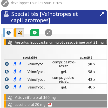
développer tous les sous-titres
Spécialités [Veinotropes et
capillarotropes]
Aesculus hippocastanum (protoaescigénine) oral 21 mg
spécialité
quantité
compr. gastro-
Veinofytol
98 x
résist.
Veinofytol
gél.
98 x
compr. gastro-
Veinofytol
42 x
résist.
Veinofytol
gél.
40 x
Vitis vinifera oral 360 mg
aescine oral 20 mg