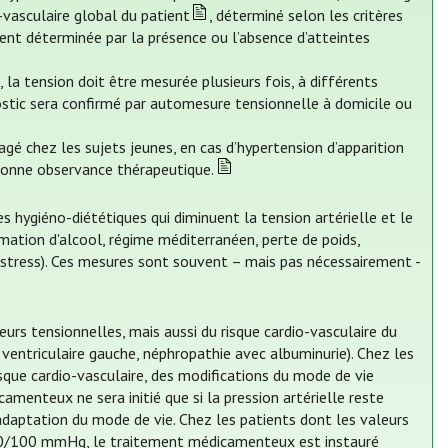
-vasculaire global du patient
, déterminé selon les critères
nt déterminée par la présence ou l’absence d’atteintes
a tension doit être mesurée plusieurs fois, à différents
tic sera confirmé par automesure tensionnelle à domicile ou
agé chez les sujets jeunes, en cas d’hypertension d’apparition
bonne observance thérapeutique.
hygiéno-diététiques qui diminuent la tension artérielle et le
mation d'alcool, régime méditerranéen, perte de poids,
 stress). Ces mesures sont souvent – mais pas nécessairement -
rs tensionnelles, mais aussi du risque cardio-vasculaire du
 ventriculaire gauche, néphropathie avec albuminurie). Chez les
isque cardio-vasculaire, des modifications du mode de vie
menteux ne sera initié que si la pression artérielle reste
adaptation du mode de vie. Chez les patients dont les valeurs
60/100 mmHg, le traitement médicamenteux est instauré