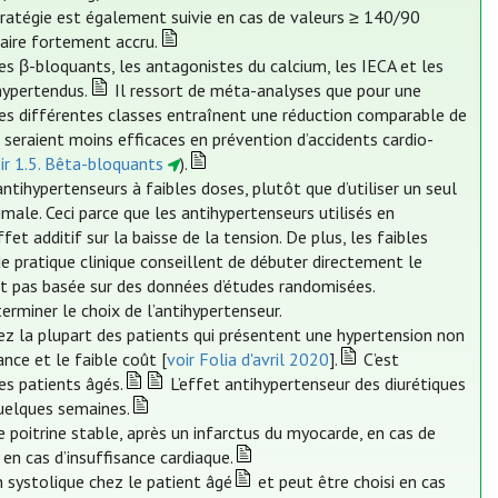
ratégie est également suivie en cas de valeurs ≥ 140/90
aire fortement accru.
es β-bloquants, les antagonistes du calcium, les IECA et les
hypertendus.
Il ressort de méta-analyses que pour une
ces différentes classes entraînent une réduction comparable de
 seraient moins efficaces en prévention d’accidents cardio-
ir 1.5. Bêta-bloquants
).
antihypertenseurs à faibles doses, plutôt que d’utiliser un seul
ale. Ceci parce que les antihypertenseurs utilisés en
et additif sur la baisse de la tension. De plus, les faibles
 de pratique clinique conseillent de débuter directement le
t pas basée sur des données d’études randomisées.
erminer le choix de l’antihypertenseur.
hez la plupart des patients qui présentent une hypertension non
nce et le faible coût [
voir Folia d'avril 2020
].
C’est
s patients âgés.
L’effet antihypertenseur des diurétiques
quelques semaines.
e poitrine stable, après un infarctus du myocarde, en cas de
 en cas d’insuffisance cardiaque.
n systolique chez le patient âgé
et peut être choisi en cas