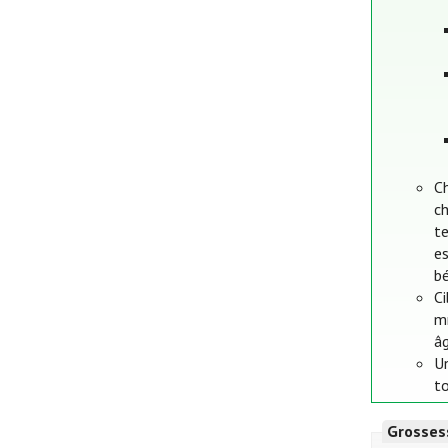
Ch
ch
te
es
bé
Ci
mm
âg
Un
to
Grosses