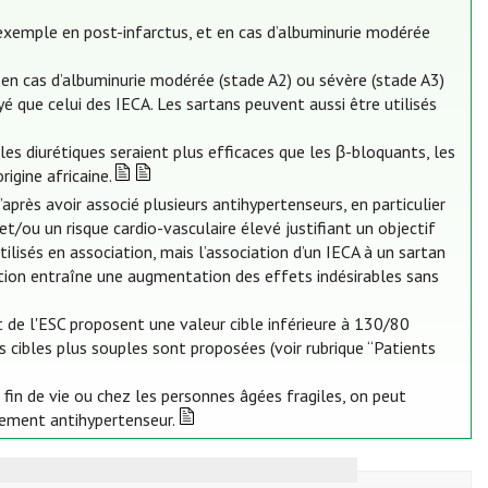
 exemple en post-infarctus, et en cas d’albuminurie modérée
t en cas d’albuminurie modérée (stade A2) ou sévère (stade A3)
é que celui des IECA. Les sartans peuvent aussi être utilisés
es diurétiques seraient plus efficaces que les β-bloquants, les
rigine africaine.
après avoir associé plusieurs antihypertenseurs, en particulier
/ou un risque cardio-vasculaire élevé justifiant un objectif
lisés en association, mais l’association d’un IECA à un sartan
ation entraîne une augmentation des effets indésirables sans
t de l'ESC proposent une valeur cible inférieure à 130/80
 cibles plus souples sont proposées (voir rubrique “Patients
fin de vie ou chez les personnes âgées fragiles, on peut
tement antihypertenseur.