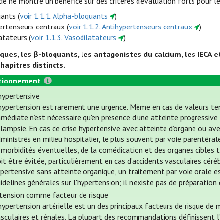
e ne montre un bénéfice sur des critères d’évaluation forts pour 
ants (
voir 1.1.1. Alpha-bloquants
)
ertenseurs centraux (
voir 1.1.2. Antihypertenseurs centraux
)
atateurs (
voir 1.1.3. Vasodilatateurs
)
iques, les β-bloquants, les antagonistes du calcium, les IECA e
chapitres distincts.
tionnement
 hypertensive
'hypertension est rarement une urgence. Même en cas de valeurs te
médiate n’est nécessaire qu'en présence d'une atteinte progressive a
clampsie. En cas de crise hypertensive avec atteinte d’organe ou a
ministrés en milieu hospitalier, le plus souvent par voie parentéral
omorbidités éventuelles, de la comédication et des organes cibles 
it être évitée, particulièrement en cas d’accidents vasculaires cér
ypertensive sans atteinte organique, un traitement par voie orale 
idelines générales sur l'hypertension; il n’existe pas de préparation
tension comme facteur de risque
hypertension artérielle est un des principaux facteurs de risque de 
asculaires et rénales. La plupart des recommandations définissent