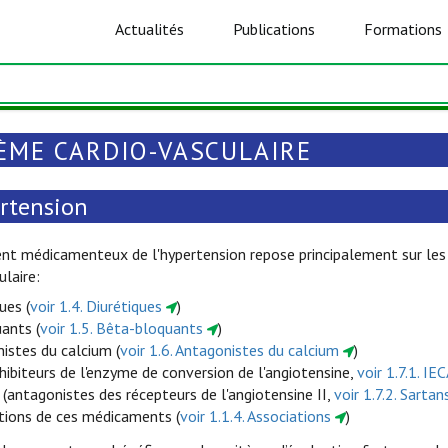
Actualités
Publications
Formations
ÈME CARDIO-VASCULAIRE
rtension
nt médicamenteux de l'hypertension repose principalement sur les
ulaire:
ues (
voir 1.4. Diurétiques
)
ants (
voir 1.5. Bêta-bloquants
)
istes du calcium (
voir 1.6. Antagonistes du calcium
)
nhibiteurs de l'enzyme de conversion de l'angiotensine,
voir 1.7.1. IE
 (antagonistes des récepteurs de l'angiotensine II,
voir 1.7.2. Sartan
tions de ces médicaments (
voir 1.1.4. Associations
)