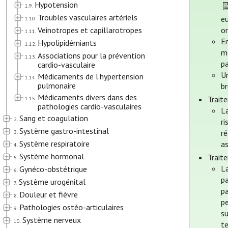
Hypotension
1.9.
Troubles vasculaires artériels
e
1.10.
Veinotropes et capillarotropes
o
1.11.
E
Hypolipidémiants
1.12.
m
Associations pour la prévention
1.13.
pa
cardio-vasculaire
Un
Médicaments de l’hypertension
1.14.
pulmonaire
b
Médicaments divers dans des
Trait
1.15.
pathologies cardio-vasculaires
La
Sang et coagulation
2.
ri
Système gastro-intestinal
ré
3.
Système respiratoire
a
4.
Système hormonal
Trait
5.
La
Gynéco-obstétrique
6.
pa
Système urogénital
7.
pa
Douleur et fièvre
8.
pe
Pathologies ostéo-articulaires
9.
su
Système nerveux
10.
t