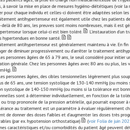
s, à savoir la mise en place de mesures hygiéno-diététiques (voir la
r pour chaque individu et celles-ci doivent être adaptées selon les 
aitement antihypertenseur est également utile chez les patients de
-delà de 80 ans, les preuves sont moins nombreuses, mais il est gé
pertenseur lorsque celui-ci est bien toléré.
L’instauration d’un t
s hypertendues en bonne santé.
aitement antihypertenseur est généralement maintenu à vie. En fin 
ager de diminuer progressivement ou d’arrêter le traitement antihyp
les personnes âgées de 65 à 79 ans, le seuil considéré pour initier
ation générale. Chez les personnes âgées avec 80 ans ou plus, les v
mHg).
les personnes âgées, des cibles tensionnelles légèrement plus soup
lus de 65 ans, une tension systolique de 130-140 mmHg (ou moins si
on systolique de 140-150 mmHg (ou moins si la tolérance est bonne)
onnelles sont à déterminer individuellement, en fonction de la tolé
 ou trop prononcée de la pression artérielle, qui pourrait exposer à
lérance au traitement est un paramètre à évaluer régulièrement che
ent de donner des doses faibles et d’augmenter les doses très progr
rables (par ex. hypotension orthostatique)
(
voir Folia de juin 20
ines caractéristiques et/ou comorbidités du patient âgé peuvent dét