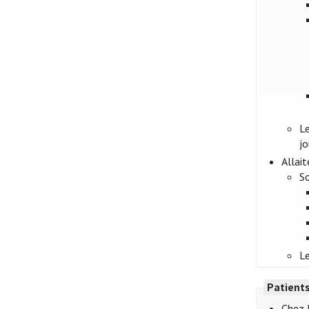
Le
jo
Allai
S
Le
Patient
Chez 