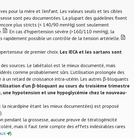
s pour la mère et l'enfant. Les valeurs seuils et les cibles
sesse sont peu documentées. La plupart des guidelines fixent
encore plus stricts (< 140/90 mmHg) sont seulement
.
En cas d'hypertension sévère (>160/110 mmHg), la
us rapidement possible un contrôle de la tension artérielle.
ypertenseur de premier choix.
Les IECA et les sartans sont
des sources. Le labétalol est le mieux documenté, mais
idérés comme probablement sûrs. L’utilisation prolongée des
 à un retard de croissance intra-utérin. Les autres β-bloquants
utilisation d'un β-bloquant au cours du troisième trimestre
e, une hypotension et une hypoglycémie chez le nouveau-
et la nicardipine étant les mieux documentées) est proposé
).
on pendant la grossesse, aucune preuve de tératogénicité
toléré, mais il faut tenir compte des effets indésirables rares
aux
).