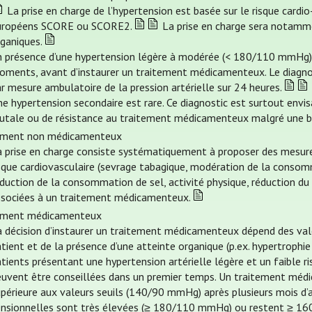
La prise en charge de l’hypertension est basée sur le risque cardio
uropéens SCORE ou SCORE2.
La prise en charge sera notamme
rganiques.
n présence d’une hypertension légère à modérée (< 180/110 mmHg), l
oments, avant d’instaurer un traitement médicamenteux. Le diagnos
r mesure ambulatoire de la pression artérielle sur 24 heures.
e hypertension secondaire est rare. Ce diagnostic est surtout envis
rutale ou de résistance au traitement médicamenteux malgré une 
ement non médicamenteux
 prise en charge consiste systématiquement à proposer des mesures 
sque cardiovasculaire (sevrage tabagique, modération de la consom
duction de la consommation de sel, activité physique, réduction du
ssociées à un traitement médicamenteux.
ement médicamenteux
 décision d’instaurer un traitement médicamenteux dépend des valeu
tient et de la présence d’une atteinte organique (p.ex. hypertrophie
tients présentant une hypertension artérielle légère et un faible r
uvent être conseillées dans un premier temps. Un traitement médica
périeure aux valeurs seuils (140/90 mmHg) après plusieurs mois d’
ensionnelles sont très élevées (≥ 180/110 mmHg) ou restent ≥ 1