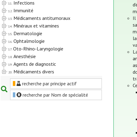
Infections
11.
d
Immunité
m
12.
Médicaments antitumoraux
Il
13.
sa
Minéraux et vitamines
14.
mê
Dermatologie
15.
la
Ophtalmologie
16.
va
Oto-Rhino-Laryngologie
17.
La
Anesthésie
18.
an
Agents de diagnostic
as
19.
Médicaments divers
do
20.
t
recherche par principe actif
Ce
recherche par Nom de spécialité