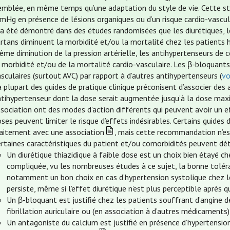
’emblée, en même temps qu’une adaptation du style de vie. Cette st
mHg en présence de lésions organiques ou d’un risque cardio-vascul
 a été démontré dans des études randomisées que les diurétiques, l
rtans diminuent la morbidité et/ou la mortalité chez les patients 
me diminution de la pression artérielle, les antihypertenseurs de 
 morbidité et/ou de la mortalité cardio-vasculaire. Les β-bloquants
sculaires (surtout AVC) par rapport à d’autres antihypertenseurs (
vo
 plupart des guides de pratique clinique préconisent d’associer des 
tihypertenseur dont la dose serait augmentée jusqu’à la dose maxim
sociation ont des modes d’action différents qui peuvent avoir un eff
ses peuvent limiter le risque d’effets indésirables. Certains guides
raitement avec une association
, mais cette recommandation n’es
rtaines caractéristiques du patient et/ou comorbidités peuvent dét
Un diurétique thiazidique à faible dose est un choix bien étayé c
compliquée, vu les nombreuses études à ce sujet, la bonne toléra
notamment un bon choix en cas d’hypertension systolique chez le
persiste, même si l’effet diurétique n’est plus perceptible après 
Un β-bloquant est justifié chez les patients souffrant d’angine d
fibrillation auriculaire ou (en association à d’autres médicaments)
Un antagoniste du calcium est justifié en présence d’hypertensio