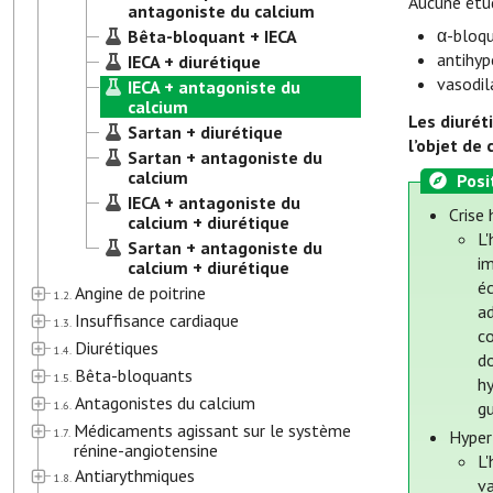
Aucune étud
antagoniste du calcium
α-bloqu
Bêta-bloquant + IECA
antihyp
IECA + diurétique
vasodil
IECA + antagoniste du
calcium
Les diurét
Sartan + diurétique
l’objet de 
Sartan + antagoniste du
calcium
Posi
IECA + antagoniste du
Crise
calcium + diurétique
L
Sartan + antagoniste du
im
calcium + diurétique
é
Angine de poitrine
1.2.
ad
Insuffisance cardiaque
1.3.
c
Diurétiques
1.4.
do
Bêta-bloquants
1.5.
h
Antagonistes du calcium
1.6.
gu
Médicaments agissant sur le système
1.7.
Hyper
rénine-angiotensine
L'
Antiarythmiques
1.8.
v