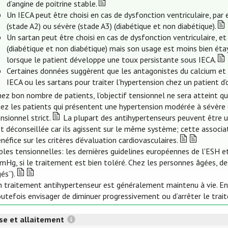
d’angine de poitrine stable.
Un IECA peut être choisi en cas de dysfonction ventriculaire, par
(stade A2) ou sévère (stade A3) (diabétique et non diabétique).
Un sartan peut être choisi en cas de dysfonction ventriculaire, e
(diabétique et non diabétique) mais son usage est moins bien étay
lorsque le patient développe une toux persistante sous IECA.
Certaines données suggèrent que les antagonistes du calcium et l
IECA ou les sartans pour traiter l’hypertension chez un patient d’o
ez bon nombre de patients, l’objectif tensionnel ne sera atteint qu’
ez les patients qui présentent une hypertension modérée à sévère et
nsionnel strict.
La plupart des antihypertenseurs peuvent être uti
t déconseillée car ils agissent sur le même système; cette associ
néfice sur les critères d’évaluation cardiovasculaires.
bles tensionnelles: les dernières guidelines européennes de l'ESH e
Hg, si le traitement est bien toléré. Chez les personnes âgées, des
és”).
 traitement antihypertenseur est généralement maintenu à vie. En 
utefois envisager de diminuer progressivement ou d’arrêter le trai
se et allaitement