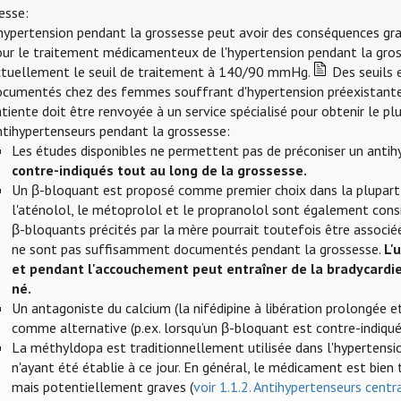
esse:
hypertension pendant la grossesse peut avoir des conséquences grave
our le traitement médicamenteux de l'hypertension pendant la gros
ctuellement le seuil de traitement à 140/90 mmHg.
Des seuils 
ocumentés chez des femmes souffrant d'hypertension préexistante
tiente doit être renvoyée à un service spécialisé pour obtenir le pl
ntihypertenseurs pendant la grossesse:
Les études disponibles ne permettent pas de préconiser un antih
contre-indiqués tout au long de la grossesse.
Un β-bloquant est proposé comme premier choix dans la plupart 
l'aténolol, le métoprolol et le propranolol sont également cons
β-bloquants précités par la mère pourrait toutefois être associée
ne sont pas suffisamment documentés pendant la grossesse.
L'
et pendant l'accouchement peut entraîner de la bradycardi
né.
Un antagoniste du calcium (la nifédipine à libération prolongée 
comme alternative (p.ex. lorsqu’un β-bloquant est contre-indiqué
La méthyldopa est traditionnellement utilisée dans l'hypertensi
n'ayant été établie à ce jour. En général, le médicament est bien 
mais potentiellement graves (
voir 1.1.2. Antihypertenseurs centr