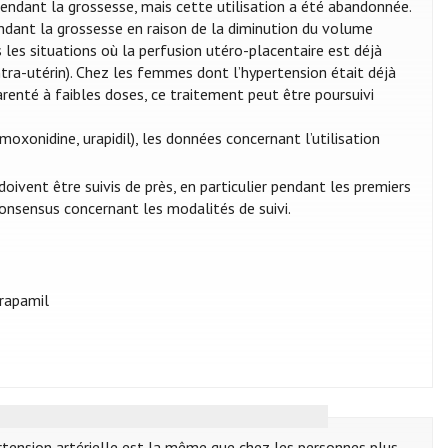
 pendant la grossesse, mais cette utilisation a été abandonnée.
endant la grossesse en raison de la diminution du volume
 les situations où la perfusion utéro-placentaire est déjà
ntra-utérin). Chez les femmes dont l’hypertension était déjà
arenté à faibles doses, ce traitement peut être poursuivi
oxonidine, urapidil), les données concernant l’utilisation
ivent être suivis de près, en particulier pendant les premiers
 consensus concernant les modalités de suivi.
érapamil
rtension artérielle est la même que chez les personnes plus