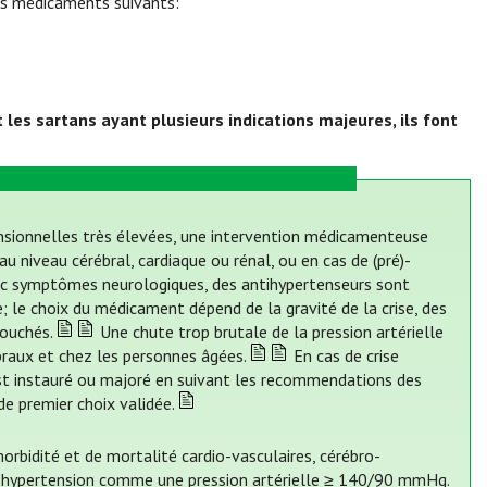
les médicaments suivants:
t les sartans ayant plusieurs indications majeures, ils font
nsionnelles très élevées, une intervention médicamenteuse
u niveau cérébral, cardiaque ou rénal, ou en cas de (pré)-
vec symptômes neurologiques, des antihypertenseurs sont
e; le choix du médicament dépend de la gravité de la crise, des
touchés.
Une chute trop brutale de la pression artérielle
ébraux et chez les personnes âgées.
En cas de crise
est instauré ou majoré en suivant les recommendations des
 de premier choix validée.
morbidité et de mortalité cardio-vasculaires, cérébro-
 l’hypertension comme une pression artérielle ≥ 140/90 mmHg.