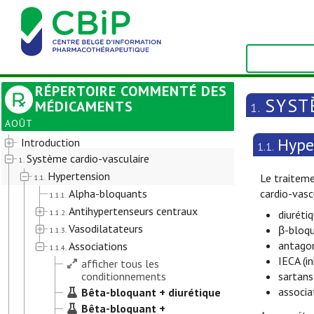
RÉPERTOIRE COMMENTÉ DES
SYST
MÉDICAMENTS
1.
AOÛT
Hype
Introduction
1.1.
Système cardio-vasculaire
1.
Hypertension
Le traiteme
1.1.
Alpha-bloquants
cardio-vasc
1.1.1.
Antihypertenseurs centraux
1.1.2.
diurétiq
Vasodilatateurs
β-bloqu
1.1.3.
antagon
Associations
1.1.4.
IECA (i
afficher tous les
conditionnements
sartans
associa
Bêta-bloquant + diurétique
Bêta-bloquant +