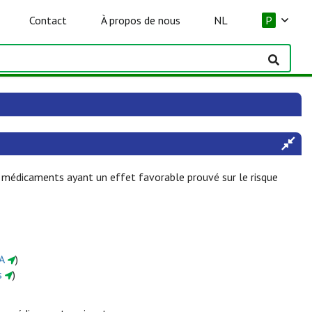
Contact
À propos de nous
NL
P
 médicaments ayant un effet favorable prouvé sur le risque
CA
)
s
)