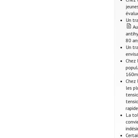
jeune
évalue
Un tr
Au
antihy
80 an
Un tr
envis
Chez 
popul
160m
Chez 
les p
tensi
tensi
rapide
La to
convi
indési
Certa