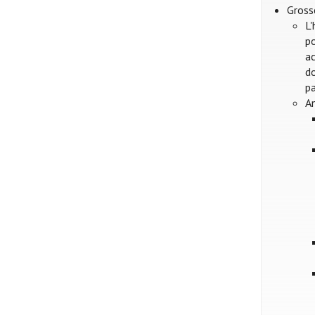
Gross
L'
p
a
d
pa
A