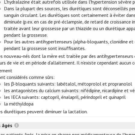
L'hydralazine était autrefois utilisée dans l'hypertension sévère
Dans la plupart des sources, les diurétiques sont déconseillés p
sanguin circulant. Les diurétiques sont certainement à éviter dans
diminuée (p.ex. en cas de pré-éclampsie, de retard de croissance i
traitée avant leur grossesse par un thiazide ou un diurétique app
pendant la grossesse.
Pour les autres antihypertenseurs (alpha-bloquants, clonidine et m
pendant la grossesse sont insuffisantes.
s nouveau-nés dont la mère est traitée par des antihypertenseurs do
urs de vie et en période d’allaitement. Il n’existe cependant aucun
tement
ont considérés comme sûrs:
les β-bloquants suivants: labétalol, métoprolol et propranolol
les antagonistes du calcium suivants: nifédipine, nicardipine et v
les IECA suivants: captopril, énalapril, périndopril et quinapril
la méthyldopa
s diurétiques peuvent diminuer la lactation.
s âgés
les patients âgés, la prise en charge non médicamenteuse de l’hype