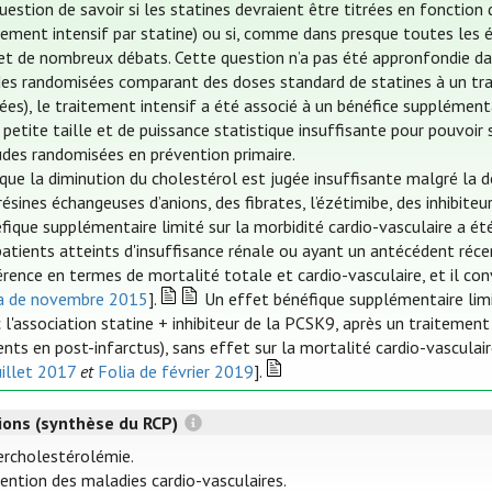
uestion de savoir si les statines devraient être titrées en fonction
tement intensif par statine) ou si, comme dans presque toutes les é
jet de nombreux débats. Cette question n’a pas été appronfondie d
es randomisées comparant des doses standard de statines à un trai
ées), le traitement intensif a été associé à un bénéfice supplément
 petite taille et de puissance statistique insuffisante pour pouvoir 
udes randomisées en prévention primaire.
que la diminution du cholestérol est jugée insuffisante malgré la 
résines échangeuses d’anions, des fibrates, l’ézétimibe, des inhibiteu
fique supplémentaire limité sur la morbidité cardio-vasculaire a ét
patients atteints d'insuffisance rénale ou ayant un antécédent réce
érence en termes de mortalité totale et cardio-vasculaire, et il con
ia de novembre 2015
].
Un effet bénéfique supplémentaire limi
 l'association statine + inhibiteur de la PCSK9, après un traitement
ents en post-infarctus), sans effet sur la mortalité cardio-vascula
uillet 2017
et
Folia de février 2019
].
tions (synthèse du RCP)
rcholestérolémie.
ention des maladies cardio-vasculaires.