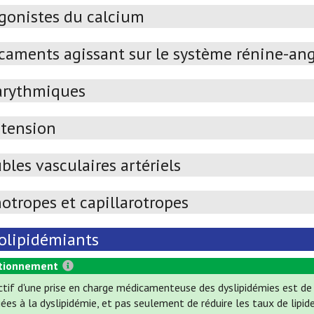
gonistes du calcium
caments agissant sur le système rénine-an
arythmiques
tension
bles vasculaires artériels
otropes et capillarotropes
olipidémiants
tionnement
ectif d'une prise en charge médicamenteuse des dyslipidémies est de 
ées à la dyslipidémie, et pas seulement de réduire les taux de lipide