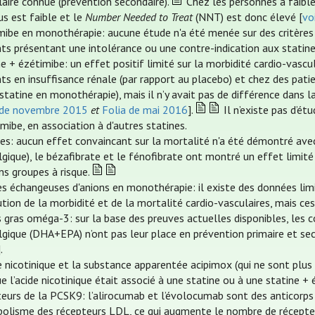
laire connue (prévention secondaire).
Chez les personnes à faible
us est faible et le
Number Needed to Treat
(NNT) est donc élevé [
vo
mibe en monothérapie: aucune étude n'a été menée sur des critères
nts présentant une intolérance ou une contre-indication aux statine
ne + ézétimibe: un effet positif limité sur la morbidité cardio-vasc
nts en insuffisance rénale (par rapport au placebo) et chez des pati
tatine en monothérapie), mais il n’y avait pas de différence dans l
 de novembre 2015
et
Folia de mai 2016
].
Il n’existe pas d’étu
imibe, en association à d'autres statines.
tes: aucun effet convaincant sur la mortalité n'a été démontré avec
gique), le bézafibrate et le fénofibrate ont montré un effet limité 
ns groupes à risque.
es échangeuses d'anions en monothérapie: il existe des données lim
ution de la morbidité et de la mortalité cardio-vasculaires, mais 
s gras oméga-3: sur la base des preuves actuelles disponibles, le
lgique (DHA+EPA) n’ont pas leur place en prévention primaire et sec
].
de nicotinique et la substance apparentée acipimox (qui ne sont plus
e l’acide nicotinique était associé à une statine ou à une statine + 
iteurs de la PCSK9: l’alirocumab et l’évolocumab sont des anticorps
olisme des récepteurs LDL, ce qui augmente le nombre de récepteurs 