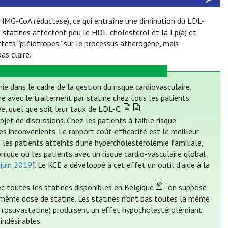
HMG-CoA réductase), ce qui entraîne une diminution du LDL-
 statines affectent peu le HDL-cholestérol et la Lp(a) et
ffets “pléiotropes” sur le processus athérogène, mais
as claire.
mie dans le cadre de la gestion du risque cardiovasculaire.
e avec le traitement par statine chez tous les patients
, quel que soit leur taux de LDL-C.
bjet de discussions. Chez les patients à faible risque
les inconvénients. Le rapport coût-efficacité est le meilleur
e les patients atteints d’une hypercholestérolémie familiale,
onique ou les patients avec un risque cardio-vasculaire global
 juin 2019
]. Le KCE a développé à cet effet un outil d'aide à la
c toutes les statines disponibles en Belgique
; on suppose
a même dose de statine. Les statines n’ont pas toutes la même
e, rosuvastatine) produisent un effet hypocholestérolémiant
indésirables.