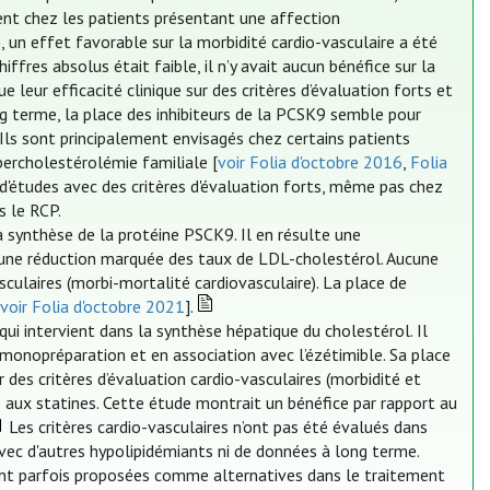
nt chez les patients présentant une affection
 un effet favorable sur la morbidité cardio-vasculaire a été
iffres absolus était faible, il n’y avait aucun bénéfice sur la
 leur efficacité clinique sur des critères d’évaluation forts et
g terme, la place des inhibiteurs de la PCSK9 semble pour
. Ils sont principalement envisagés chez certains patients
percholestérolémie familiale [
voir Folia d'octobre 2016
,
Folia
s d'études avec des critères d'évaluation forts, même pas chez
s le RCP.
 la synthèse de la protéine PSCK9. Il en résulte une
 une réduction marquée des taux de LDL-cholestérol. Aucune
sculaires (morbi-mortalité cardiovasculaire). La place de
[
voir Folia d'octobre 2021
].
qui intervient dans la synthèse hépatique du cholestérol. Il
 monopréparation et en association avec l’ézétimible. Sa place
 des critères d’évaluation cardio-vasculaires (morbidité et
s aux statines. Cette étude montrait un bénéfice par rapport au
Les critères cardio-vasculaires n’ont pas été évalués dans
vec d'autres hypolipidémiants ni de données à long terme.
sont parfois proposées comme alternatives dans le traitement