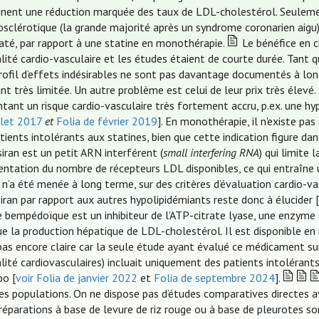
înent une réduction marquée des taux de LDL-cholestérol. Seuleme
osclérotique (la grande majorité après un syndrome coronarien aigu),
até, par rapport à une statine en monothérapie.
Le bénéfice en ch
ité cardio-vasculaire et les études étaient de courte durée. Tant que
profil d’effets indésirables ne sont pas davantage documentés à lon
ant très limitée. Un autre problème est celui de leur prix très élevé
ntant un risque cardio-vasculaire très fortement accru, p.ex. une hy
llet 2017
et
Folia de février 2019
]. En monothérapie, il n'existe pa
tients intolérants aux statines, bien que cette indication figure dan
isiran est un petit ARN interférent (
small interfering RNA
) qui limite
ntation du nombre de récepteurs LDL disponibles, ce qui entraîne
n’a été menée à long terme, sur des critères d’évaluation cardio-va
isiran par rapport aux autres hypolipidémiants reste donc à élucider 
e bempédoïque est un inhibiteur de l’ATP-citrate lyase, une enzyme 
ue la production hépatique de LDL-cholestérol. Il est disponible en
pas encore claire car la seule étude ayant évalué ce médicament sur
lité cardiovasculaires) incluait uniquement des patients intolérant
bo [
voir Folia de janvier 2022
et
Folia de septembre 2024
].
res populations. On ne dispose pas d’études comparatives directes a
réparations à base de levure de riz rouge ou à base de pleurotes 