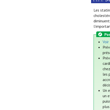
Les stati
cholestér
diminuent 
l’importan
Pos
Voir
Prév
prés
Prév
card
chez
les 
accr
déci
Un e
un e
puis
plus