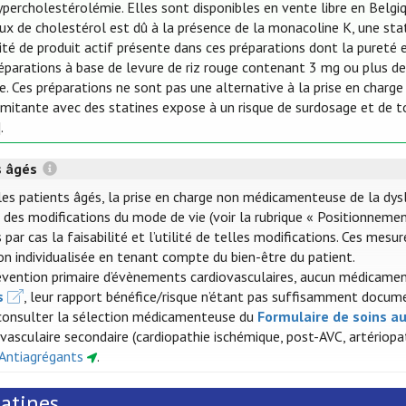
hypercholestérolémie. Elles sont disponibles en vente libre en Bel
ux de cholestérol est dû à la présence de la monacoline K, une statin
ité de produit actif présente dans ces préparations dont la pureté e
réparations à base de levure de riz rouge contenant 3 mg ou plus de
e. Ces préparations ne sont pas une alternative à la prise en charg
mitante avec des statines expose à un risque de surdosage et de to
].
s âgés
les patients âgés, la prise en charge non médicamenteuse de la dys
 des modifications du mode de vie (voir la rubrique « Positionnement
 par cas la faisabilité et l’utilité de telles modifications. Ces mes
ion individualisée en tenant compte du bien-être du patient.
évention primaire d’évènements cardiovasculaires, aucun médicamen
s
, leur rapport bénéfice/risque n’étant pas suffisamment docum
consulter la sélection médicamenteuse du
Formulaire de soins a
ovasculaire secondaire (cardiopathie ischémique, post-AVC, artériop
 Antiagrégants
.
tatines