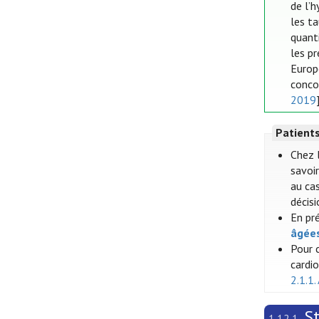
de l’
les ta
quant
les p
Europ
conco
2019
Patient
Chez 
savoir
au cas
décis
En pr
âgée
Pour 
cardi
2.1.1.
S
1.12.1.