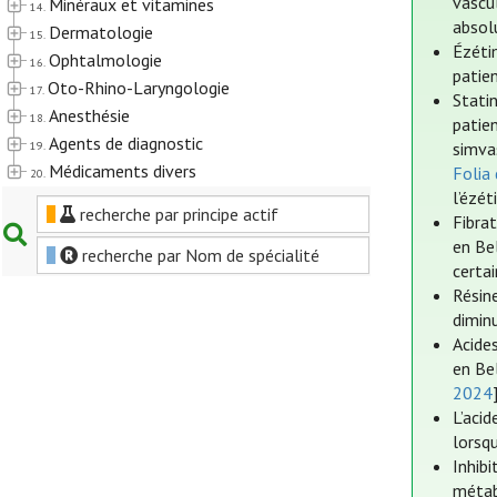
vascu
Minéraux et vitamines
14.
absol
Dermatologie
15.
Ézéti
Ophtalmologie
16.
patie
Oto-Rhino-Laryngologie
17.
Stati
Anesthésie
18.
patie
Agents de diagnostic
19.
simvas
Médicaments divers
Folia
20.
l’ézét
recherche par principe actif
Fibra
en Bel
recherche par Nom de spécialité
certai
Résin
dimin
Acide
en Be
2024
L’aci
lorsqu
Inhib
métab