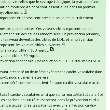
mode de vie telles que le sevrage tabagique, la pratique d’une
mation modérée d'alcool sont essentielles dans un premier
hypolipémiant.
e important et nécessitent presque toujours un traitement
es les plus récentes. Ces valeurs cibles reposent sur un
ulement sur des études randomisées. En prévention primaire, il
et le niveau d’éventuelles cibles de LDL, et en prévention
proposent les valeurs cibles suivantes
:
: une valeur cible < 100 mg/dL.
 valeur cible < 70 mg/dL.
 prévention secondaire: une réduction du LDL-C d'au moins 50%
, ayant présenté un deuxième évènement cardio-vasculaire dans
g/dL pourrait même être visé.
st considéré comme un patient à risque cardio-vasculaire accru
talité cardio-vasculaires ainsi que sur la mortalité totale a été
 Les statines ont un rôle important dans la prévention cardio-
 en particulier chez les patients avec une affection cardio-