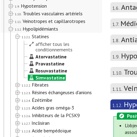
Anta
Hypotension
1.9.
1.6.
Troubles vasculaires artériels
1.10.
Veinotropes et capillarotropes
Médi
1.11.
1.7.
Hypolipidémiants
1.12.
Statines
1.12.1.
Anti
1.8.
afficher tous les
conditionnements
Hypo
Atorvastatine
1.9.
Pravastatine
Trou
Rosuvastatine
1.10.
Simvastatine
Fibrates
1.12.2.
Vein
1.11.
Résines échangeuses d'anions
1.12.3.
Ézétimibe
1.12.4.
Hyp
1.12.
Acides gras oméga-3
1.12.5.
Inhibiteurs de la PCSK9
Posi
1.12.6.
Inclisiran
1.12.7.
L'obj
Acide bempédoïque
1.12.8.
associ