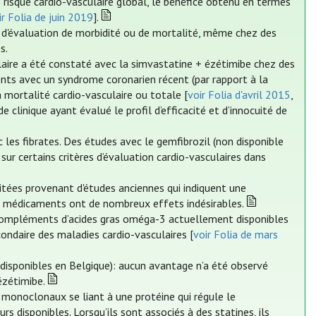
 risque cardio-vasculaire global, le bénéfice obtenu en termes
ir Folia de juin 2019
].
 d'évaluation de morbidité ou de mortalité, même chez des
s.
ulaire a été constaté avec la simvastatine + ézétimibe chez des
ents avec un syndrome coronarien récent (par rapport à la
a mortalité cardio-vasculaire ou totale [
voir Folia d'avril 2015
,
de clinique ayant évalué le profil d’efficacité et d’innocuité de
 les fibrates. Des études avec le gemfibrozil (non disponible
sur certains critères d’évaluation cardio-vasculaires dans
itées provenant d'études anciennes qui indiquent une
ces médicaments ont de nombreux effets indésirables.
s compléments d’acides gras oméga-3 actuellement disponibles
ondaire des maladies cardio-vasculaires [
voir Folia de mars
 disponibles en Belgique): aucun avantage n’a été observé
ézétimibe.
 monoclonaux se liant à une protéine qui régule le
disponibles. Lorsqu’ils sont associés à des statines, ils