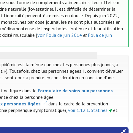
gique sous forme de compléments alimentaires. Leur effet sur
e naturelle (lovastatine). Il est difficile de déterminer la
t l'innocuité peuvent être mises en doute. Depuis juin 2022,
 monacolines par dose journalière ne sont plus autorisées en
e médicamenteuse de l’hypercholestérolémie et leur utilisation
xicité musculaire [
voir Folia de juin 2014
et
Folia de juin
lipidémie est la même que chez les personnes plus jeunes, à
 »). Toutefois, chez les personnes âgées, il convient d’évaluer
ures sont donc à prendre en considération en fonction d’une
t ne figure dans le
Formulaire de soins aux personnes
enté chez la personne âgée.
ux personnes âgées
dans le cadre de la prévention
athie périphérique symptomatique),
voir 1.12.1. Statines
et