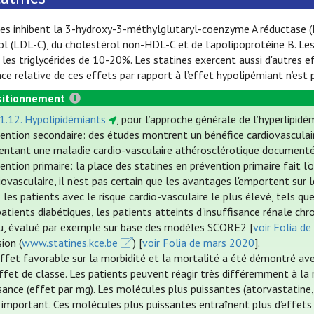
nes inhibent la 3-hydroxy-3-méthylglutaryl-coenzyme A réductase (
ol (LDL-C), du cholestérol non-HDL-C et de l’apolipoprotéine B. Les
les triglycérides de 10-20%. Les statines exercent aussi d'autres e
ce relative de ces effets par rapport à l’effet hypolipémiant n’est p
itionnement
 1.12. Hypolipidémiants
, pour l’approche générale de l’hyperlipidé
ention secondaire: des études montrent un bénéfice cardiovasculair
entant une maladie cardio-vasculaire athérosclérotique documentée
ention primaire: la place des statines en prévention primaire fait l'o
iovasculaire, il n'est pas certain que les avantages l'emportent sur 
 les patients avec le risque cardio-vasculaire le plus élevé, tels qu
patients diabétiques, les patients atteints d'insuffisance rénale chr
u, évalué par exemple sur base des modèles SCORE2 [
voir Folia de
sion (
www.statines.kce.be
) [
voir Folia de mars 2020
].
ffet favorable sur la morbidité et la mortalité a été démontré ave
ffet de classe. Les patients peuvent réagir très différemment à l
sance (effet par mg). Les molécules plus puissantes (atorvastatin
 important. Ces molécules plus puissantes entraînent plus d’effets 