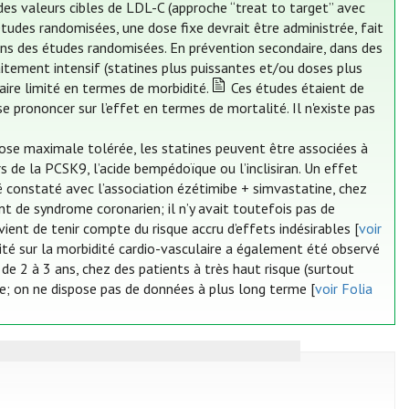
 des valeurs cibles de LDL-C (approche “treat to target” avec
tudes randomisées, une dose fixe devrait être administrée, fait
ans des études randomisées. En prévention secondaire, dans des
tement intensif (statines plus puissantes et/ou doses plus
aire limité en termes de morbidité.
Ces études étaient de
se prononcer sur l’effet en termes de mortalité. Il n'existe pas
dose maximale tolérée, les statines peuvent être associées à
rs de la PCSK9, l’acide bempédoïque ou l’inclisiran. Un effet
é constaté avec l’association ézétimibe + simvastatine, chez
nt de syndrome coronarien; il n’y avait toutefois pas de
vient de tenir compte du risque accru d’effets indésirables [
voir
té sur la morbidité cardio-vasculaire a également été observé
 de 2 à 3 ans, chez des patients à très haut risque (surtout
ire; on ne dispose pas de données à plus long terme [
voir Folia