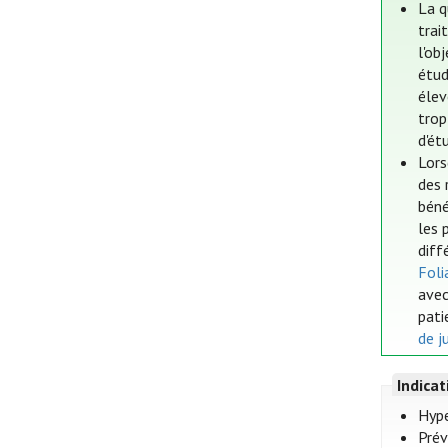
La q
trai
l'ob
étud
élev
trop
d'ét
Lors
des 
béné
les 
diff
Fol
avec
pati
de j
Indica
Hype
Prév