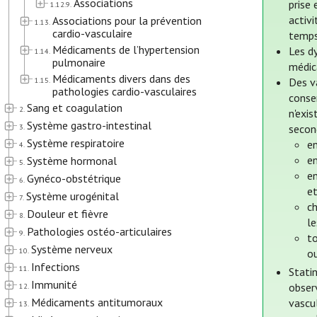
Associations
prise 
1.12.9.
activ
Associations pour la prévention
1.13.
cardio-vasculaire
temps
Médicaments de l’hypertension
Les d
1.14.
pulmonaire
médic
Médicaments divers dans des
1.15.
Des v
pathologies cardio-vasculaires
conse
Sang et coagulation
2.
n'exis
Système gastro-intestinal
3.
second
Système respiratoire
en
4.
en
Système hormonal
5.
en
Gynéco-obstétrique
6.
et
Système urogénital
7.
c
Douleur et fièvre
8.
l
Pathologies ostéo-articulaires
9.
to
Système nerveux
10.
o
Infections
11.
Statin
Immunité
obser
12.
Médicaments antitumoraux
vascul
13.