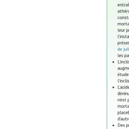
entra
athér
const
mortal
leur 
l'inst
prése
de jui
les pa
L’incl
augme
étude 
l’incl
L’acid
dimin
n’est 
morta
place
d'aut
Des p