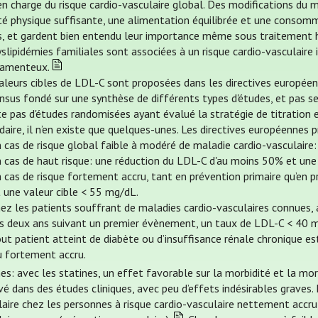
en charge du risque cardio-vasculaire global. Des modifications du 
ité physique suffisante, une alimentation équilibrée et une consom
, et gardent bien entendu leur importance même sous traitement 
yslipidémies familiales sont associées à un risque cardio-vasculair
amenteux.
aleurs cibles de LDL-C sont proposées dans les directives européenn
nsus fondé sur une synthèse de différents types d'études, et pas se
te pas d'études randomisées ayant évalué la stratégie de titration 
aire, il n’en existe que quelques-unes. Les directives européennes 
 cas de risque global faible à modéré de maladie cardio-vasculaire
 cas de haut risque: une réduction du LDL-C d'au moins 50% et une
 cas de risque fortement accru, tant en prévention primaire qu’en
 une valeur cible < 55 mg/dL.
hez les patients souffrant de maladies cardio-vasculaires connues
es deux ans suivant un premier évènement, un taux de LDL-C < 40 m
ut patient atteint de diabète ou d’insuffisance rénale chronique e
u fortement accru.
es: avec les statines, un effet favorable sur la morbidité et la mor
vé dans des études cliniques, avec peu d’effets indésirables graves.
aire chez les personnes à risque cardio-vasculaire nettement accru,