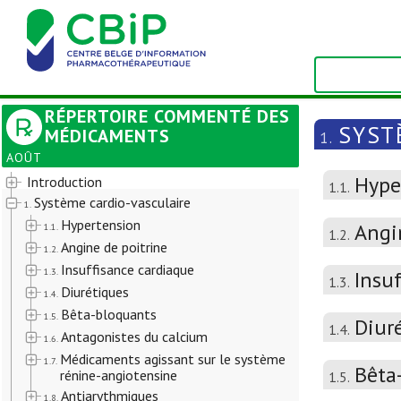
RÉPERTOIRE COMMENTÉ DES
SYST
MÉDICAMENTS
1.
AOÛT
Hype
Introduction
1.1.
Système cardio-vasculaire
1.
Hypertension
Angi
1.1.
1.2.
Angine de poitrine
1.2.
Insuffisance cardiaque
1.3.
Insu
1.3.
Diurétiques
1.4.
Bêta-bloquants
1.5.
Diur
1.4.
Antagonistes du calcium
1.6.
Médicaments agissant sur le système
1.7.
Bêta
rénine-angiotensine
1.5.
Antiarythmiques
1.8.