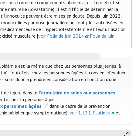
gique sous forme de compléments alimentaires. Leur effet sur
e naturelle (lovastatine). Il est difficile de déterminer la
t l'innocuité peuvent être mises en doute. Depuis juin 2022,
 monacolines par dose journalière ne sont plus autorisées en
e médicamenteuse de l’hypercholestérolémie et leur utilisation
xicité musculaire [
voir Folia de juin 2014
et
Folia de juin
lipidémie est la même que chez les personnes plus jeunes, à
 »). Toutefois, chez les personnes âgées, il convient d’évaluer
ures sont donc à prendre en considération en fonction d’une
t ne figure dans le
Formulaire de soins aux personnes
enté chez la personne âgée.
ux personnes âgées
dans le cadre de la prévention
athie périphérique symptomatique),
voir 1.12.1. Statines
et