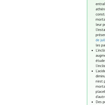
entra
athér
const
mortal
leur 
l'inst
prése
de jui
les pa
L’incl
augme
étude 
l’incl
L’acid
dimin
n’est 
morta
place
d'aut
Des p