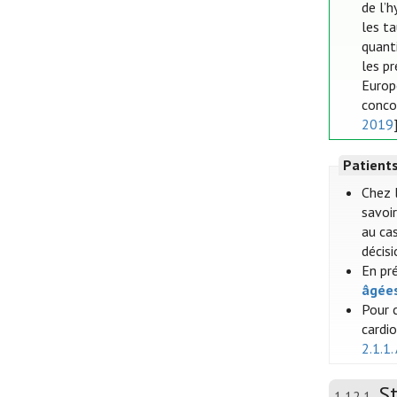
de l’
les ta
quant
les p
Europ
conco
2019
Patient
Chez 
savoir
au cas
décis
En pr
âgée
Pour 
cardi
2.1.1.
S
1.12.1.