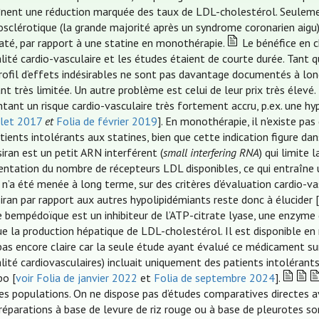
înent une réduction marquée des taux de LDL-cholestérol. Seuleme
osclérotique (la grande majorité après un syndrome coronarien aigu),
até, par rapport à une statine en monothérapie.
Le bénéfice en ch
ité cardio-vasculaire et les études étaient de courte durée. Tant que
profil d’effets indésirables ne sont pas davantage documentés à lon
ant très limitée. Un autre problème est celui de leur prix très élevé
ntant un risque cardio-vasculaire très fortement accru, p.ex. une hy
llet 2017
et
Folia de février 2019
]. En monothérapie, il n'existe pa
tients intolérants aux statines, bien que cette indication figure dan
isiran est un petit ARN interférent (
small interfering RNA
) qui limite
ntation du nombre de récepteurs LDL disponibles, ce qui entraîne
n’a été menée à long terme, sur des critères d’évaluation cardio-va
isiran par rapport aux autres hypolipidémiants reste donc à élucider 
e bempédoïque est un inhibiteur de l’ATP-citrate lyase, une enzyme 
ue la production hépatique de LDL-cholestérol. Il est disponible en
pas encore claire car la seule étude ayant évalué ce médicament sur
lité cardiovasculaires) incluait uniquement des patients intolérant
bo [
voir Folia de janvier 2022
et
Folia de septembre 2024
].
res populations. On ne dispose pas d’études comparatives directes a
réparations à base de levure de riz rouge ou à base de pleurotes 