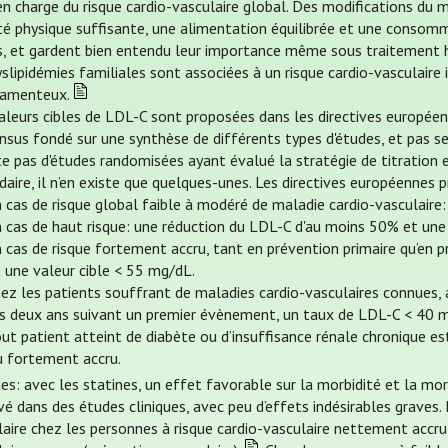
en charge du risque cardio-vasculaire global. Des modifications du 
ité physique suffisante, une alimentation équilibrée et une consom
, et gardent bien entendu leur importance même sous traitement 
yslipidémies familiales sont associées à un risque cardio-vasculair
amenteux.
aleurs cibles de LDL-C sont proposées dans les directives européenn
nsus fondé sur une synthèse de différents types d'études, et pas se
te pas d'études randomisées ayant évalué la stratégie de titration 
aire, il n’en existe que quelques-unes. Les directives européennes 
 cas de risque global faible à modéré de maladie cardio-vasculaire
 cas de haut risque: une réduction du LDL-C d'au moins 50% et une
 cas de risque fortement accru, tant en prévention primaire qu’en
 une valeur cible < 55 mg/dL.
hez les patients souffrant de maladies cardio-vasculaires connues
es deux ans suivant un premier évènement, un taux de LDL-C < 40 m
ut patient atteint de diabète ou d’insuffisance rénale chronique e
u fortement accru.
es: avec les statines, un effet favorable sur la morbidité et la mor
vé dans des études cliniques, avec peu d’effets indésirables graves.
aire chez les personnes à risque cardio-vasculaire nettement accru,