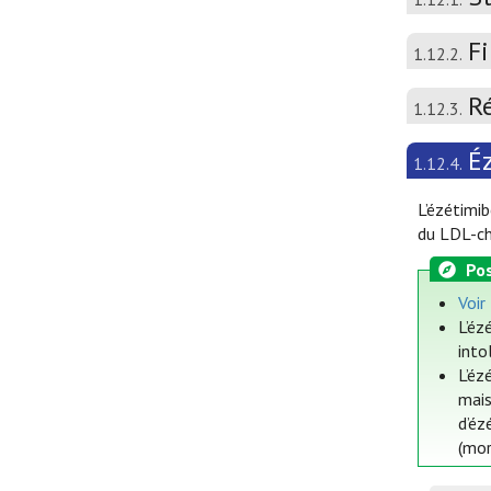
Fi
1.12.2.
R
1.12.3.
É
1.12.4.
L’ézétimib
du LDL-cho
Pos
Voir
L’éz
into
L’éz
mais
d’éz
(mor