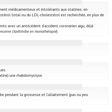
ement médicamenteux et intolérants aux statines; en
estérol total ou du LDL-cholestérol est recherchée, en plus de
nts avec un antécédent d’accident coronarien aigu, déjà
concerne l'ézétimibe en monothérapie
).
ues.
atine) une rhabdomyolyse.
mibe pendant la grossesse et l'allaitement (pas ou peu