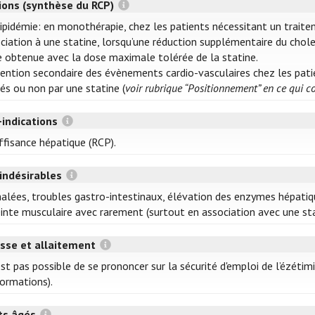
tions (synthèse du RCP)
ipidémie: en monothérapie, chez les patients nécessitant un trait
ciation à une statine, lorsqu’une réduction supplémentaire du chol
e obtenue avec la dose maximale tolérée de la statine.
ention secondaire des évènements cardio-vasculaires chez les patie
tés ou non par une statine (
voir rubrique “Positionnement” en ce qui 
-indications
ffisance hépatique (RCP).
 indésirables
alées, troubles gastro-intestinaux, élévation des enzymes hépatiq
inte musculaire avec rarement (surtout en association avec une st
sse et allaitement
'est pas possible de se prononcer sur la sécurité d'emploi de l’ézéti
formations).
ts âgés