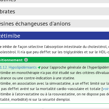
brates
ésines échangeuses d'anions
zétimibe
e inhibe de façon sélective l'absorption intestinale du cholestérol,
lestérol. Il n'a que peu d'effet sur les triglycérides et sur le HDL-
itionnement
 1.12. Hypolipidémiants
pour l’approche générale de l’hyperlipidémi
étimibe en monothérapie n’a pas été étudié sur des critères d'évalu
lérance ou une contre-indication à une statine.
étimibe, en association avec la simvastatine, a un effet limité sur l
 pas d’effet avéré sur la mortalité cardio-vasculaire et totale [
voi
étimibe à l’atorvastatine ou à la rosuvastatine, on ne dispose pas d
talité, morbidité) ni sur la sécurité d’emploi.