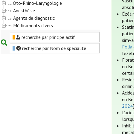
vascu
Oto-Rhino-Laryngologie
17.
absol
Anesthésie
18.
Ézéti
Agents de diagnostic
19.
patie
Médicaments divers
20.
Stati
patie
recherche par principe actif
simvas
Folia
recherche par Nom de spécialité
l’ézét
Fibra
en Bel
certai
Résin
dimin
Acide
en Be
2024
L’aci
lorsqu
Inhib
métab