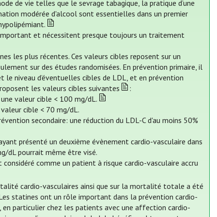
mode de vie telles que le sevrage tabagique, la pratique d’une
mation modérée d'alcool sont essentielles dans un premier
hypolipémiant.
e important et nécessitent presque toujours un traitement
es les plus récentes. Ces valeurs cibles reposent sur un
ulement sur des études randomisées. En prévention primaire, il
et le niveau d’éventuelles cibles de LDL, et en prévention
proposent les valeurs cibles suivantes
:
: une valeur cible < 100 mg/dL.
 valeur cible < 70 mg/dL.
 prévention secondaire: une réduction du LDL-C d'au moins 50%
, ayant présenté un deuxième évènement cardio-vasculaire dans
g/dL pourrait même être visé.
st considéré comme un patient à risque cardio-vasculaire accru
talité cardio-vasculaires ainsi que sur la mortalité totale a été
 Les statines ont un rôle important dans la prévention cardio-
 en particulier chez les patients avec une affection cardio-