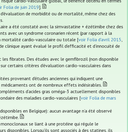
 risque cardio-vasculaire global, le bénéfice obtenu en termes
ir Folia de juin 2019
].
 d'évaluation de morbidité ou de mortalité, même chez des
s.
ulaire a été constaté avec la simvastatine + ézétimibe chez des
ents avec un syndrome coronarien récent (par rapport à la
a mortalité cardio-vasculaire ou totale [
voir Folia d'avril 2015
,
de clinique ayant évalué le profil d’efficacité et d’innocuité de
 les fibrates. Des études avec le gemfibrozil (non disponible
sur certains critères d’évaluation cardio-vasculaires dans
itées provenant d'études anciennes qui indiquent une
ces médicaments ont de nombreux effets indésirables.
s compléments d’acides gras oméga-3 actuellement disponibles
ondaire des maladies cardio-vasculaires [
voir Folia de mars
 disponibles en Belgique): aucun avantage n’a été observé
ézétimibe.
 monoclonaux se liant à une protéine qui régule le
disponibles. Lorsqu’ils sont associés à des statines, ils