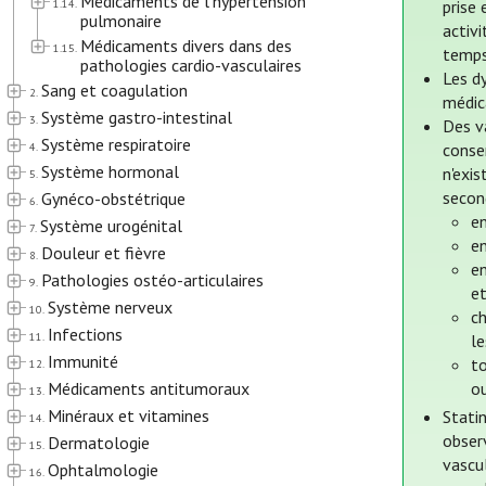
Médicaments de l’hypertension
1.14.
prise 
pulmonaire
activ
Médicaments divers dans des
1.15.
temps
pathologies cardio-vasculaires
Les d
Sang et coagulation
2.
médic
Système gastro-intestinal
3.
Des v
Système respiratoire
4.
conse
Système hormonal
n'exis
5.
second
Gynéco-obstétrique
6.
en
Système urogénital
7.
en
Douleur et fièvre
8.
en
Pathologies ostéo-articulaires
9.
et
Système nerveux
10.
c
Infections
11.
l
Immunité
to
12.
Médicaments antitumoraux
o
13.
Minéraux et vitamines
Statin
14.
obser
Dermatologie
15.
vascul
Ophtalmologie
16.