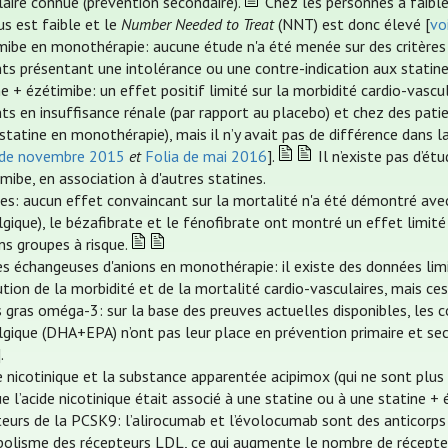
laire connue (prévention secondaire).
Chez les personnes à faible
us est faible et le
Number Needed to Treat
(NNT) est donc élevé [
vo
mibe en monothérapie: aucune étude n'a été menée sur des critères
nts présentant une intolérance ou une contre-indication aux statine
ne + ézétimibe: un effet positif limité sur la morbidité cardio-vasc
nts en insuffisance rénale (par rapport au placebo) et chez des pati
tatine en monothérapie), mais il n’y avait pas de différence dans l
 de novembre 2015
et
Folia de mai 2016
].
Il n’existe pas d’étu
imibe, en association à d'autres statines.
tes: aucun effet convaincant sur la mortalité n'a été démontré avec
gique), le bézafibrate et le fénofibrate ont montré un effet limité 
ns groupes à risque.
es échangeuses d'anions en monothérapie: il existe des données lim
ution de la morbidité et de la mortalité cardio-vasculaires, mais 
s gras oméga-3: sur la base des preuves actuelles disponibles, le
lgique (DHA+EPA) n’ont pas leur place en prévention primaire et sec
].
de nicotinique et la substance apparentée acipimox (qui ne sont plus
e l’acide nicotinique était associé à une statine ou à une statine + 
iteurs de la PCSK9: l’alirocumab et l’évolocumab sont des anticorps
olisme des récepteurs LDL, ce qui augmente le nombre de récepteurs 