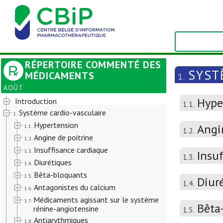
RÉPERTOIRE COMMENTÉ DES
SYST
MÉDICAMENTS
1.
AOÛT
Hype
Introduction
1.1.
Système cardio-vasculaire
1.
Hypertension
Angi
1.1.
1.2.
Angine de poitrine
1.2.
Insuffisance cardiaque
1.3.
Insu
1.3.
Diurétiques
1.4.
Bêta-bloquants
1.5.
Diur
1.4.
Antagonistes du calcium
1.6.
Médicaments agissant sur le système
1.7.
Bêta
rénine-angiotensine
1.5.
Antiarythmiques
1.8.