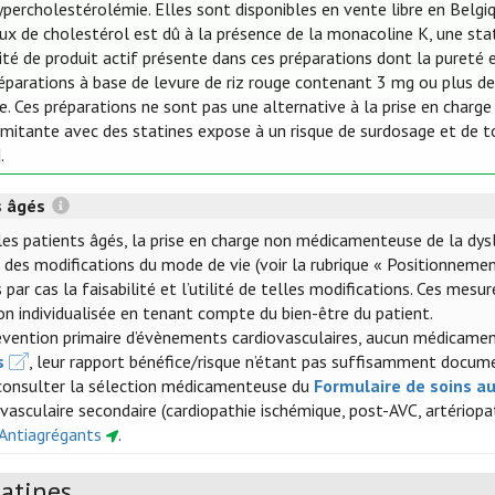
hypercholestérolémie. Elles sont disponibles en vente libre en Bel
ux de cholestérol est dû à la présence de la monacoline K, une statin
ité de produit actif présente dans ces préparations dont la pureté e
réparations à base de levure de riz rouge contenant 3 mg ou plus de
e. Ces préparations ne sont pas une alternative à la prise en charg
mitante avec des statines expose à un risque de surdosage et de to
].
s âgés
les patients âgés, la prise en charge non médicamenteuse de la dys
 des modifications du mode de vie (voir la rubrique « Positionnement
 par cas la faisabilité et l’utilité de telles modifications. Ces mes
ion individualisée en tenant compte du bien-être du patient.
évention primaire d’évènements cardiovasculaires, aucun médicamen
s
, leur rapport bénéfice/risque n’étant pas suffisamment docum
consulter la sélection médicamenteuse du
Formulaire de soins a
ovasculaire secondaire (cardiopathie ischémique, post-AVC, artériop
 Antiagrégants
.
tatines