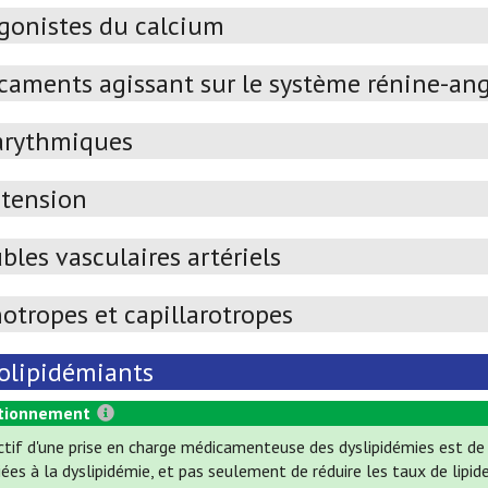
gonistes du calcium
caments agissant sur le système rénine-an
arythmiques
tension
bles vasculaires artériels
otropes et capillarotropes
olipidémiants
tionnement
ectif d'une prise en charge médicamenteuse des dyslipidémies est de 
ées à la dyslipidémie, et pas seulement de réduire les taux de lipide