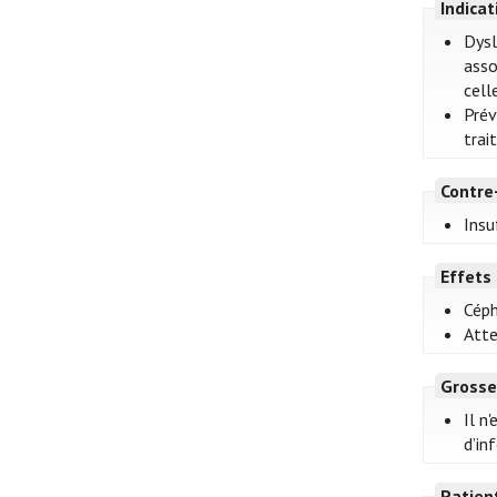
Indica
Dysl
asso
cell
Prév
trai
Contre
Insu
Effets
Céph
Atte
Grosse
Il n
d’in
Patien