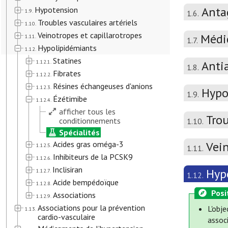
Anta
Hypotension
1.9.
1.6.
Troubles vasculaires artériels
1.10.
Veinotropes et capillarotropes
Médi
1.11.
1.7.
Hypolipidémiants
1.12.
Statines
1.12.1.
Anti
1.8.
Fibrates
1.12.2.
Résines échangeuses d'anions
1.12.3.
Hypo
1.9.
Ézétimibe
1.12.4.
afficher tous les
Trou
conditionnements
1.10.
Spécialités
Acides gras oméga-3
Vein
1.12.5.
1.11.
Inhibiteurs de la PCSK9
1.12.6.
Inclisiran
Hyp
1.12.7.
1.12.
Acide bempédoïque
1.12.8.
Posi
Associations
1.12.9.
Associations pour la prévention
L'obj
1.13.
cardio-vasculaire
associ