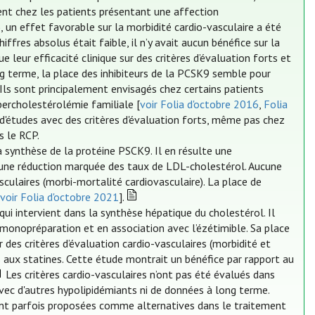
nt chez les patients présentant une affection
 un effet favorable sur la morbidité cardio-vasculaire a été
iffres absolus était faible, il n’y avait aucun bénéfice sur la
 leur efficacité clinique sur des critères d’évaluation forts et
g terme, la place des inhibiteurs de la PCSK9 semble pour
. Ils sont principalement envisagés chez certains patients
percholestérolémie familiale [
voir Folia d'octobre 2016
,
Folia
s d'études avec des critères d'évaluation forts, même pas chez
s le RCP.
 la synthèse de la protéine PSCK9. Il en résulte une
 une réduction marquée des taux de LDL-cholestérol. Aucune
sculaires (morbi-mortalité cardiovasculaire). La place de
[
voir Folia d'octobre 2021
].
qui intervient dans la synthèse hépatique du cholestérol. Il
 monopréparation et en association avec l’ézétimible. Sa place
 des critères d’évaluation cardio-vasculaires (morbidité et
s aux statines. Cette étude montrait un bénéfice par rapport au
Les critères cardio-vasculaires n’ont pas été évalués dans
vec d'autres hypolipidémiants ni de données à long terme.
sont parfois proposées comme alternatives dans le traitement